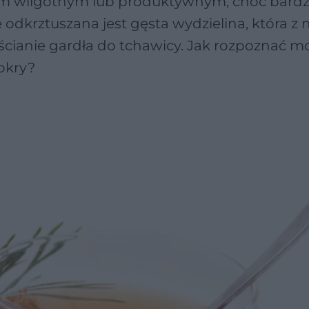
em wilgotnym lub produktywnym, choć bard
e odkrztuszana jest gęsta wydzielina, która z n
ścianie gardła do tchawicy. Jak rozpoznać m
mokry?