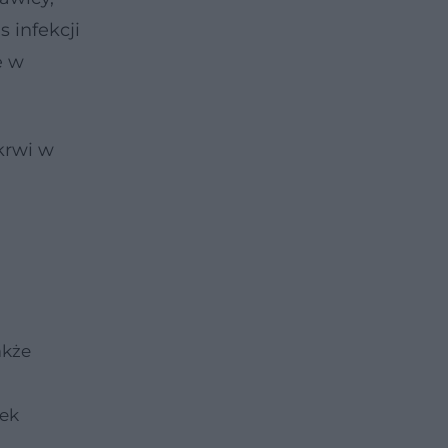
 infekcji
e w
krwi w
akże
tek