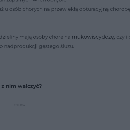
ż u osób chorych na przewlekłą obturacyjną chorobę
mukowiscydozę
dzieliny mają osoby chore na
, czyl
o nadprodukcji gęstego śluzu.
k z nim walczyć?