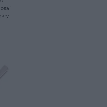
zo
osa i
okry