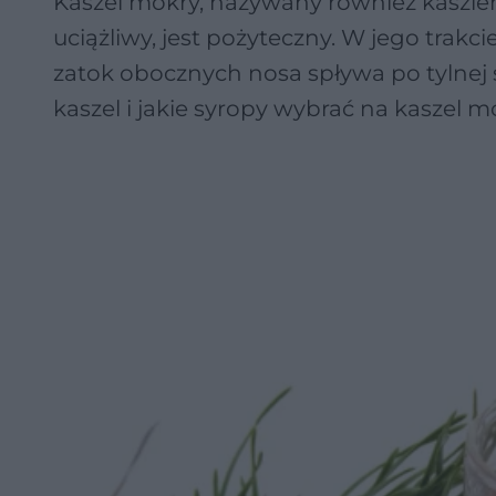
Kaszel mokry, nazywany również kaszl
uciążliwy, jest pożyteczny. W jego trakci
zatok obocznych nosa spływa po tylnej 
kaszel i jakie syropy wybrać na kaszel 