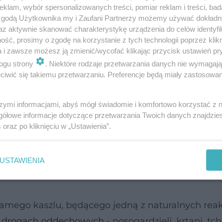
klam, wybór spersonalizowanych treści, pomiar reklam i treści, bad
 zgodą Użytkownika my i Zaufani Partnerzy możemy używać dokład
az aktywnie skanować charakterystykę urządzenia do celów identyfi
ść, prosimy o zgodę na korzystanie z tych technologii poprzez klikn
a i zawsze możesz ją zmienić/wycofać klikając przycisk ustawień pr
innej infekcji najczęściej pojawia się po kilku dn
ogu strony
. Niektóre rodzaje przetwarzania danych nie wymagaj
 przynosi ulgę, bo wraz z kaszlem mokrym znika c
iwić się takiemu przetwarzaniu. Preferencje będą miały zastosowanie
łania i męczące uczucie wysuszonego gardła. Ul
 równie męczący, jak kaszel suchy.
szymi informacjami, abyś mógł świadomie i komfortowo korzystać z
gółowe informacje dotyczące przetwarzania Twoich danych znajdzi
s
oraz po kliknięciu w „Ustawienia”.
w gardle
i odkrztuszanie wydzieliny (przez lekarzy
gmą) nie jest przyjemne. Z kolei próby odkrztusze
USTAWIENIA
 wywoływać
ból w klatce piersiowej
,
duszności
, a n
samego kaszlu, będącego jedną z naturalnych reak
W
drogach oddechowych
- nosogardzieli, krtani, tc