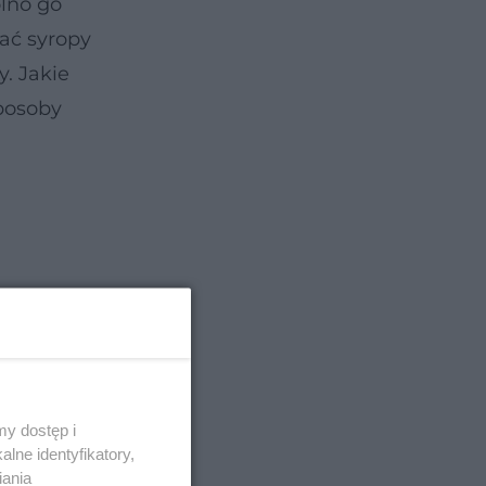
lno go
ać syropy
. Jakie
sposoby
y dostęp i
lne identyfikatory,
iania