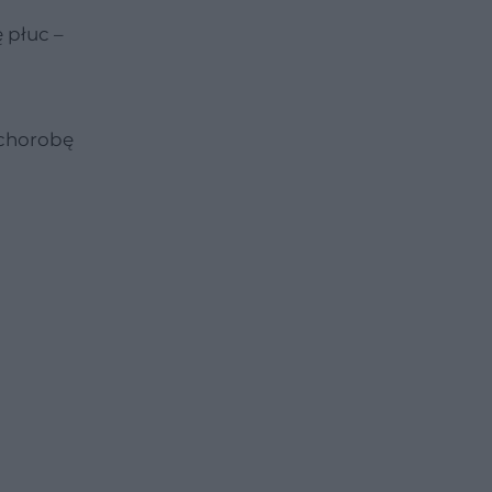
 płuc –
i chorobę