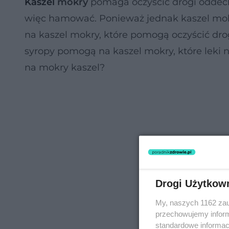
Kaszel
mokry
pomaga oczyścić drogi oddec
więc hamować. Ponieważ jednak kaszel mokry
na kaszel mokry, które pomogą oczyścić drog
syropy pomogą na kaszel mokry, które leki 
na mokry kaszel?
Drogi Użytkow
My, naszych 1162 zau
przechowujemy informa
standardowe informac