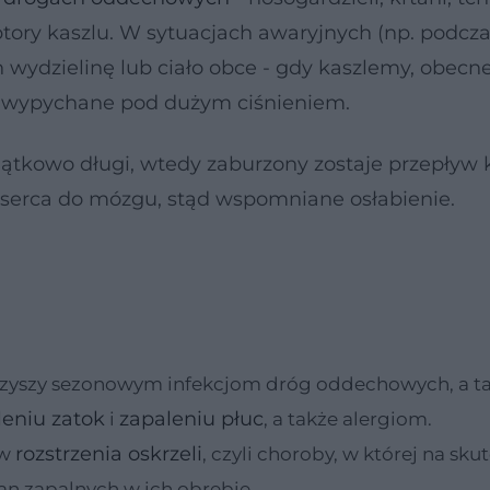
eptory kaszlu. W sytuacjach awaryjnych (np. podczas
 wydzielinę lub ciało obce - gdy kaszlemy, obecn
h wypychane pod dużym ciśnieniem.
yjątkowo długi, wtedy zaburzony zostaje przepływ 
z serca do mózgu, stąd wspomniane osłabienie.
rzyszy sezonowym infekcjom dróg oddechowych, a t
leniu zatok
zapaleniu płuc
i
, a także alergiom.
rozstrzenia oskrzeli
ów
, czyli choroby, w której na sku
an zapalnych w ich obrębie.