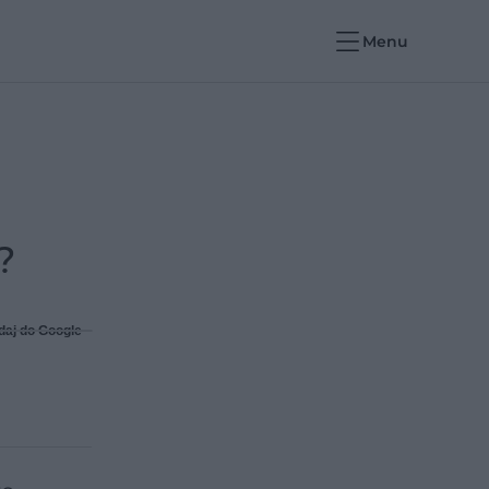
Menu
?
daj do Google