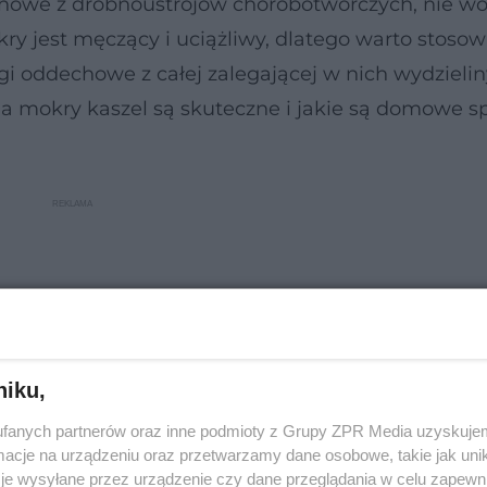
howe z drobnoustrojów chorobotwórczych, nie wo
 jest męczący i uciążliwy, dlatego warto stosow
i oddechowe z całej zalegającej w nich wydzieliny
na mokry kaszel są skuteczne i jakie są domowe 
niku,
fanych partnerów oraz inne podmioty z Grupy ZPR Media uzyskujem
cje na urządzeniu oraz przetwarzamy dane osobowe, takie jak unika
je wysyłane przez urządzenie czy dane przeglądania w celu zapewn