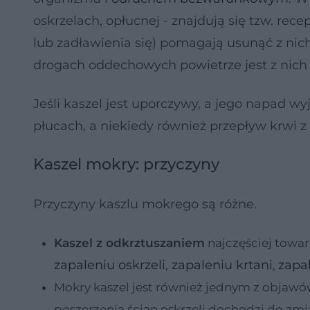
oskrzelach, opłucnej - znajdują się tzw. rec
lub zadławienia się) pomagają usunąć z nich
drogach oddechowych powietrze jest z nic
Jeśli kaszel jest uporczywy, a jego napad w
płucach, a niekiedy również przepływ krwi 
Kaszel mokry: przyczyny
Przyczyny kaszlu mokrego są różne.
Kaszel z odkrztuszaniem
najczęściej towa
zapaleniu oskrzeli
zapaleniu krtani
zapa
,
,
Mokry kaszel jest również jednym z objaw
poszerzenia ścian oskrzeli dochodzi do zmi