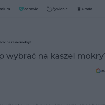
emium
Zdrowie
Żywienie
Uroda
ybrać na kaszel mokry?
op wybrać na kaszel mokry
Do