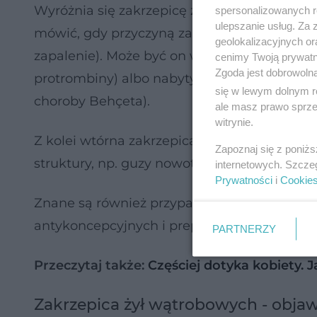
Wyróżnia się zakrzepicę żył wątrobowych p
spersonalizowanych re
ulepszanie usług. Za
mówić, gdy przyczyną zaburzeń przepływu kr
geolokalizacyjnych or
zapalenie). Może być on wynikiem schorzeń 
cenimy Twoją prywatno
Zgoda jest dobrowoln
protrombiny) albo nabytych (np. zespołu an
się w lewym dolnym r
choroby Behçeta).
ale masz prawo sprzec
witrynie.
Z kolei wtórna zakrzepica żył wątrobowych 
Zapoznaj się z poniż
struktury, np. guzy nowotworowe (rak wątroby,
internetowych. Szcze
Prywatności
i
Cookie
Znane są również przypadki, w których zak
antykoncepcyjnych i preparatów immunosu
PARTNERZY
Przeczytaj także:
Częściej dotyka kobiety. 
Zakrzepica żył wątrobowych - obja