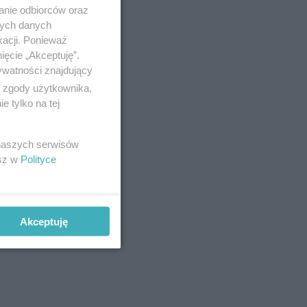
żna
anie odbiorców oraz
nych danych
. zakrzep,
kacji. Ponieważ
u
ięcie „Akceptuję”.
ywatności znajdujący
rii lub
ą zgody użytkownika,
 tylko na tej
ące
 naszych serwisów
esz w
Polityce
h środków
Akceptuję