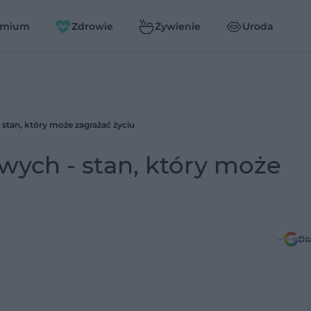
emium
Zdrowie
Żywienie
Uroda
 stan, który może zagrażać życiu
wych - stan, który może
Do