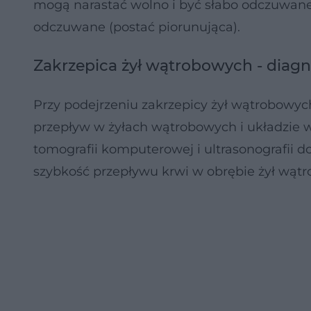
mogą narastać wolno i być słabo odczuwane 
odczuwane (postać piorunująca).
Zakrzepica żył wątrobowych - diag
Przy podejrzeniu zakrzepicy żył wątrobowy
przepływ w żyłach wątrobowych i układzie 
tomografii komputerowej i ultrasonografii do
szybkość przepływu krwi w obrębie żył wąt