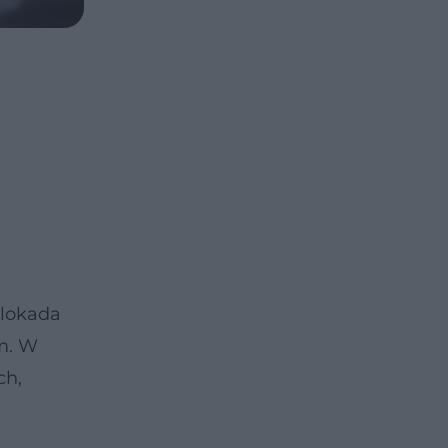
 blokada
m. W
ch,