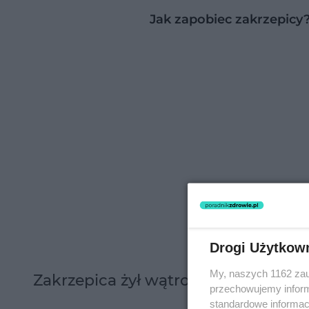
Jak zapobiec zakrzepicy
Drogi Użytkow
My, naszych 1162 zau
Zakrzepica żył wątrobowych - przyc
przechowujemy informa
standardowe informac