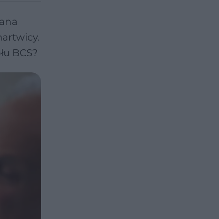
wana
artwicy.
ołu BCS?