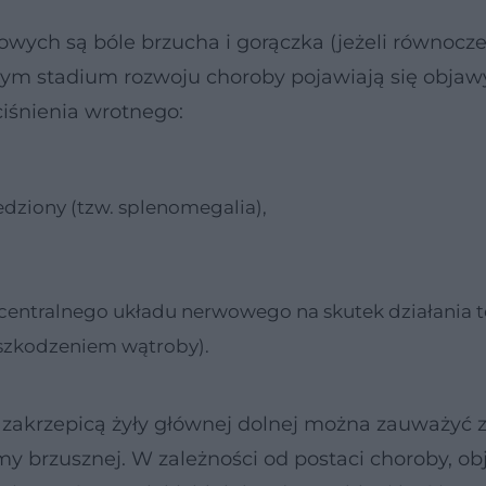
wych są bóle brzucha i gorączka (jeżeli równocz
nym stadium rozwoju choroby pojawiają się obja
iśnienia wrotnego:
dziony (tzw. splenomegalia),
centralnego układu nerwowego na skutek działania 
uszkodzeniem wątroby).
zakrzepicą żyły głównej dolnej można zauważyć 
y brzusznej. W zależności od postaci choroby, ob