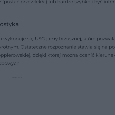
(postać przewlekła) lub bardzo szybko i być int
nostyka
ch wykonuje się
USG jamy brzusznej
, które pozwal
wrotnym. Ostateczne rozpoznanie stawia się na p
pplerowskiej, dzięki której można ocenić kierunek
robowych.