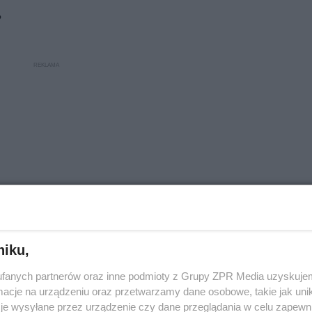
?
niku,
fanych partnerów oraz inne podmioty z Grupy ZPR Media uzyskujem
zyny
cje na urządzeniu oraz przetwarzamy dane osobowe, takie jak unika
je wysyłane przez urządzenie czy dane przeglądania w celu zapewn