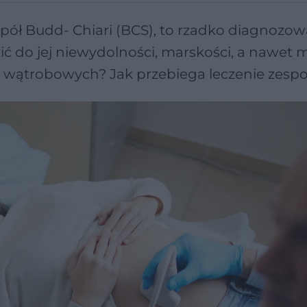
spół Budd- Chiari (BCS), to rzadko diagnozo
 do jej niewydolności, marskości, a nawet m
żył wątrobowych? Jak przebiega leczenie zesp