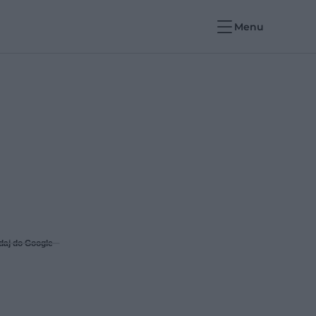
Menu
daj do Google