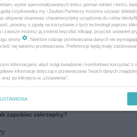
ierwotną i wtórną. O pierwotnym zespole BCS mo
klam, wybór spersonalizowanych treści, pomiar reklam i treści, bad
 zgodą Użytkownika my i Zaufani Partnerzy możemy używać dokład
wi jest proces toczący się wewnątrz naczynia (np
az aktywnie skanować charakterystykę urządzenia do celów identyfi
wrodzonych (np. niedoboru białka C, mutacji gen
ść, prosimy o zgodę na korzystanie z tych technologii poprzez klikn
a i zawsze możesz ją zmienić/wycofać klikając przycisk ustawień pr
tyfosfolipidowego, nocnej napadowej hemoglobinu
ogu strony
. Niektóre rodzaje przetwarzania danych nie wymagaj
iwić się takiemu przetwarzaniu. Preferencje będą miały zastosowanie
jest konsekwencją ucisku naczynia przez sąsiaduj
szymi informacjami, abyś mógł świadomie i komfortowo korzystać z
 nerki), ropnie i torbiele.
gółowe informacje dotyczące przetwarzania Twoich danych znajdzi
s
oraz po kliknięciu w „Ustawienia”.
rzepica jest związana z przyjmowaniem doustnyc
presyjnych.
USTAWIENIA
Jak zapobiec zakrzepicy?
wy