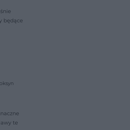
eśnie
wy będące
toksyn
znaczne
jawy te