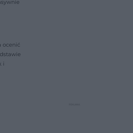
ensywnie
a ocenić
odstawie
 i