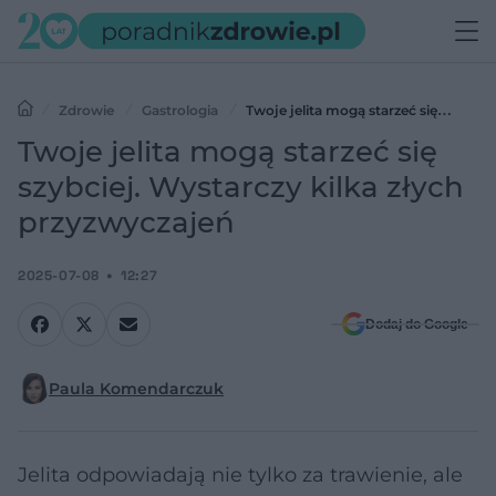
Zdrowie
Gastrologia
Twoje jelita mogą starzeć się
szybciej. Wystarczy kilka złych przyzwyczajeń
Twoje jelita mogą starzeć się
szybciej. Wystarczy kilka złych
przyzwyczajeń
2025-07-08
12:27
Dodaj do Google
Paula Komendarczuk
Jelita odpowiadają nie tylko za trawienie, ale