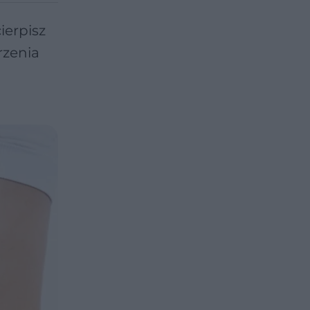
ierpisz
rzenia