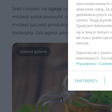
spersonalizowanych re
Jeśli cierpisz na
zgagę
lub
niestrawność
, pr
ulepszanie usług. Za
geolokalizacyjnych or
możesz sobie pozwolić na płyny, które zapo
cenimy Twoją prywatno
możesz już jeść produkty stałe, wybieraj tylk
Zgoda jest dobrowoln
się w lewym dolnym r
biszkopty. Jak ognia unikaj tłustych potraw
ale masz prawo sprzec
witrynie.
Zapoznaj się z poniż
internetowych. Szcze
Prywatności
i
Cookie
PARTNERZY