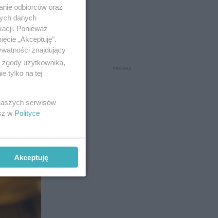
anie odbiorców oraz
sie
nych danych
kacji. Ponieważ
esz, że
ięcie „Akceptuję”.
ż
i
ywatności znajdujący
ą zgody użytkownika,
 tylko na tej
6
 naszych serwisów
esz w
Polityce
Akceptuję