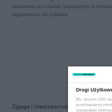
naturalnej od wieków. Skutecznością dorów
łagodniejsze dla żołądka.
Drogi Użytkow
My, naszych 1162 zau
przechowujemy informa
Zgaga i niestrawność
standardowe informac