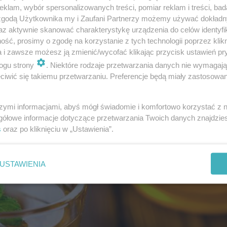
klam, wybór spersonalizowanych treści, pomiar reklam i treści, bad
zez cały dzień unikaj pokarmów stałych. W tym cza
 zgodą Użytkownika my i Zaufani Partnerzy możemy używać dokład
az aktywnie skanować charakterystykę urządzenia do celów identyfi
biegną niebezpiecznemu odwodnieniu. Jeśli poczuj
ść, prosimy o zgodę na korzystanie z tych technologii poprzez klikn
o te, które są lekkostrawne, np. sucharki,
jabłka
,
ry
a i zawsze możesz ją zmienić/wycofać klikając przycisk ustawień pr
ogu strony
. Niektóre rodzaje przetwarzania danych nie wymagaj
, alkoholu i napojów gazowanych.
iwić się takiemu przetwarzaniu. Preferencje będą miały zastosowanie
szymi informacjami, abyś mógł świadomie i komfortowo korzystać z
gółowe informacje dotyczące przetwarzania Twoich danych znajdzi
s
oraz po kliknięciu w „Ustawienia”.
USTAWIENIA