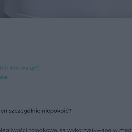
ie leki wziąć?
nkę
ien szczególnie niepokoić?
olegliwości żołądkowe, są wykorzystywane w med