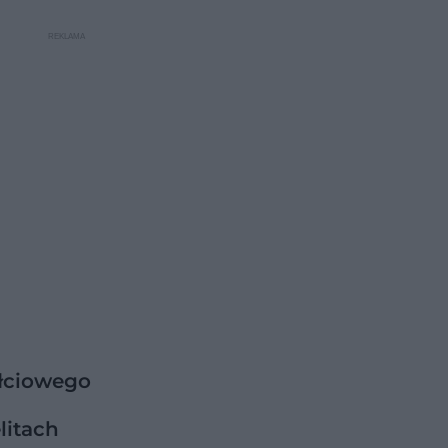
ółciowego
litach