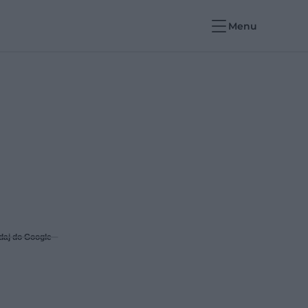
Menu
daj do Google