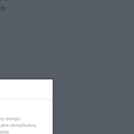
edy
y dostęp i
lne identyfikatory,
iania