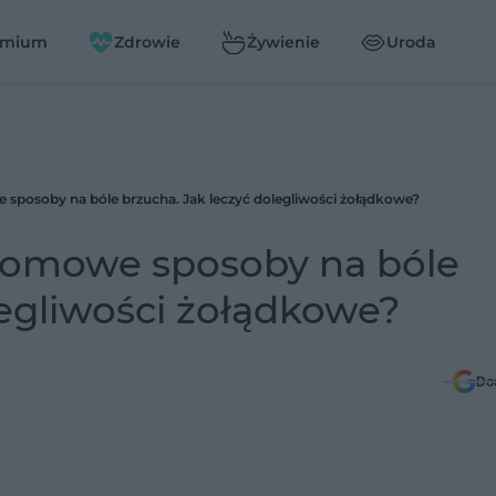
emium
Zdrowie
Żywienie
Uroda
e sposoby na bóle brzucha. Jak leczyć dolegliwości żołądkowe?
 domowe sposoby na bóle
legliwości żołądkowe?
Do