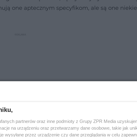
nują one aptecznym specyfikom, ale są one nieki
niku,
fanych partnerów oraz inne podmioty z Grupy ZPR Media uzyskujem
cje na urządzeniu oraz przetwarzamy dane osobowe, takie jak unika
je wysyłane przez urządzenie czy dane przeglądania w celu zapewn