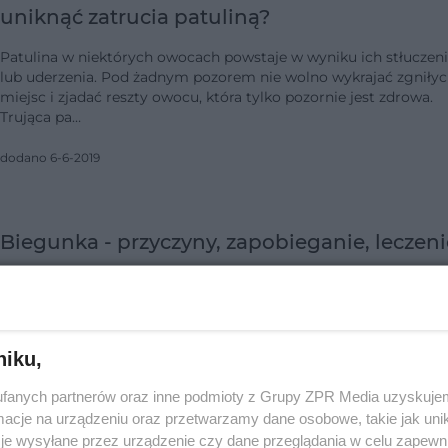
uniknąć zatrucia patuliną?
Patulina w niektórych owocach powstaje w wyniku ich stłuczen
lub uderzenia. Pod żadnym pozorem nie wolno wykrajać zgniły
miejsc i zjadać reszty owocu, która tylko pozornie jest zdrowa.
Trująca pa…
dodano 6-6-2019
Biegunka - przyczyny, zapobieganie, leczeni
Biegunka jest reakcją obronną organizmu na atak toksycznych
substancji. Przed jej gwałtownym przebiegiem i nieprzyjemnym
konsekwencjami możesz uchronić się na wiele sposobów. Nie
lekceważ jej, gdyż …
niku,
dodano 18-3-2019
fanych partnerów oraz inne podmioty z Grupy ZPR Media uzyskujem
cje na urządzeniu oraz przetwarzamy dane osobowe, takie jak unika
je wysyłane przez urządzenie czy dane przeglądania w celu zapewn