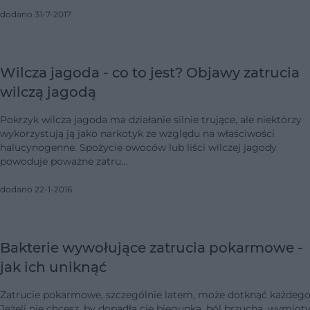
dodano 31-7-2017
Wilcza jagoda - co to jest? Objawy zatrucia
wilczą jagodą
Pokrzyk wilcza jagoda ma działanie silnie trujące, ale niektórzy
wykorzystują ją jako narkotyk ze względu na właściwości
halucynogenne. Spożycie owoców lub liści wilczej jagody
powoduje poważne zatru…
dodano 22-1-2016
Bakterie wywołujące zatrucia pokarmowe -
jak ich uniknąć
Zatrucie pokarmowe, szczególnie latem, może dotknąć każdego
Jeżeli nie chcesz, by dopadła cię biegunka, ból brzucha, wymioty