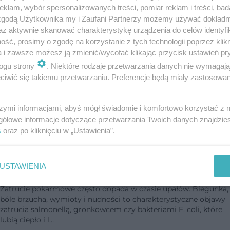
klam, wybór spersonalizowanych treści, pomiar reklam i treści, bad
 zgodą Użytkownika my i Zaufani Partnerzy możemy używać dokład
Ostra biegunka u dorosłych powoduje
az aktywnie skanować charakterystykę urządzenia do celów identyfi
odwodnienie. Sposoby na odwodnienie w
ść, prosimy o zgodę na korzystanie z tych technologii poprzez klikn
wyniku ostrej biegunki
a i zawsze możesz ją zmienić/wycofać klikając przycisk ustawień pr
ogu strony
. Niektóre rodzaje przetwarzania danych nie wymagaj
Ostra biegunka u dorosłych jest reakcją obronną organizmu na
iwić się takiemu przetwarzaniu. Preferencje będą miały zastosowanie
atak wirusów, bakterii, pasożytów lub skutkiem działania
toksycznych substancji zawartych np. w lekach. Nagły i
gwałtowny przebieg biegunk…
szymi informacjami, abyś mógł świadomie i komfortowo korzystać z
gółowe informacje dotyczące przetwarzania Twoich danych znajdzi
dodano 14-1-2019
s
oraz po kliknięciu w „Ustawienia”.
Zatrucia pokarmowe w czasie upałów. Jak
USTAWIENIA
ich uniknąć? Jak je leczyć?
Zatrucie pokarmowe często dopada w czasie upałów. Biegunka,
bóle brzucha, wymioty i nudności to charakterystyczne objawy
zatrucia salmonellą, gronkowcem czy bakteriami E. coli, które
lubią ciepło i l…