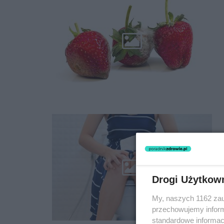
Drogi Użytkow
My, naszych 1162 zau
przechowujemy informa
standardowe informac