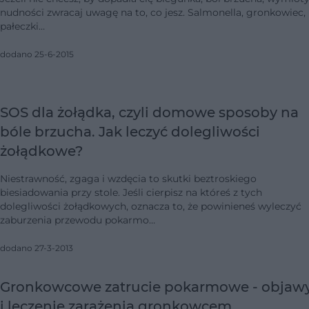
nudności zwracaj uwagę na to, co jesz. Salmonella, gronkowiec,
pałeczki…
dodano 25-6-2015
SOS dla żołądka, czyli domowe sposoby na
bóle brzucha. Jak leczyć dolegliwości
żołądkowe?
Niestrawność, zgaga i wzdęcia to skutki beztroskiego
biesiadowania przy stole. Jeśli cierpisz na któreś z tych
dolegliwości żołądkowych, oznacza to, że powinieneś wyleczyć
zaburzenia przewodu pokarmo…
dodano 27-3-2013
Gronkowcowe zatrucie pokarmowe - objaw
i leczenie zarażenia gronkowcem