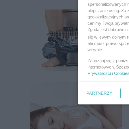
spersonalizowanych re
ulepszanie usług. Za
geolokalizacyjnych or
cenimy Twoją prywatno
Zgoda jest dobrowoln
się w lewym dolnym r
ale masz prawo sprzec
witrynie.
Zapoznaj się z poniż
internetowych. Szcze
Prywatności
i
Cookie
PARTNERZY