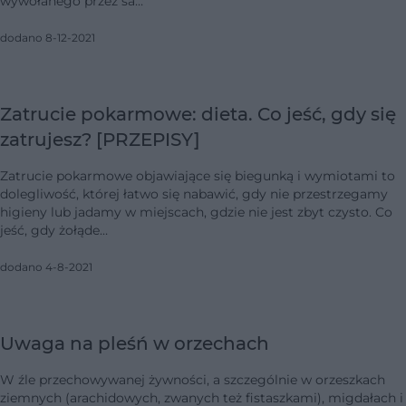
wywołanego przez sa…
dodano 8-12-2021
Zatrucie pokarmowe: dieta. Co jeść, gdy się
zatrujesz? [PRZEPISY]
Zatrucie pokarmowe objawiające się biegunką i wymiotami to
dolegliwość, której łatwo się nabawić, gdy nie przestrzegamy
higieny lub jadamy w miejscach, gdzie nie jest zbyt czysto. Co
jeść, gdy żołąde…
dodano 4-8-2021
Uwaga na pleśń w orzechach
W źle przechowywanej żywności, a szczególnie w orzeszkach
ziemnych (arachidowych, zwanych też fistaszkami), migdałach i