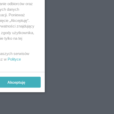
anie odbiorców oraz
nych danych
kacji. Ponieważ
ięcie „Akceptuję”.
ywatności znajdujący
ą zgody użytkownika,
 tylko na tej
 naszych serwisów
esz w
Polityce
Akceptuję