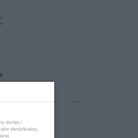
ia
ch
e
i
y dostęp i
lne identyfikatory,
iania