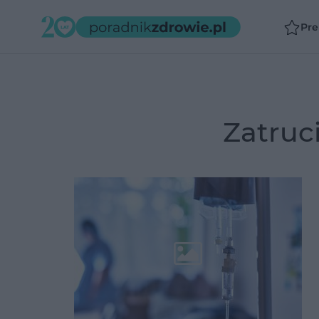
Pr
zatru