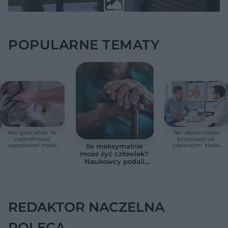
POPULARNE TEMATY
Nie tylko jelita. Ta
Ten objaw często
częstotliwość
przypisuje się
wypróżnień może
zaparciom. Może
Ile maksymalnie
mieć znaczenie dla
jednak wskazywać
może żyć człowiek?
całego organizmu
na chorobę jelita
Naukowcy podali
zaskakującą liczbę
REDAKTOR NACZELNA
POLECA