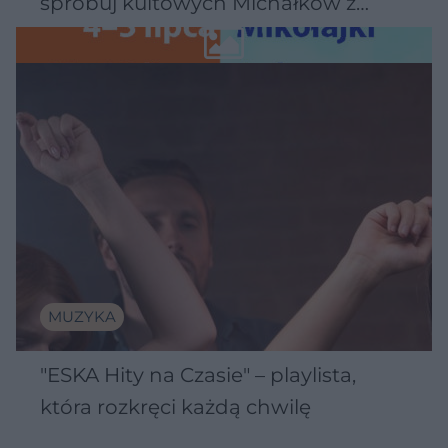
spróbuj kultowych Michałków z
Wawelu
MUZYKA
"ESKA Hity na Czasie" – playlista,
która rozkręci każdą chwilę