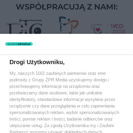
WSPÓŁPRACUJĄ Z NAMI:
Drogi Użytkowniku,
Żaden utwór zamieszczony w serwisie nie może być powielany i
My, naszych 1162 zaufanych partnerów oraz inne
rozpowszechniany lub dalej rozpowszechniany w jakikolwiek sposób
(w tym także elektroniczny lub mechaniczny) na jakimkolwiek polu
podmioty z Grupy ZPR Media uzyskujemy dostęp i
eksploatacji w jakiejkolwiek formie, włącznie z umieszczaniem w
przechowujemy informacje na urządzeniu oraz
Internecie bez pisemnej zgody właściciela praw. Jakiekolwiek użycie
przetwarzamy dane osobowe, takie jak unikalne
lub wykorzystanie utworów w całości lub w części z naruszeniem
prawa, tzn. bez właściwej zgody, jest zabronione pod groźbą kary i
identyfikatory, standardowe informacje wysyłane przez
może być ścigane prawnie.
urządzenie czy dane przeglądania w celu zapewniania
spersonalizowanych reklam, wybór spersonalizowanych
treści, pomiar reklam i treści, badanie odbiorców oraz
ulepszanie usług. Za zgodą Użytkownika my i Zaufani
Partnerzy możemy używać dokładnych danych