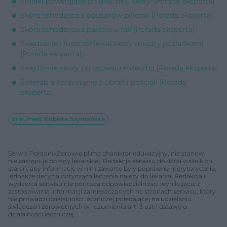
Siniaki powstające po drapaniu skóry [Porada eksperta]
Skóra schodząca z opuszków palców [Porada eksperta]
Skóra schodząca z palców u rąk [Porada eksperta]
Swędzenie i łuszczenie się skóry między pośladkami
[Porada eksperta]
Swędzenie skóry po leczeniu świerzbu [Porada eksperta]
Świerzb a korzystanie z ubrań i pościeli [Porada
eksperta]
dr n. med. Elżbieta Szymańska
Serwis PoradnikZdrowie.pl ma charakter edukacyjny, nie stanowi i
nie zastępuje porady lekarskiej. Redakcja serwisu dokłada wszelkich
starań, aby informacje w nim zawarte były poprawne merytorycznie,
jednakże decyzja dotycząca leczenia należy do lekarza. Redakcja i
wydawca serwisu nie ponoszą odpowiedzialności wynikającej z
zastosowania informacji zamieszczonych na stronach serwisu, który
nie prowadzi działalności leczniczej polegającej na udzielaniu
świadczeń zdrowotnych w rozumieniu art. 3 ust 1 ustawy o
działalności leczniczej.