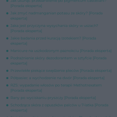
Jak usunąć przebarwienie po pigmentum castellani?
[Porada eksperta]
Jak zmyć nadmanganian potasu ze skóry? [Porada
eksperta]
Jaka jest przyczyna wysychania skóry w uszach?
[Porada eksperta]
Jakie badania przed kuracją Izotekiem? [Porada
eksperta]
Manicure na uszkodzonym paznokciu [Porada eksperta]
Podrażnienie skóry dezodorantem w sztyfcie [Porada
eksperta]
Przewlekłe piekące swędzenie pleców [Porada eksperta]
Półpasiec a wychodzenie na dwór [Porada eksperta]
RZS: wypadanie włosów po terapii Methotrexatem
[Porada eksperta]
Rany po wyciskaniu pryszczy [Porada eksperta]
Schodząca skóra z opuszków palców u 7-latka [Porada
eksperta]