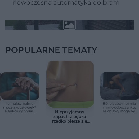
nowoczesna automatyka do bram
POPULARNE TEMATY
Ile maksymalnie
Ból pleców nie mija
może żyć człowiek?
mimo odpoczynku.
Naukowcy podali
Te objawy mogą być
Nieprzyjemny
zaskakującą liczbę
sygnałem raka
zapach z pępka
rzadko bierze się
znikąd. Jeden objaw
zmienia wszystko