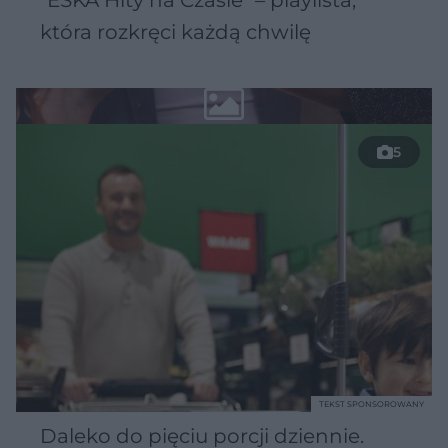
która rozkręci każdą chwilę
5
TEKST SPONSOROWANY
Daleko do pięciu porcji dziennie.