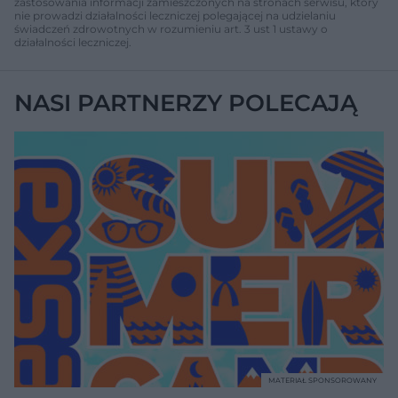
zastosowania informacji zamieszczonych na stronach serwisu, który
nie prowadzi działalności leczniczej polegającej na udzielaniu
świadczeń zdrowotnych w rozumieniu art. 3 ust 1 ustawy o
działalności leczniczej.
NASI PARTNERZY POLECAJĄ
MATERIAŁ SPONSOROWANY