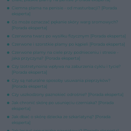
Ciemna plama na penisie - od masturbacji? [Porada
eksperta]
Co może oznaczać pękanie skóry warg sromowych?
[Porada eksperta]
Czerwona twarz po wysiłku fizycznym [Porada eksperta]
Czerwone i szorstkie plamy po kąpieli [Porada eksperta]
Czerwone plamy na ciele przy podnieceniu i stresie -
jaka przyczyna? [Porada eksperta]
Czy Izotretynoina wpływa na zaburzenia cyklu i tycie?
[Porada eksperta]
Czy są naturalne sposoby usuwania pieprzyków?
[Porada eksperta]
Czy uszkodzony paznokieć odrośnie? [Porada eksperta]
Jak chronić skórę po usunięciu czerniaka? [Porada
eksperta]
Jak dbać o skórę dziecka ze szkarlatyną? [Porada
eksperta]
Jak leczyć opryszczkę nawrotową? [Porada eksperta]