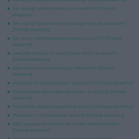
Jak usunąć przebarwienia po siniakach? [Porada
eksperta]
Jak usunąć przebarwienie po pigmentum castellani?
[Porada eksperta]
Jak zmyć nadmanganian potasu ze skóry? [Porada
eksperta]
Jaka jest przyczyna wysychania skóry w uszach?
[Porada eksperta]
Jakie badania przed kuracją Izotekiem? [Porada
eksperta]
Manicure na uszkodzonym paznokciu [Porada eksperta]
Podrażnienie skóry dezodorantem w sztyfcie [Porada
eksperta]
Przewlekłe piekące swędzenie pleców [Porada eksperta]
Półpasiec a wychodzenie na dwór [Porada eksperta]
RZS: wypadanie włosów po terapii Methotrexatem
[Porada eksperta]
Rany po wyciskaniu pryszczy [Porada eksperta]