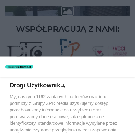
WSPÓŁPRACUJĄ Z NAMI:
Drogi Użytkowniku,
Żaden utwór zamieszczony w serwisie nie może być powielany i
My, naszych 1162 zaufanych partnerów oraz inne
rozpowszechniany lub dalej rozpowszechniany w jakikolwiek sposób
(w tym także elektroniczny lub mechaniczny) na jakimkolwiek polu
podmioty z Grupy ZPR Media uzyskujemy dostęp i
eksploatacji w jakiejkolwiek formie, włącznie z umieszczaniem w
przechowujemy informacje na urządzeniu oraz
Internecie bez pisemnej zgody właściciela praw. Jakiekolwiek użycie
przetwarzamy dane osobowe, takie jak unikalne
lub wykorzystanie utworów w całości lub w części z naruszeniem
prawa, tzn. bez właściwej zgody, jest zabronione pod groźbą kary i
identyfikatory, standardowe informacje wysyłane przez
może być ścigane prawnie.
urządzenie czy dane przeglądania w celu zapewniania