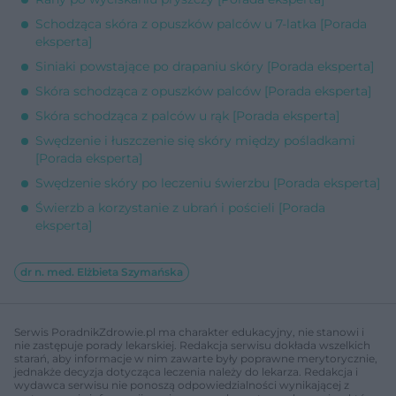
Schodząca skóra z opuszków palców u 7-latka [Porada
eksperta]
Siniaki powstające po drapaniu skóry [Porada eksperta]
Skóra schodząca z opuszków palców [Porada eksperta]
Skóra schodząca z palców u rąk [Porada eksperta]
Swędzenie i łuszczenie się skóry między pośladkami
[Porada eksperta]
Swędzenie skóry po leczeniu świerzbu [Porada eksperta]
Świerzb a korzystanie z ubrań i pościeli [Porada
eksperta]
dr n. med. Elżbieta Szymańska
Serwis PoradnikZdrowie.pl ma charakter edukacyjny, nie stanowi i
nie zastępuje porady lekarskiej. Redakcja serwisu dokłada wszelkich
starań, aby informacje w nim zawarte były poprawne merytorycznie,
jednakże decyzja dotycząca leczenia należy do lekarza. Redakcja i
wydawca serwisu nie ponoszą odpowiedzialności wynikającej z