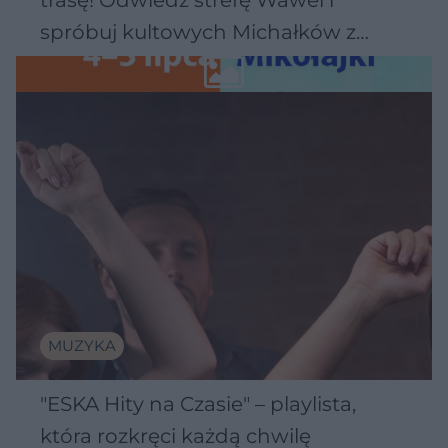
spróbuj kultowych Michałków z
Wawelu
MUZYKA
"ESKA Hity na Czasie" – playlista,
która rozkręci każdą chwilę