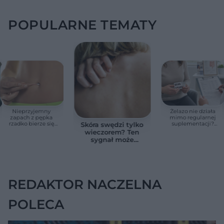
POPULARNE TEMATY
Nieprzyjemny
Żelazo nie działa
zapach z pępka
mimo regularnej
rzadko bierze się
suplementacji?
Skóra swędzi tylko
znikąd. Jeden objaw
Przyczyna może
wieczorem? Ten
zmienia wszystko
ukrywać się w
sygnał może
jelitach
wskazywać na
chorobę, która długo
nie daje objawów
REDAKTOR NACZELNA
POLECA