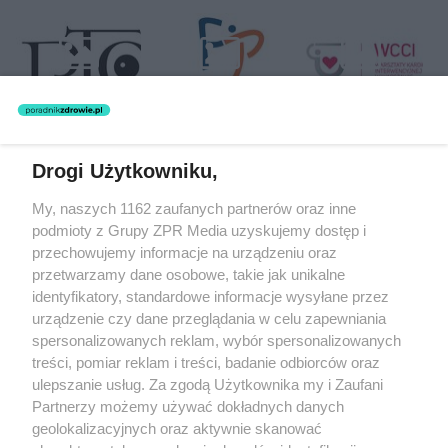
Drogi Użytkowniku,
Żaden utwór zamieszczony w serwisie nie może być powielany i
My, naszych 1162 zaufanych partnerów oraz inne
rozpowszechniany lub dalej rozpowszechniany w jakikolwiek sposób
(w tym także elektroniczny lub mechaniczny) na jakimkolwiek polu
podmioty z Grupy ZPR Media uzyskujemy dostęp i
eksploatacji w jakiejkolwiek formie, włącznie z umieszczaniem w
przechowujemy informacje na urządzeniu oraz
Internecie bez pisemnej zgody właściciela praw. Jakiekolwiek użycie
przetwarzamy dane osobowe, takie jak unikalne
lub wykorzystanie utworów w całości lub w części z naruszeniem
prawa, tzn. bez właściwej zgody, jest zabronione pod groźbą kary i
identyfikatory, standardowe informacje wysyłane przez
może być ścigane prawnie.
urządzenie czy dane przeglądania w celu zapewniania
spersonalizowanych reklam, wybór spersonalizowanych
treści, pomiar reklam i treści, badanie odbiorców oraz
ulepszanie usług. Za zgodą Użytkownika my i Zaufani
Partnerzy możemy używać dokładnych danych
geolokalizacyjnych oraz aktywnie skanować