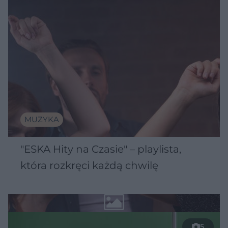
MUZYKA
"ESKA Hity na Czasie" – playlista,
która rozkręci każdą chwilę
5