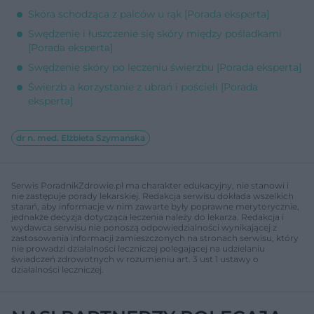
Skóra schodząca z palców u rąk [Porada eksperta]
Swędzenie i łuszczenie się skóry między pośladkami
[Porada eksperta]
Swędzenie skóry po leczeniu świerzbu [Porada eksperta]
Świerzb a korzystanie z ubrań i pościeli [Porada
eksperta]
dr n. med. Elżbieta Szymańska
Serwis PoradnikZdrowie.pl ma charakter edukacyjny, nie stanowi i
nie zastępuje porady lekarskiej. Redakcja serwisu dokłada wszelkich
starań, aby informacje w nim zawarte były poprawne merytorycznie,
jednakże decyzja dotycząca leczenia należy do lekarza. Redakcja i
wydawca serwisu nie ponoszą odpowiedzialności wynikającej z
zastosowania informacji zamieszczonych na stronach serwisu, który
nie prowadzi działalności leczniczej polegającej na udzielaniu
świadczeń zdrowotnych w rozumieniu art. 3 ust 1 ustawy o
działalności leczniczej.