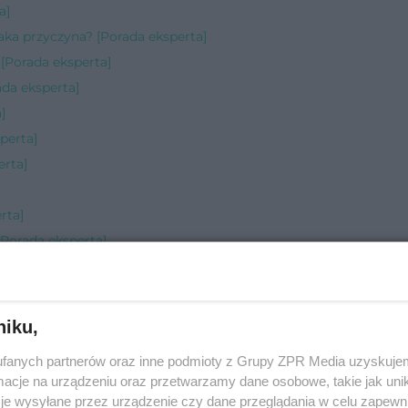
a]
jaka przyczyna? [Porada eksperta]
 [Porada eksperta]
da eksperta]
]
perta]
erta]
rta]
Porada eksperta]
perta]
da eksperta]
ta]
niku,
a]
fanych partnerów oraz inne podmioty z Grupy ZPR Media uzyskujem
eksperta]
cje na urządzeniu oraz przetwarzamy dane osobowe, takie jak unika
a]
je wysyłane przez urządzenie czy dane przeglądania w celu zapewn