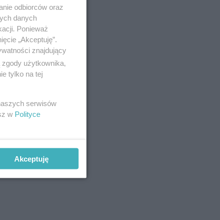
anie odbiorców oraz
nych danych
kacji. Ponieważ
ięcie „Akceptuję”.
ywatności znajdujący
ą zgody użytkownika,
 tylko na tej
 naszych serwisów
esz w
Polityce
Akceptuję