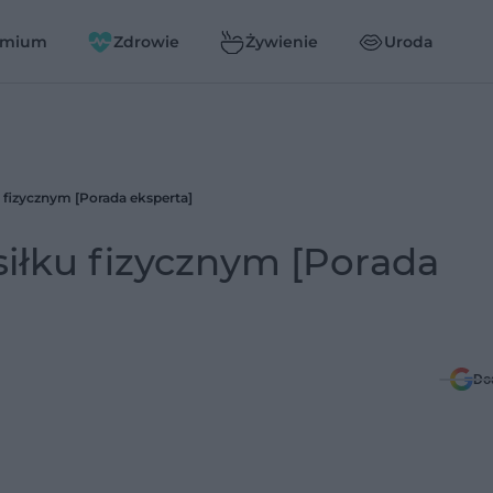
emium
Zdrowie
Żywienie
Uroda
 fizycznym [Porada eksperta]
iłku fizycznym [Porada
Do