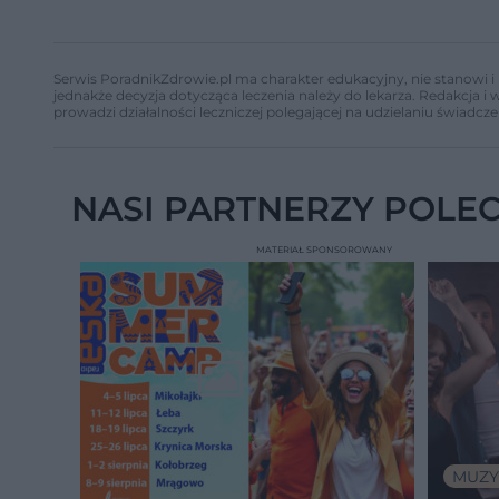
Serwis PoradnikZdrowie.pl ma charakter edukacyjny, nie stanowi i 
jednakże decyzja dotycząca leczenia należy do lekarza. Redakcja 
prowadzi działalności leczniczej polegającej na udzielaniu świadcze
NASI PARTNERZY POLE
MATERIAŁ SPONSOROWANY
MUZY