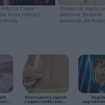
 Hity na Czasie" –
Daleko do pięciu po
sta, która rozkręci
dziennie. Badanie
 chwilę
pokazuje, jak Polac
naprawdę jedzą
warzywa i owoce
elit
Nieprzyjemny zapach
Regula
zenie
z pępka rzadko bierze
wypróżnien