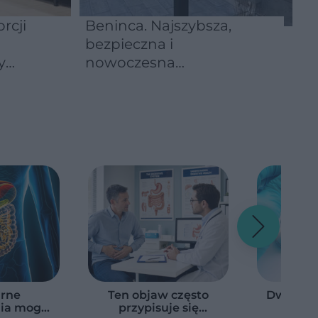
rcji
Beninca. Najszybsza,
bezpieczna i
y
nowoczesna
automatyka do bram
rne
Ten objaw często
Dwaj bra
ia mogą
przypisuje się
ciężk