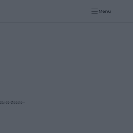
Menu
daj do Google