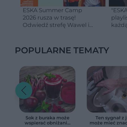
ESKA Summer Camp
"ESKA
2026 rusza w trasę!
playli
Odwiedź strefę Wawel i
każdą
spróbuj kultowych
Michałków z Wawelu
POPULARNE TEMATY
Sok z buraka może
Ten sygnał z j
wspierać obniżanie
może mieć znac