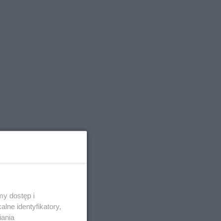
y dostęp i
lne identyfikatory,
iania