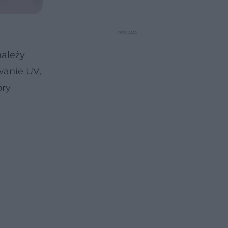
należy
wanie UV,
óry