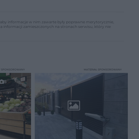
ń, aby informacje w nim zawarte były poprawne merytorycznie,
a informacji zamieszczonych na stronach serwisu, który nie
T SPONSOROWANY
MATERIAŁ SPONSOROWANY
5