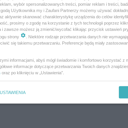
klam, wybór spersonalizowanych treści, pomiar reklam i treści, bad
 zgodą Użytkownika my i Zaufani Partnerzy możemy używać dokład
rada eksperta]
az aktywnie skanować charakterystykę urządzenia do celów identyfi
ść, prosimy o zgodę na korzystanie z tych technologii poprzez klikn
 eksperta]
a i zawsze możesz ją zmienić/wycofać klikając przycisk ustawień pr
]
ogu strony
. Niektóre rodzaje przetwarzania danych nie wymagaj
iwić się takiemu przetwarzaniu. Preferencje będą miały zastosowanie
]
Porada eksperta]
szymi informacjami, abyś mógł świadomie i komfortowo korzystać z
gółowe informacje dotyczące przetwarzania Twoich danych znajdzi
a]
s
oraz po kliknięciu w „Ustawienia”.
ta]
USTAWIENIA