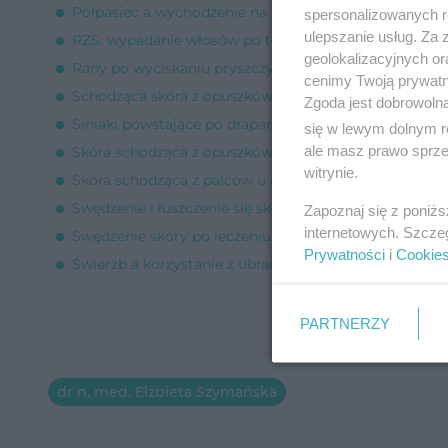
Półpasiec a wychodzenie na dwór [Porada eksperta]
spersonalizowanych re
ulepszanie usług. Za
RZS: wypadanie włosów po terapii Methotrexatem [Po
geolokalizacyjnych or
Rany po wyciskaniu pryszczy [Porada eksperta]
cenimy Twoją prywatno
Schodząca skóra z opuszków palców u 7-latka [Porada
Zgoda jest dobrowoln
Siniaki powstające po drapaniu skóry [Porada eksperta
się w lewym dolnym r
ale masz prawo sprzec
Skóra schodząca z opuszków palców [Porada eksperta
witrynie.
Skóra schodząca z palców u rąk [Porada eksperta]
Swędzenie i łuszczenie się skóry między pośladkami [
Zapoznaj się z poniż
internetowych. Szcze
Swędzenie skóry po leczeniu świerzbu [Porada ekspert
Prywatności
i
Cookie
Świerzb a korzystanie z ubrań i pościeli [Porada eksper
PARTNERZY
dr n. med. Elżbieta Szymańska