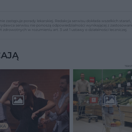
nie zastępuje porady lekarskiej. Redakcja serwisu dokłada wszelkich stara
i wydawca serwisu nie ponoszą odpowiedzialności wynikającej z zastosowani
ń zdrowotnych w rozumieniu art. 3 ust 1 ustawy o działalności leczniczej.
CAJĄ
TEKS
KA