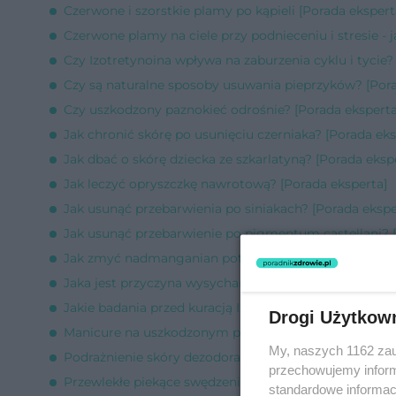
Czerwone i szorstkie plamy po kąpieli [Porada ekspert
Czerwone plamy na ciele przy podnieceniu i stresie - 
Czy Izotretynoina wpływa na zaburzenia cyklu i tycie?
Czy są naturalne sposoby usuwania pieprzyków? [Pora
Czy uszkodzony paznokieć odrośnie? [Porada eksperta
Jak chronić skórę po usunięciu czerniaka? [Porada eks
Jak dbać o skórę dziecka ze szkarlatyną? [Porada eksp
Jak leczyć opryszczkę nawrotową? [Porada eksperta]
Jak usunąć przebarwienia po siniakach? [Porada ekspe
Jak usunąć przebarwienie po pigmentum castellani? [
Jak zmyć nadmanganian potasu ze skóry? [Porada eks
Jaka jest przyczyna wysychania skóry w uszach? [Pora
Jakie badania przed kuracją Izotekiem? [Porada eksper
Drogi Użytkow
Manicure na uszkodzonym paznokciu [Porada ekspert
My, naszych 1162 zau
Podrażnienie skóry dezodorantem w sztyfcie [Porada 
przechowujemy informa
Przewlekłe piekące swędzenie pleców [Porada ekspert
standardowe informac