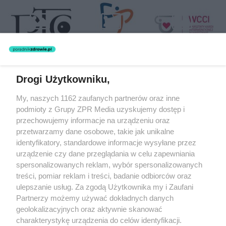
Drogi Użytkowniku,
Żaden utwór zamieszczony w serwisie nie może być powielany i
My, naszych 1162 zaufanych partnerów oraz inne
rozpowszechniany lub dalej rozpowszechniany w jakikolwiek sposób
podmioty z Grupy ZPR Media uzyskujemy dostęp i
(w tym także elektroniczny lub mechaniczny) na jakimkolwiek polu
eksploatacji w jakiejkolwiek formie, włącznie z umieszczaniem w
przechowujemy informacje na urządzeniu oraz
Internecie bez pisemnej zgody właściciela praw. Jakiekolwiek użycie
przetwarzamy dane osobowe, takie jak unikalne
lub wykorzystanie utworów w całości lub w części z naruszeniem
identyfikatory, standardowe informacje wysyłane przez
prawa, tzn. bez właściwej zgody, jest zabronione pod groźbą kary i
może być ścigane prawnie.
urządzenie czy dane przeglądania w celu zapewniania
spersonalizowanych reklam, wybór spersonalizowanych
treści, pomiar reklam i treści, badanie odbiorców oraz
ulepszanie usług. Za zgodą Użytkownika my i Zaufani
Partnerzy możemy używać dokładnych danych
geolokalizacyjnych oraz aktywnie skanować
charakterystykę urządzenia do celów identyfikacji.
O nas