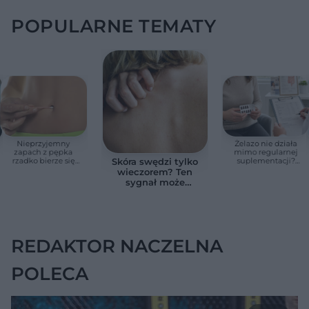
POPULARNE TEMATY
Nieprzyjemny
Żelazo nie działa
zapach z pępka
mimo regularnej
rzadko bierze się
suplementacji?
Skóra swędzi tylko
znikąd. Jeden objaw
Przyczyna może
wieczorem? Ten
zmienia wszystko
ukrywać się w
sygnał może
jelitach
wskazywać na
chorobę, która długo
nie daje objawów
REDAKTOR NACZELNA
POLECA