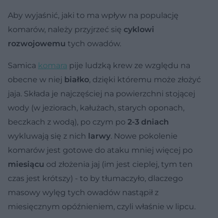
Aby wyjaśnić, jaki to ma wpływ na populację
komarów, należy przyjrzeć się
cyklowi
rozwojowemu
tych owadów.
Samica
komara
pije ludzką krew ze względu na
obecne w niej
białko
, dzięki któremu może złożyć
jaja. Składa je najczęściej na powierzchni stojącej
wody (w jeziorach, kałużach, starych oponach,
beczkach z wodą), po czym po
2-3 dniach
wykluwają się z nich
larwy
. Nowe pokolenie
komarów jest gotowe do ataku mniej więcej po
miesiącu
od złożenia jaj (im jest cieplej, tym ten
czas jest krótszy) - to by tłumaczyło, dlaczego
masowy wylęg tych owadów nastąpił z
miesięcznym opóźnieniem, czyli właśnie w lipcu.