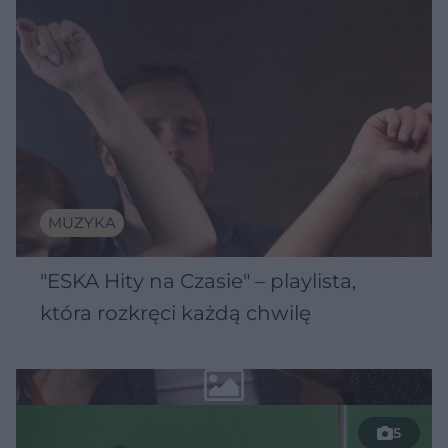
MUZYKA
"ESKA Hity na Czasie" – playlista,
która rozkręci każdą chwilę
5