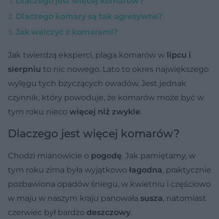
Dlaczego jest więcej komarów?
Dlaczego komary są tak agresywne?
Jak walczyć z komarami?
Jak twierdzą eksperci, plaga komarów w
lipcu i
sierpniu
to nic nowego. Lato to okres największego
wylęgu tych bzyczących owadów. Jest jednak
czynnik, który powoduje, że komarów może być w
tym roku nieco
więcej niż zwykle
.
Dlaczego jest więcej komarów?
Chodzi mianowicie o
pogodę
. Jak pamiętamy, w
tym roku zima była wyjątkowo
łagodna
, praktycznie
pozbawiona opadów śniegu, w kwietniu i częściowo
w maju w naszym kraju panowała
susza
, natomiast
czerwiec był bardzo
deszczowy
.