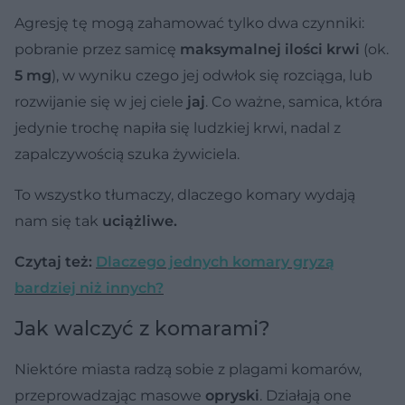
Agresję tę mogą zahamować tylko dwa czynniki:
pobranie przez samicę
maksymalnej ilości krwi
(ok.
5 mg
), w wyniku czego jej odwłok się rozciąga, lub
rozwijanie się w jej ciele
jaj
. Co ważne, samica, która
jedynie trochę napiła się ludzkiej krwi, nadal z
zapalczywością szuka żywiciela.
To wszystko tłumaczy, dlaczego komary wydają
nam się tak
uciążliwe.
Czytaj też:
Dlaczego jednych komary gryzą
bardziej niż innych?
Jak walczyć z komarami?
Niektóre miasta radzą sobie z plagami komarów,
przeprowadzając masowe
opryski
. Działają one