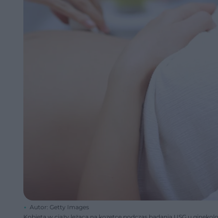
Autor: Getty Images
Kobieta w ciąży leżąca na kozetce podczas badania USG u ginekol