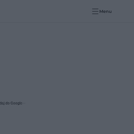
Menu
daj do Google