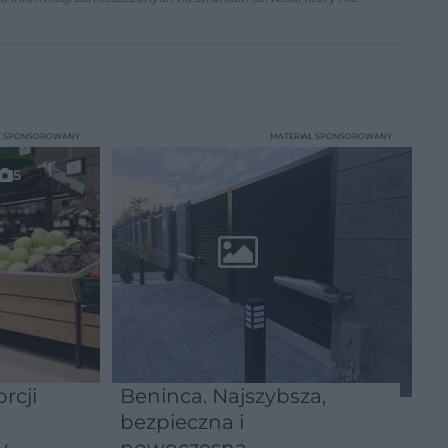
T SPONSOROWANY
MATERIAŁ SPONSOROWANY
5
rcji
Beninca. Najszybsza,
bezpieczna i