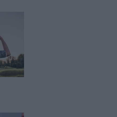
iki
i