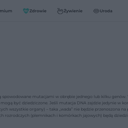
emium
Zdrowie
Żywienie
Uroda
e są spowodowane mutacjami w obrębie jednego lub kilku genów
mogą być dziedziczone. Jeśli mutacja DNA zajdzie jedynie w k
ch wszystkie organy) – taka „wada” nie będzie przenoszona na
 rozrodczych (plemnikach i komórkach jajowych) będą dziedzi