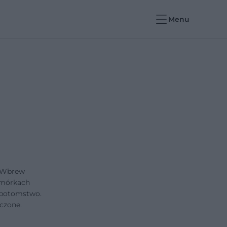
Menu
. Wbrew
omórkach
 potomstwo.
czone.