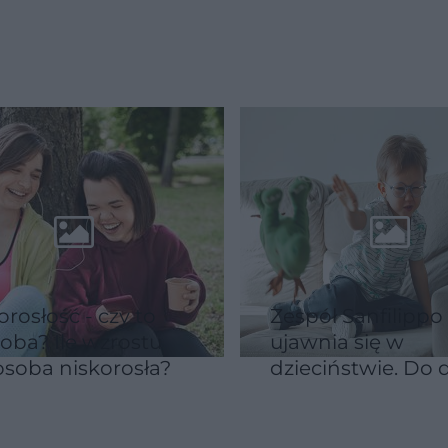
kimi mutacjami
szpital każe lecie
ani na śmierć
Argentyny
osłość - czy to
Zespół Sanfilippo
oba? Ile wzrostu
ujawnia się w
soba niskorosła?
dzieciństwie. Do d
nie wynaleziono
skutecznej meto
leczenia