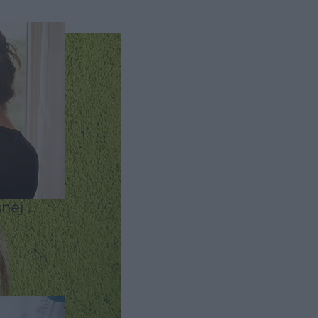
.
snej 7