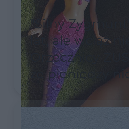
"Silny Zygmunt
lat, ale wciąż n
Orzecznicy ZUS 
że pieniędzy ni
potrzebuje