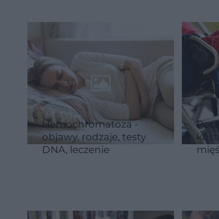
Hemochromatoza -
Post
objawy, rodzaje, testy
kost
DNA, leczenie
mięś
FOP