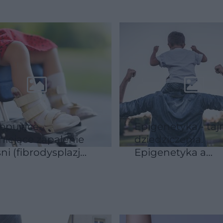
ępujące
Epigenetyka - tajn
niejące zapalenie
dziedziczenia.
ni (fibrodysplazja,
Epigenetyka a
)
nowotwory, dieta 
autyzm