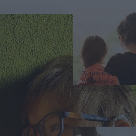
"Czuję się jak
wyłudzacz i podle
Chcę tej nieszczę
dla syna" [LIST]