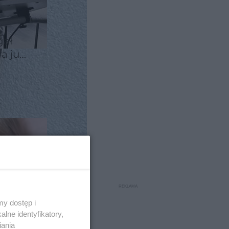
gał
ra już
jać
y dostęp i
lne identyfikatory,
iania