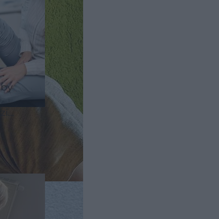
 by
zi
oba