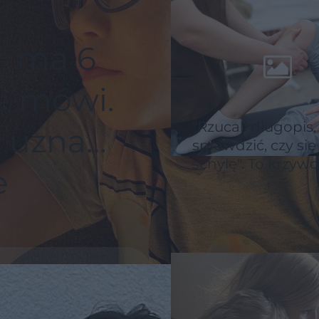
" ma 6
ie mówi.
"Rzucali długopis,
uznali,
sprawdzić, czy się
schylę". To krzywd
e
bardziej niż chor