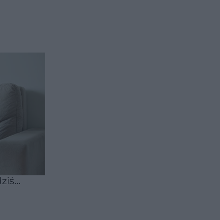
ć do
ziś
dy