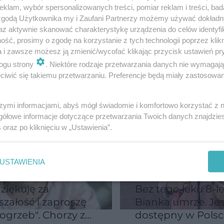
klam, wybór spersonalizowanych treści, pomiar reklam i treści, bad
a nie ma już
przyczyny, objawy
 zgodą Użytkownika my i Zaufani Partnerzy możemy używać dokład
iei. "Zostaliśmy
leczenie
az aktywnie skanować charakterystykę urządzenia do celów identyfi
"
mukowiscydozy 
ść, prosimy o zgodę na korzystanie z tych technologii poprzez klikn
dorosłych i dzieci
a i zawsze możesz ją zmienić/wycofać klikając przycisk ustawień pr
ogu strony
. Niektóre rodzaje przetwarzania danych nie wymagaj
iwić się takiemu przetwarzaniu. Preferencje będą miały zastosowanie
szymi informacjami, abyś mógł świadomie i komfortowo korzystać z
gółowe informacje dotyczące przetwarzania Twoich danych znajdzi
s
oraz po kliknięciu w „Ustawienia”.
USTAWIENIA
ziękuję za
Bez tego leku 8-l
szałość i zaproszę
Bianka umrze. Jes
zeb". Chorzy z
dostępny w Polsce