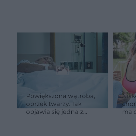
Jej dzieci mają
rzad
chorobę kruchych
skaz
kości
Powiększona wątroba,
Niskor
obrzęk twarzy. Tak
chor
objawia się jedna z
ma o
najrzadszych chorób
na świecie