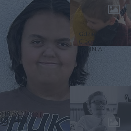
Gdzie są te dzieci
Ciągle w dupie!
[OPINIA]
gała