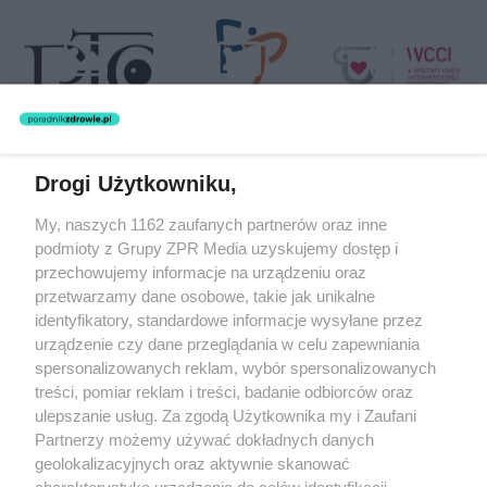
Drogi Użytkowniku,
Żaden utwór zamieszczony w serwisie nie może być powielany i
My, naszych 1162 zaufanych partnerów oraz inne
rozpowszechniany lub dalej rozpowszechniany w jakikolwiek sposób
podmioty z Grupy ZPR Media uzyskujemy dostęp i
(w tym także elektroniczny lub mechaniczny) na jakimkolwiek polu
eksploatacji w jakiejkolwiek formie, włącznie z umieszczaniem w
przechowujemy informacje na urządzeniu oraz
Internecie bez pisemnej zgody właściciela praw. Jakiekolwiek użycie
przetwarzamy dane osobowe, takie jak unikalne
lub wykorzystanie utworów w całości lub w części z naruszeniem
identyfikatory, standardowe informacje wysyłane przez
prawa, tzn. bez właściwej zgody, jest zabronione pod groźbą kary i
może być ścigane prawnie.
urządzenie czy dane przeglądania w celu zapewniania
spersonalizowanych reklam, wybór spersonalizowanych
treści, pomiar reklam i treści, badanie odbiorców oraz
ulepszanie usług. Za zgodą Użytkownika my i Zaufani
Partnerzy możemy używać dokładnych danych
geolokalizacyjnych oraz aktywnie skanować
charakterystykę urządzenia do celów identyfikacji.