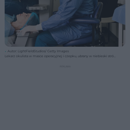
Autor: LightFieldStudios/ Getty Images
Lekarz okulista w masce operacyjnej i czepku, ubrany w niebieski strój
medyczny, wykonujący laserową korekcję wzroku u pacjentki leżącej
na stole operacyjnym. Sprzęt do laserowej korekcji wzroku i pacjentka
z czepkiem na głowie, gotowa do zabiegu. O wskazaniach i
przeciwwskazaniach do zabiegu przeczytasz na Poradnik Zdrowie.