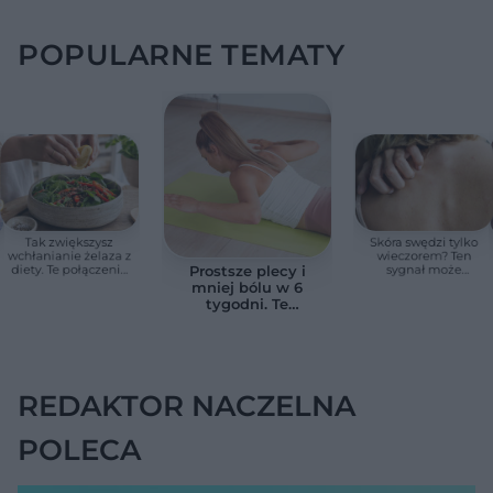
POPULARNE TEMATY
Tak zwiększysz
Skóra swędzi tylko
wchłanianie żelaza z
wieczorem? Ten
diety. Te połączenia
sygnał może
Prostsze plecy i
produktów
wskazywać na
mniej bólu w 6
pomagają przy
chorobę, która długo
tygodni. Te
anemii
nie daje objawów
ćwiczenia
pomagają
zmniejszyć wdowi
garb
REDAKTOR NACZELNA
POLECA