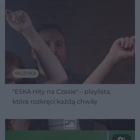
MUZYKA
"ESKA Hity na Czasie" – playlista,
która rozkręci każdą chwilę
5