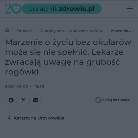
Zdrowie
Choroby oczu i zaburzenia wzroku
Marzenie o
życiu bez okularów może się nie spełnić. Lekarze zwracają uwagę na
Marzenie o życiu bez okularów
grubość rogówki
może się nie spełnić. Lekarze
zwracają uwagę na grubość
rogówki
2026-06-05
13:33
Dodaj do Google
Katarzyna Urzykowska