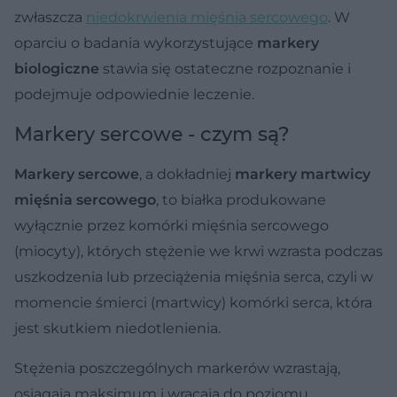
zwłaszcza
niedokrwienia mięśnia sercowego
. W
oparciu o badania wykorzystujące
markery
biologiczne
stawia się ostateczne rozpoznanie i
podejmuje odpowiednie leczenie.
Markery sercowe - czym są?
Markery sercowe
,
a dokładniej
markery martwicy
mięśnia sercowego
, to białka produkowane
wyłącznie przez komórki mięśnia sercowego
(miocyty), których stężenie we krwi wzrasta podczas
uszkodzenia lub przeciążenia mięśnia serca, czyli w
momencie śmierci (martwicy) komórki serca, która
jest skutkiem niedotlenienia.
Stężenia poszczególnych markerów wzrastają,
osiągają maksimum i wracają do poziomu