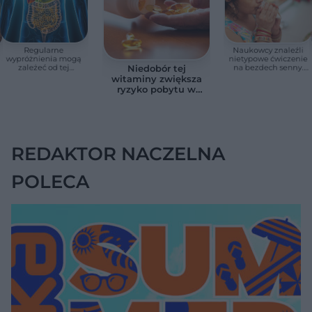
Regularne
Naukowcy znaleźli
wypróżnienia mogą
nietypowe ćwiczenie
zależeć od tej
na bezdech senny.
Niedobór tej
witaminy. Odkrycie
Efekty zaskoczyły
witaminy zwiększa
zaskoczyło
badaczy
ryzyko pobytu w
naukowców
szpitalu. Badanie
objęło 36 tys. osób
REDAKTOR NACZELNA
POLECA