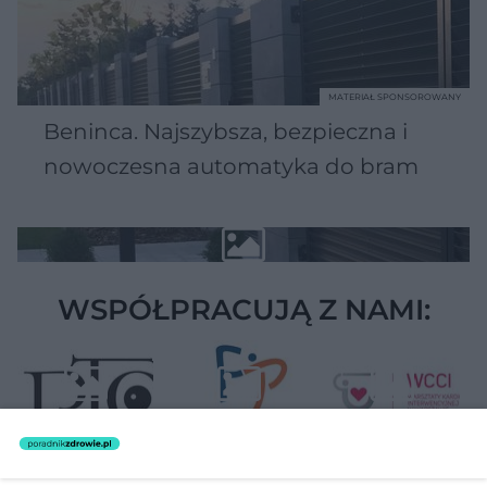
MATERIAŁ SPONSOROWANY
Beninca. Najszybsza, bezpieczna i
nowoczesna automatyka do bram
WSPÓŁPRACUJĄ Z NAMI: