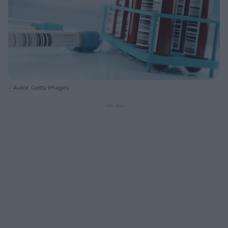
Autor: Getty Images