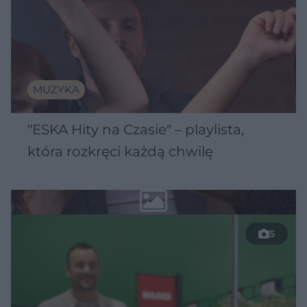
MUZYKA
"ESKA Hity na Czasie" – playlista,
która rozkręci każdą chwilę
5