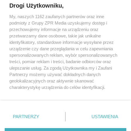
Drogi Użytkowniku,
Żaden utwór zamieszczony w serwisie nie może być powielany i
My, naszych 1162 zaufanych partnerów oraz inne
rozpowszechniany lub dalej rozpowszechniany w jakikolwiek sposób
podmioty z Grupy ZPR Media uzyskujemy dostęp i
(w tym także elektroniczny lub mechaniczny) na jakimkolwiek polu
eksploatacji w jakiejkolwiek formie, włącznie z umieszczaniem w
przechowujemy informacje na urządzeniu oraz
Internecie bez pisemnej zgody właściciela praw. Jakiekolwiek użycie
przetwarzamy dane osobowe, takie jak unikalne
lub wykorzystanie utworów w całości lub w części z naruszeniem
identyfikatory, standardowe informacje wysyłane przez
prawa, tzn. bez właściwej zgody, jest zabronione pod groźbą kary i
może być ścigane prawnie.
urządzenie czy dane przeglądania w celu zapewniania
spersonalizowanych reklam, wybór spersonalizowanych
treści, pomiar reklam i treści, badanie odbiorców oraz
ulepszanie usług. Za zgodą Użytkownika my i Zaufani
Partnerzy możemy używać dokładnych danych
geolokalizacyjnych oraz aktywnie skanować
charakterystykę urządzenia do celów identyfikacji.
O nas
Ponieważ cenimy Twoją prywatność, prosimy o zgodę na
korzystanie z tych technologii poprzez kliknięcie
Informacje prawne
„Akceptuję”. Zgoda jest dobrowolna i zawsze możesz ją
zmienić/wycofać klikając przycisk ustawień prywatności
Nasze serwisy
PARTNERZY
USTAWIENIA
znajdujący się w lewym dolnym rogu strony
. Niektóre
© 2026 Grupa ZPR Media
rodzaje przetwarzania danych nie wymagają zgody