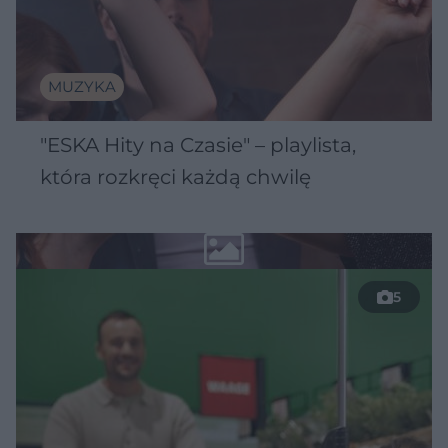
MUZYKA
"ESKA Hity na Czasie" – playlista,
która rozkręci każdą chwilę
5