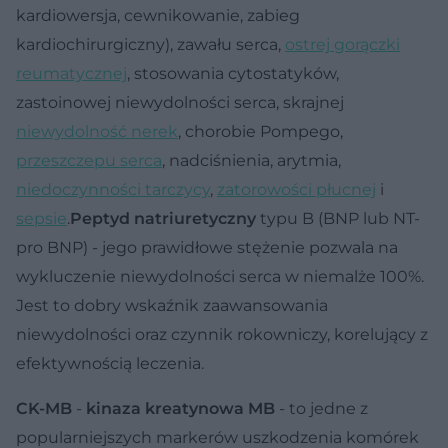
kardiowersja, cewnikowanie, zabieg
kardiochirurgiczny), zawału serca,
ostrej gorączki
reumatycznej
, stosowania cytostatyków,
zastoinowej niewydolności serca, skrajnej
niewydolność nerek
, chorobie Pompego,
przeszczepu serca
, nadciśnienia, arytmia,
niedoczynności tarczycy
,
zatorowości płucnej
i
sepsie
.
Peptyd natriuretyczny
typu B (BNP lub NT-
pro BNP) - jego prawidłowe stężenie pozwala na
wykluczenie niewydolności serca w niemalże 100%.
Jest to dobry wskaźnik zaawansowania
niewydolności oraz czynnik rokowniczy, korelujący z
efektywnością leczenia.
CK-MB
-
kinaza kreatynowa MB
- to jedne z
popularniejszych markerów uszkodzenia komórek