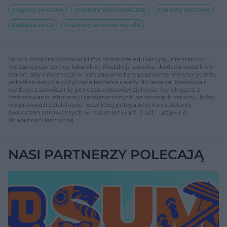
enzymy sercowe
markery biochemiczne
markery sercowe
badania serca
markery sercowe wyniki
Serwis PoradnikZdrowie.pl ma charakter edukacyjny, nie stanowi i
nie zastępuje porady lekarskiej. Redakcja serwisu dokłada wszelkich
starań, aby informacje w nim zawarte były poprawne merytorycznie,
jednakże decyzja dotycząca leczenia należy do lekarza. Redakcja i
wydawca serwisu nie ponoszą odpowiedzialności wynikającej z
zastosowania informacji zamieszczonych na stronach serwisu, który
nie prowadzi działalności leczniczej polegającej na udzielaniu
świadczeń zdrowotnych w rozumieniu art. 3 ust 1 ustawy o
działalności leczniczej.
NASI PARTNERZY POLECAJĄ