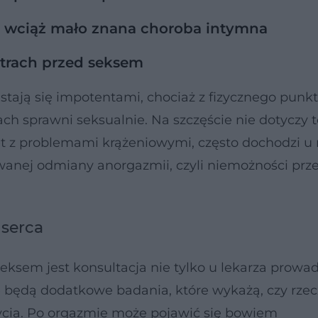
o wciąż mało znana choroba intymna
 strach przed seksem
 stają się impotentami, chociaż z fizycznego punk
ch sprawni seksualnie. Na szczęście nie dotyczy t
iet z problemami krążeniowymi, często dochodzi u 
wanej odmiany anorgazmii, czyli niemożności prze
 serca
eksem jest konsultacja nie tylko u lekarza prowa
 będą dodatkowe badania, które wykażą, czy rzec
cia. Po orgazmie może pojawić się bowiem