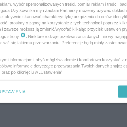
klam, wybór spersonalizowanych treści, pomiar reklam i treści, bad
nie bombą z opóźnionym zapłonem czy sposobem 
 zgodą Użytkownika my i Zaufani Partnerzy możemy używać dokład
az aktywnie skanować charakterystykę urządzenia do celów identyfi
yjemności (zgodnie z zaleceniami lekarza!), tym ł
ść, prosimy o zgodę na korzystanie z tych technologii poprzez klikn
iem okazać się, że w przerwie pojawiły się poważ
a i zawsze możesz ją zmienić/wycofać klikając przycisk ustawień pr
ogu strony
. Niektóre rodzaje przetwarzania danych nie wymagaj
iwić się takiemu przetwarzaniu. Preferencje będą miały zastosowanie
szymi informacjami, abyś mógł świadomie i komfortowo korzystać z
gółowe informacje dotyczące przetwarzania Twoich danych znajdzi
s
oraz po kliknięciu w „Ustawienia”.
USTAWIENIA