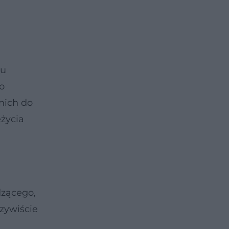
tu
o
nich do
życia
dzącego,
zywiście