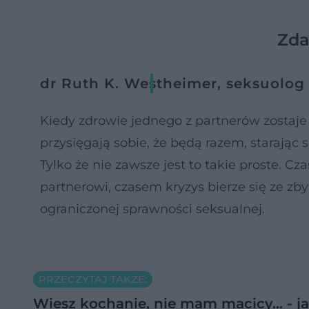
Zda
dr Ruth K. Westheimer, seksuolog
Kiedy zdrowie jednego z partnerów zostaje 
przysięgają sobie, że będą razem, starając s
Tylko że nie zawsze jest to takie proste. C
partnerowi, czasem kryzys bierze się ze zb
ograniczonej sprawności seksualnej.
PRZECZYTAJ TAKŻE:
Wiesz kochanie, nie mam macicy... - 