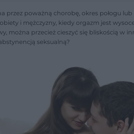
 przez poważną chorobę, okres połogu lub 
 kobiety i mężczyzny, kiedy orgazm jest wysoc
y, można przecież cieszyć się bliskością w in
 abstynencją seksualną?