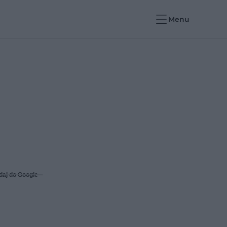
Menu
daj do Google