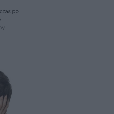
czas po
e
ny