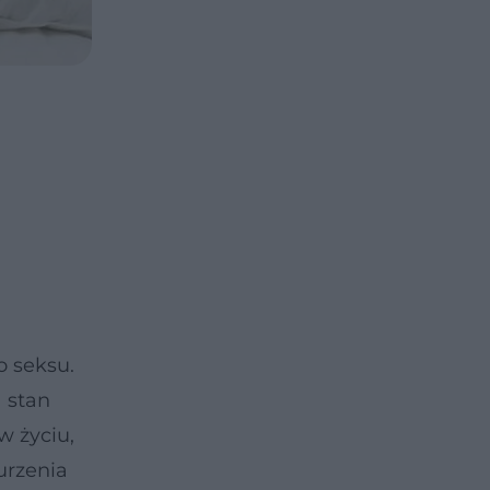
o seksu.
 stan
w życiu,
urzenia