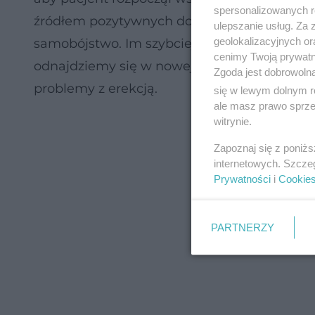
spersonalizowanych re
źródłem pozytywnych doznań i energii, a 
ulepszanie usług. Za
geolokalizacyjnych or
samobójstwo. Im szybciej wrócimy do tej prz
cenimy Twoją prywatno
odnajdziemy się w nowej sytuacji. Może bow
Zgoda jest dobrowoln
problemy z erekcją.
się w lewym dolnym r
ale masz prawo sprzec
witrynie.
Zapoznaj się z poniż
internetowych. Szcze
Prywatności
i
Cookie
PARTNERZY