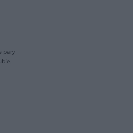
e pary
ubie.