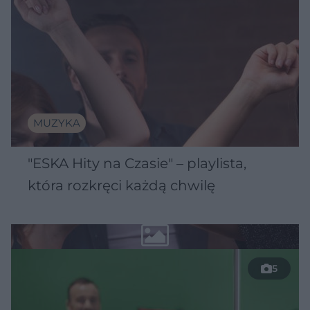
MUZYKA
"ESKA Hity na Czasie" – playlista,
która rozkręci każdą chwilę
5