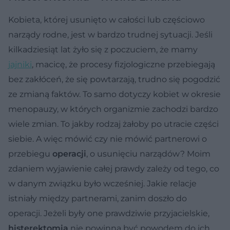
Kobieta, której usunięto w całości lub częściowo
narządy rodne, jest w bardzo trudnej sytuacji. Jeśli
kilkadziesiąt lat żyło się z poczuciem, że mamy
jajniki
, macicę, że procesy fizjologiczne przebiegają
bez zakłóceń, że się powtarzają, trudno się pogodzić
ze zmianą faktów. To samo dotyczy kobiet w okresie
menopauzy, w których organizmie zachodzi bardzo
wiele zmian. To jakby rodzaj żałoby po utracie części
siebie. A więc mówić czy nie mówić partnerowi o
przebiegu
operacji
, o usunięciu narządów? Moim
zdaniem wyjawienie całej prawdy zależy od tego, co
w danym związku było wcześniej. Jakie relacje
istniały między partnerami, zanim doszło do
operacji. Jeżeli były one prawdziwie przyjacielskie,
histerektomia
nie powinna być powodem do ich