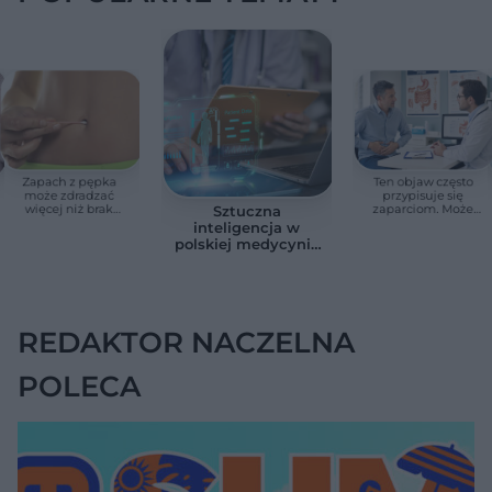
Zapach z pępka
Ten objaw często
może zdradzać
przypisuje się
więcej niż brak
zaparciom. Może
Sztuczna
higieny. Te objawy
jednak wskazywać
inteligencja w
wymagają
na chorobę jelita
polskiej medycynie
konsultacji lekarskiej
już nie jest
zapowiedzią. Sześć
przykładów z
gabinetów i szpitali
REDAKTOR NACZELNA
POLECA