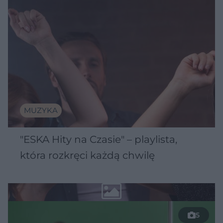
MUZYKA
"ESKA Hity na Czasie" – playlista,
która rozkręci każdą chwilę
5