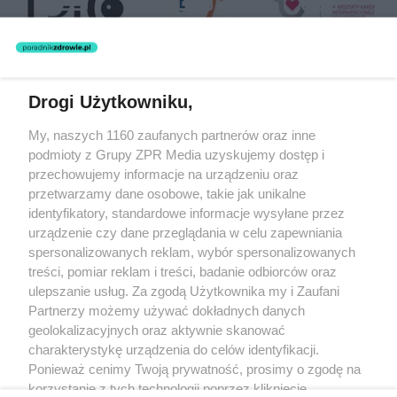
Drogi Użytkowniku,
Żaden utwór zamieszczony w serwisie nie może być powielany i
My, naszych 1160 zaufanych partnerów oraz inne
rozpowszechniany lub dalej rozpowszechniany w jakikolwiek sposób
(w tym także elektroniczny lub mechaniczny) na jakimkolwiek polu
podmioty z Grupy ZPR Media uzyskujemy dostęp i
eksploatacji w jakiejkolwiek formie, włącznie z umieszczaniem w
przechowujemy informacje na urządzeniu oraz
Internecie bez pisemnej zgody właściciela praw. Jakiekolwiek użycie
przetwarzamy dane osobowe, takie jak unikalne
lub wykorzystanie utworów w całości lub w części z naruszeniem
prawa, tzn. bez właściwej zgody, jest zabronione pod groźbą kary i
identyfikatory, standardowe informacje wysyłane przez
może być ścigane prawnie.
urządzenie czy dane przeglądania w celu zapewniania
spersonalizowanych reklam, wybór spersonalizowanych
treści, pomiar reklam i treści, badanie odbiorców oraz
ulepszanie usług. Za zgodą Użytkownika my i Zaufani
Partnerzy możemy używać dokładnych danych
geolokalizacyjnych oraz aktywnie skanować
charakterystykę urządzenia do celów identyfikacji.
O nas
Ponieważ cenimy Twoją prywatność, prosimy o zgodę na
korzystanie z tych technologii poprzez kliknięcie
Informacje prawne