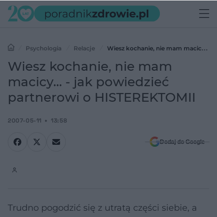
Psychologia
Relacje
Wiesz kochanie, nie mam macicy... -
jak powiedzieć partnerowi o HISTEREKTOMII
Wiesz kochanie, nie mam
macicy... - jak powiedzieć
partnerowi o HISTEREKTOMII
2007-05-11
13:58
Dodaj do Google
Trudno pogodzić się z utratą części siebie, a