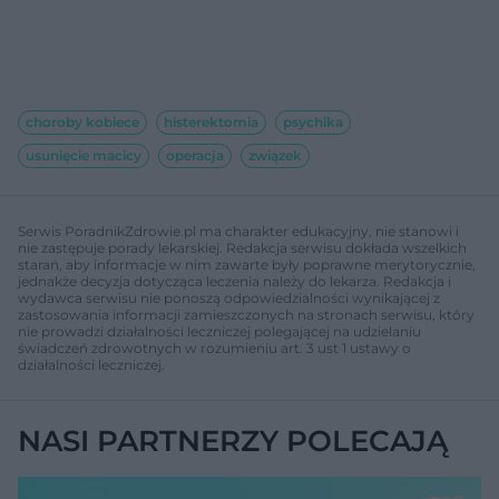
choroby kobiece
histerektomia
psychika
usunięcie macicy
operacja
związek
Serwis PoradnikZdrowie.pl ma charakter edukacyjny, nie stanowi i
nie zastępuje porady lekarskiej. Redakcja serwisu dokłada wszelkich
starań, aby informacje w nim zawarte były poprawne merytorycznie,
jednakże decyzja dotycząca leczenia należy do lekarza. Redakcja i
wydawca serwisu nie ponoszą odpowiedzialności wynikającej z
zastosowania informacji zamieszczonych na stronach serwisu, który
nie prowadzi działalności leczniczej polegającej na udzielaniu
świadczeń zdrowotnych w rozumieniu art. 3 ust 1 ustawy o
działalności leczniczej.
NASI PARTNERZY POLECAJĄ