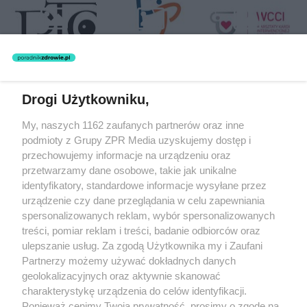
Drogi Użytkowniku,
Żaden utwór zamieszczony w serwisie nie może być powielany i
My, naszych 1162 zaufanych partnerów oraz inne
rozpowszechniany lub dalej rozpowszechniany w jakikolwiek sposób
(w tym także elektroniczny lub mechaniczny) na jakimkolwiek polu
podmioty z Grupy ZPR Media uzyskujemy dostęp i
eksploatacji w jakiejkolwiek formie, włącznie z umieszczaniem w
przechowujemy informacje na urządzeniu oraz
Internecie bez pisemnej zgody właściciela praw. Jakiekolwiek użycie
przetwarzamy dane osobowe, takie jak unikalne
lub wykorzystanie utworów w całości lub w części z naruszeniem
prawa, tzn. bez właściwej zgody, jest zabronione pod groźbą kary i
identyfikatory, standardowe informacje wysyłane przez
może być ścigane prawnie.
urządzenie czy dane przeglądania w celu zapewniania
spersonalizowanych reklam, wybór spersonalizowanych
treści, pomiar reklam i treści, badanie odbiorców oraz
ulepszanie usług. Za zgodą Użytkownika my i Zaufani
Partnerzy możemy używać dokładnych danych
geolokalizacyjnych oraz aktywnie skanować
charakterystykę urządzenia do celów identyfikacji.
O nas
Ponieważ cenimy Twoją prywatność, prosimy o zgodę na