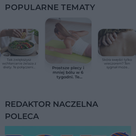
POPULARNE TEMATY
Tak zwiększysz
Skóra swędzi tylko
wchłanianie żelaza z
wieczorem? Ten
diety. Te połączenia
sygnał może
Prostsze plecy i
produktów
wskazywać na
mniej bólu w 6
pomagają przy
chorobę, która długo
tygodni. Te
anemii
nie daje objawów
ćwiczenia
pomagają
zmniejszyć wdowi
garb
REDAKTOR NACZELNA
POLECA