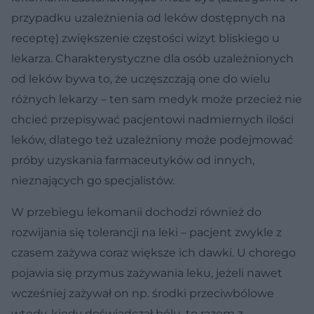
przypadku uzależnienia od leków dostępnych na
receptę) zwiększenie częstości wizyt bliskiego u
lekarza. Charakterystyczne dla osób uzależnionych
od leków bywa to, że uczęszczają one do wielu
różnych lekarzy – ten sam medyk może przecież nie
chcieć przepisywać pacjentowi nadmiernych ilości
leków, dlatego też uzależniony może podejmować
próby uzyskania farmaceutyków od innych,
nieznających go specjalistów.
W przebiegu lekomanii dochodzi również do
rozwijania się tolerancji na leki – pacjent zwykle z
czasem zażywa coraz większe ich dawki. U chorego
pojawia się przymus zażywania leku, jeżeli nawet
wcześniej zażywał on np. środki przeciwbólowe
wtedy, kiedy doświadczał bólu, to razem z