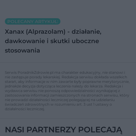
POLECANY ARTYKUŁ:
Xanax (Alprazolam) - działanie,
dawkowanie i skutki uboczne
stosowania
Serwis PoradnikZdrowie.pl ma charakter edukacyjny, nie stanowi i
nie zastępuje porady lekarskiej. Redakcja serwisu dokłada wszelkich
starań, aby informacje w nim zawarte były poprawne merytorycznie,
jednakże decyzja dotycząca leczenia należy do lekarza. Redakcja i
wydawca serwisu nie ponoszą odpowiedzialności wynikającej z
zastosowania informacji zamieszczonych na stronach serwisu, który
nie prowadzi działalności leczniczej polegającej na udzielaniu
świadczeń zdrowotnych w rozumieniu art. 3 ust 1 ustawy o
działalności leczniczej.
NASI PARTNERZY POLECAJĄ