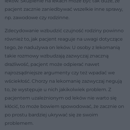
leków. Skupienie na lekach może być tak duże, że
pacjent zacznie zaniedbywać wszelkie inne sprawy,
np. zawodowe czy rodzinne.
Zdecydowanie wzbudzić czujność rodziny powinno
również to, jak pacjent reaguje na uwagi dotyczące
tego, że nadużywa on leków. U osoby z lekomanią
takie rozmowy wzbudzają zazwyczaj znaczną
drażliwość, pacjent może odpierać nawet
najrozsądniejsze argumenty czy też wpadać we
wściekłość. Chorzy na lekomanię zazwyczaj negują
to, że występuje u nich jakikolwiek problem. Z
pacjentem uzależnionym od leków nie warto się
kłócić, to może bowiem spowodować, że zacznie on
po prostu bardziej ukrywać się ze swoim
problemem.