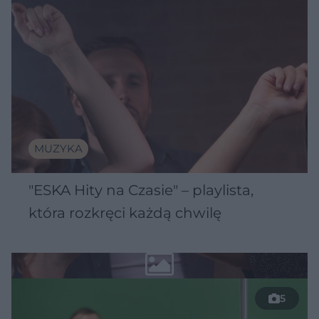
MUZYKA
"ESKA Hity na Czasie" – playlista,
która rozkręci każdą chwilę
5