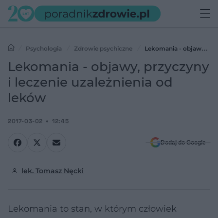
Psychologia
Zdrowie psychiczne
Lekomania - objawy,
przyczyny i leczenie uzależnienia od leków
Lekomania - objawy, przyczyny
i leczenie uzależnienia od
leków
2017-03-02
12:45
Dodaj do Google
lek. Tomasz Nęcki
Lekomania to stan, w którym człowiek