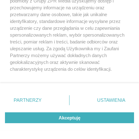
podmioty z Grupy ZPR Media uzyskujemy dostęp i
przechowujemy informacje na urządzeniu oraz
która rozkręci każdą chwilę
przetwarzamy dane osobowe, takie jak unikalne
identyfikatory, standardowe informacje wysyłane przez
urządzenie czy dane przeglądania w celu zapewniania
spersonalizowanych reklam, wybór spersonalizowanych
treści, pomiar reklam i treści, badanie odbiorców oraz
5
ulepszanie usług. Za zgodą Użytkownika my i Zaufani
Partnerzy możemy używać dokładnych danych
geolokalizacyjnych oraz aktywnie skanować
charakterystykę urządzenia do celów identyfikacji.
Ponieważ cenimy Twoją prywatność, prosimy o zgodę na
korzystanie z tych technologii poprzez kliknięcie
„Akceptuję”. Zgoda jest dobrowolna i zawsze możesz ją
zmienić/wycofać klikając przycisk ustawień prywatności
PARTNERZY
USTAWIENIA
znajdujący się w lewym dolnym rogu strony
. Niektóre
rodzaje przetwarzania danych nie wymagają zgody
Akceptuję
użytkownika, ale masz prawo sprzeciwić się takiemu
przetwarzaniu. Preferencje będą miały zastosowanie tylko
TEKST SPONSOROWANY
na tej witrynie.
Daleko do pięciu porcji dziennie.