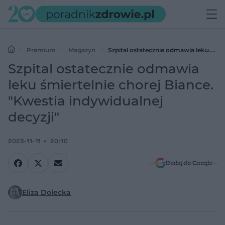
Premium
Magazyn
Szpital ostatecznie odmawia leku
śmiertelnie chorej Biance. "Kwestia indywidualnej decyzji"
Szpital ostatecznie odmawia
leku śmiertelnie chorej Biance.
"Kwestia indywidualnej
decyzji"
2023-11-11
20:10
Dodaj do Google
Eliza Dolecka