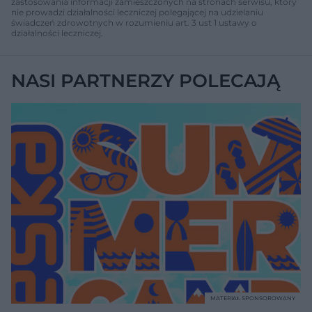
zastosowania informacji zamieszczonych na stronach serwisu, który
nie prowadzi działalności leczniczej polegającej na udzielaniu
świadczeń zdrowotnych w rozumieniu art. 3 ust 1 ustawy o
działalności leczniczej.
NASI PARTNERZY POLECAJĄ
MATERIAŁ SPONSOROWANY