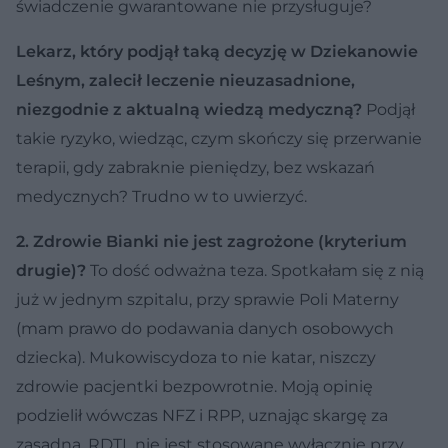
świadczenie gwarantowane nie przysługuje?
Lekarz, który podjął taką decyzję w Dziekanowie
Leśnym, zalecił leczenie nieuzasadnione,
niezgodnie z aktualną wiedzą medyczną?
Podjął
takie ryzyko, wiedząc, czym skończy się przerwanie
terapii, gdy zabraknie pieniędzy, bez wskazań
medycznych? Trudno w to uwierzyć.
2. Zdrowie Bianki nie jest zagrożone (kryterium
drugie)?
To dość odważna teza. Spotkałam się z nią
już w jednym szpitalu, przy sprawie Poli Materny
(mam prawo do podawania danych osobowych
dziecka). Mukowiscydoza to nie katar, niszczy
zdrowie pacjentki bezpowrotnie. Moją opinię
podzielił wówczas NFZ i RPP, uznając skargę za
zasadną. RDTL nie jest stosowane wyłącznie przy