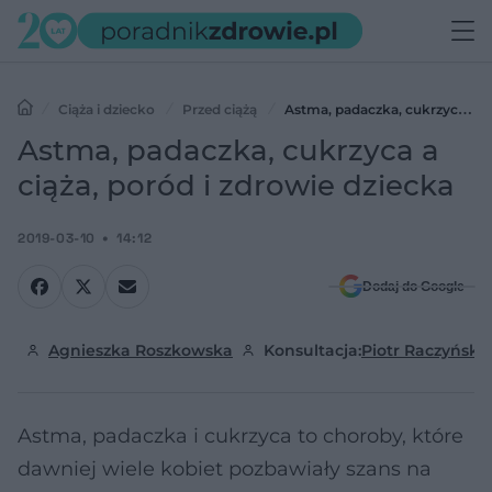
Ciąża i dziecko
Przed ciążą
Astma, padaczka, cukrzyca a
ciąża, poród i zdrowie dziecka
Astma, padaczka, cukrzyca a
ciąża, poród i zdrowie dziecka
2019-03-10
14:12
Dodaj do Google
Agnieszka Roszkowska
Konsultacja:
Piotr Raczyński
Astma, padaczka i cukrzyca to choroby, które
dawniej wiele kobiet pozbawiały szans na