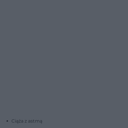
Ciąża z astmą