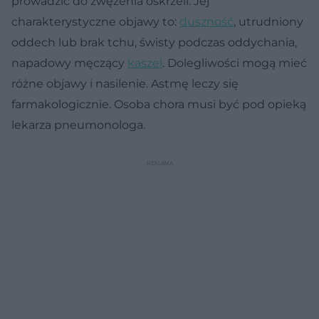
prowadzić do zwężenia oskrzeli. Jej
charakterystyczne objawy to:
duszność
, utrudniony
oddech lub brak tchu, świsty podczas oddychania,
napadowy męczący
kaszel
. Dolegliwości mogą mieć
różne objawy i nasilenie. Astmę leczy się
farmakologicznie. Osoba chora musi być pod opieką
lekarza pneumonologa.