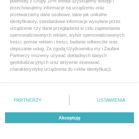
podmioty z Grupy ZPR Media uzyskujemy dostęp i
przechowujemy informacje na urządzeniu oraz
przetwarzamy dane osobowe, takie jak unikalne
identyfikatory, standardowe informacje wysyłane przez
urządzenie czy dane przeglądania w celu zapewniania
spersonalizowanych reklam, wybór spersonalizowanych
treści, pomiar reklam i treści, badanie odbiorców oraz
TEKST SPONSOROWANY
ulepszanie usług. Za zgodą Użytkownika my i Zaufani
PRIME 18: Tańcula, Murański,
Partnerzy możemy używać dokładnych danych
geolokalizacyjnych oraz aktywnie skanować
Schreiber i Wach na jednej gali!
charakterystykę urządzenia do celów identyfikacji.
Ponieważ cenimy Twoją prywatność, prosimy o zgodę na
korzystanie z tych technologii poprzez kliknięcie
„Akceptuję”. Zgoda jest dobrowolna i zawsze możesz ją
zmienić/wycofać klikając przycisk ustawień prywatności
PARTNERZY
USTAWIENIA
znajdujący się w lewym dolnym rogu strony
. Niektóre
rodzaje przetwarzania danych nie wymagają zgody
Akceptuję
użytkownika, ale masz prawo sprzeciwić się takiemu
przetwarzaniu. Preferencje będą miały zastosowanie tylko
na tej witrynie.