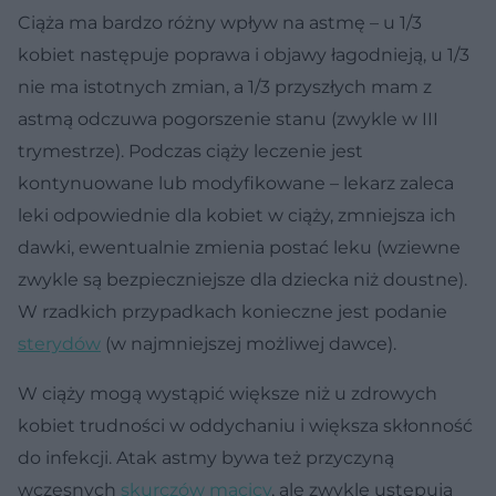
Ciąża ma bardzo różny wpływ na astmę – u 1/3
kobiet następuje poprawa i objawy łagodnieją, u 1/3
nie ma istotnych zmian, a 1/3 przyszłych mam z
astmą odczuwa pogorszenie stanu (zwykle w III
trymestrze). Podczas ciąży leczenie jest
kontynuowane lub modyfikowane – lekarz zaleca
leki odpowiednie dla kobiet w ciąży, zmniejsza ich
dawki, ewentualnie zmienia postać leku (wziewne
zwykle są bezpieczniejsze dla dziecka niż doustne).
W rzadkich przypadkach konieczne jest podanie
sterydów
(w najmniejszej możliwej dawce).
W ciąży mogą wystąpić większe niż u zdrowych
kobiet trudności w oddychaniu i większa skłonność
do infekcji. Atak astmy bywa też przyczyną
wczesnych
skurczów macicy
, ale zwykle ustępują