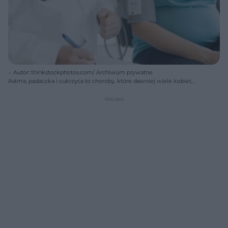
Autor: thinkstockphotos.com/ Archiwum prywatne
Astma, padaczka i cukrzyca to choroby, które dawniej wiele kobiet
pozbawiały szans na zajście w ciążę i urodzenie dziecka.