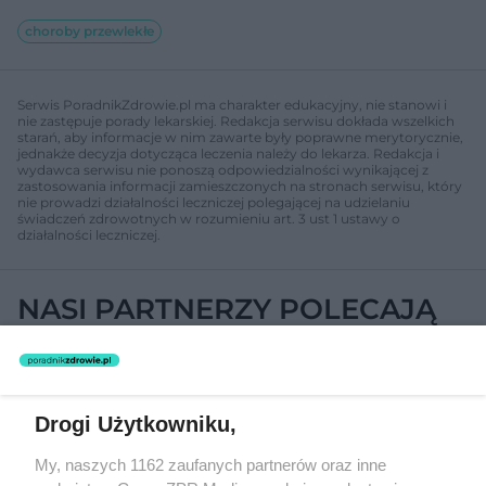
choroby przewlekłe
Serwis PoradnikZdrowie.pl ma charakter edukacyjny, nie stanowi i
nie zastępuje porady lekarskiej. Redakcja serwisu dokłada wszelkich
starań, aby informacje w nim zawarte były poprawne merytorycznie,
jednakże decyzja dotycząca leczenia należy do lekarza. Redakcja i
wydawca serwisu nie ponoszą odpowiedzialności wynikającej z
zastosowania informacji zamieszczonych na stronach serwisu, który
nie prowadzi działalności leczniczej polegającej na udzielaniu
świadczeń zdrowotnych w rozumieniu art. 3 ust 1 ustawy o
działalności leczniczej.
NASI PARTNERZY POLECAJĄ
27
Drogi Użytkowniku,
My, naszych 1162 zaufanych partnerów oraz inne