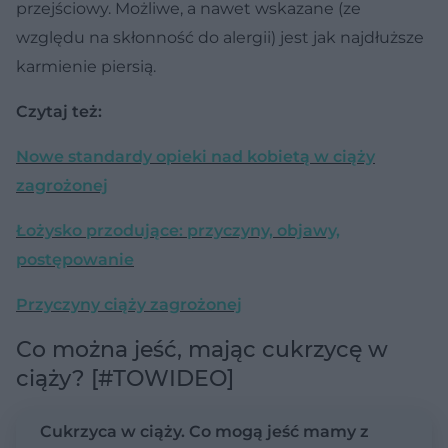
przejściowy. Możliwe, a nawet wskazane (ze
względu na skłonność do alergii) jest jak najdłuższe
karmienie piersią.
Czytaj też:
Nowe standardy opieki nad kobietą w ciąży
zagrożonej
Łożysko przodujące: przyczyny, objawy,
postępowanie
Przyczyny ciąży zagrożonej
Co można jeść, mając cukrzycę w
ciąży? [#TOWIDEO]
Cukrzyca w ciąży. Co mogą jeść mamy z