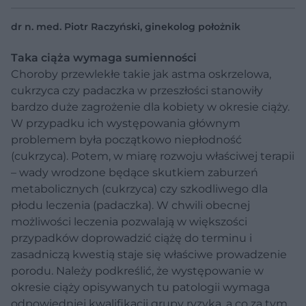
dr n. med. Piotr Raczyński, ginekolog położnik
Taka ciąża wymaga sumienności
Choroby przewlekłe takie jak astma oskrzelowa,
cukrzyca czy padaczka w przeszłości stanowiły
bardzo duże zagrożenie dla kobiety w okresie ciąży.
W przypadku ich występowania głównym
problemem była początkowo niepłodność
(cukrzyca). Potem, w miarę rozwoju właściwej terapii
– wady wrodzone będące skutkiem zaburzeń
metabolicznych (cukrzyca) czy szkodliwego dla
płodu leczenia (padaczka). W chwili obecnej
możliwości leczenia pozwalają w większości
przypadków doprowadzić ciążę do terminu i
zasadniczą kwestią staje się właściwe prowadzenie
porodu. Należy podkreślić, że występowanie w
okresie ciąży opisywanych tu patologii wymaga
odpowiedniej kwalifikacji grupy ryzyka, a co za tym