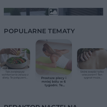
POPULARNE TEMATY
Tak zwiększysz
Skóra swędzi tylko
wchłanianie żelaza z
wieczorem? Ten
diety. Te połączenia
sygnał może
Prostsze plecy i
produktów
wskazywać na
mniej bólu w 6
pomagają przy
chorobę, która długo
tygodni. Te
anemii
nie daje objawów
ćwiczenia
pomagają
zmniejszyć wdowi
garb