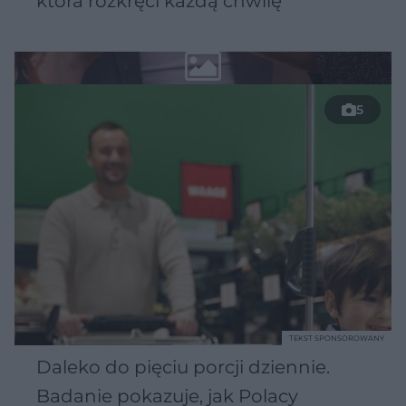
która rozkręci każdą chwilę
5
TEKST SPONSOROWANY
Daleko do pięciu porcji dziennie.
Badanie pokazuje, jak Polacy