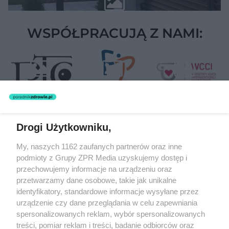
WSPÓŁPRACUJĄ Z NAMI:
Drogi Użytkowniku,
Żaden utwór zamieszczony w serwisie nie może być powielany i
My, naszych 1162 zaufanych partnerów oraz inne
rozpowszechniany lub dalej rozpowszechniany w jakikolwiek sposób
podmioty z Grupy ZPR Media uzyskujemy dostęp i
(w tym także elektroniczny lub mechaniczny) na jakimkolwiek polu
eksploatacji w jakiejkolwiek formie, włącznie z umieszczaniem w
przechowujemy informacje na urządzeniu oraz
Internecie bez pisemnej zgody właściciela praw. Jakiekolwiek użycie
przetwarzamy dane osobowe, takie jak unikalne
lub wykorzystanie utworów w całości lub w części z naruszeniem
identyfikatory, standardowe informacje wysyłane przez
prawa, tzn. bez właściwej zgody, jest zabronione pod groźbą kary i
może być ścigane prawnie.
urządzenie czy dane przeglądania w celu zapewniania
spersonalizowanych reklam, wybór spersonalizowanych
treści, pomiar reklam i treści, badanie odbiorców oraz