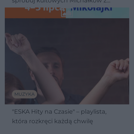
spróbuj kultowych Michałków z
Wawelu
MUZYKA
"ESKA Hity na Czasie" – playlista,
która rozkręci każdą chwilę