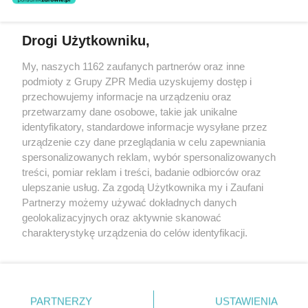
Drogi Użytkowniku,
Żaden utwór zamieszczony w serwisie nie może być powielany i
My, naszych 1162 zaufanych partnerów oraz inne
rozpowszechniany lub dalej rozpowszechniany w jakikolwiek sposób
podmioty z Grupy ZPR Media uzyskujemy dostęp i
(w tym także elektroniczny lub mechaniczny) na jakimkolwiek polu
eksploatacji w jakiejkolwiek formie, włącznie z umieszczaniem w
przechowujemy informacje na urządzeniu oraz
Internecie bez pisemnej zgody właściciela praw. Jakiekolwiek użycie
przetwarzamy dane osobowe, takie jak unikalne
lub wykorzystanie utworów w całości lub w części z naruszeniem
identyfikatory, standardowe informacje wysyłane przez
prawa, tzn. bez właściwej zgody, jest zabronione pod groźbą kary i
może być ścigane prawnie.
urządzenie czy dane przeglądania w celu zapewniania
spersonalizowanych reklam, wybór spersonalizowanych
treści, pomiar reklam i treści, badanie odbiorców oraz
ulepszanie usług. Za zgodą Użytkownika my i Zaufani
Partnerzy możemy używać dokładnych danych
geolokalizacyjnych oraz aktywnie skanować
charakterystykę urządzenia do celów identyfikacji.
O nas
Ponieważ cenimy Twoją prywatność, prosimy o zgodę na
korzystanie z tych technologii poprzez kliknięcie
Informacje prawne
„Akceptuję”. Zgoda jest dobrowolna i zawsze możesz ją
zmienić/wycofać klikając przycisk ustawień prywatności
Nasze serwisy
PARTNERZY
USTAWIENIA