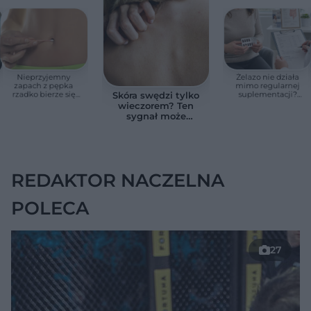
Nieprzyjemny
Żelazo nie działa
zapach z pępka
mimo regularnej
rzadko bierze się
suplementacji?
Skóra swędzi tylko
znikąd. Jeden objaw
Przyczyna może
wieczorem? Ten
zmienia wszystko
ukrywać się w
sygnał może
jelitach
wskazywać na
chorobę, która długo
nie daje objawów
REDAKTOR NACZELNA
POLECA
27