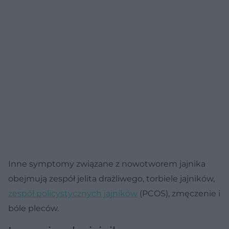
Inne symptomy związane z nowotworem jajnika
obejmują zespół jelita drażliwego, torbiele jajników,
zespół policystycznych jajników
(PCOS), zmęczenie i
bóle pleców.