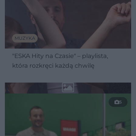
MUZYKA
"ESKA Hity na Czasie" – playlista,
która rozkręci każdą chwilę
5