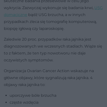
skuteczne badania przesiewowe w celu jego
wykrycia. Zazwyczaj wykonuje się badania krwi,
USG
domaciczne
bądź USG brzucha, a w innych
przypadkach zleca się tomografię komputerową,
biopsję igłową czy laparoskopię.
Zaledwie 20 proc. przypadków raka jajnika jest
diagnozowanych we wczesnych stadiach. Wiąże się
to z faktem, że ten typ nowotworu nie daje
oczywistych symptomów.
Organizacja Ovarian Cancer Action wskazuje na
główne objawy, które sygnalizują raka jajnika. 4
objawy raka jajnika to:
uporczywe bóle brzucha
częste wzdęcia