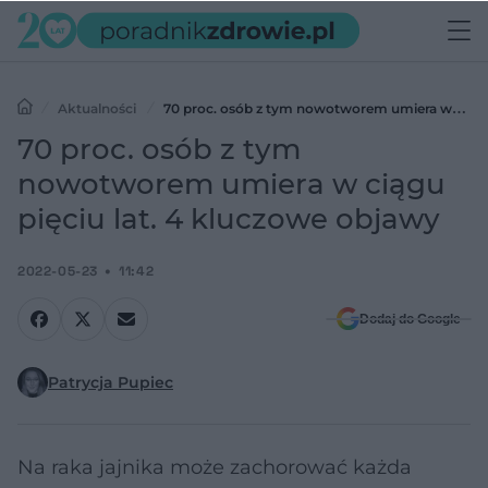
Aktualności
70 proc. osób z tym nowotworem umiera w
ciągu pięciu lat. 4 kluczowe objawy
70 proc. osób z tym
nowotworem umiera w ciągu
pięciu lat. 4 kluczowe objawy
2022-05-23
11:42
Dodaj do Google
Patrycja Pupiec
Na raka jajnika może zachorować każda