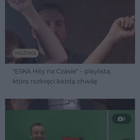
MUZYKA
"ESKA Hity na Czasie" – playlista,
która rozkręci każdą chwilę
5