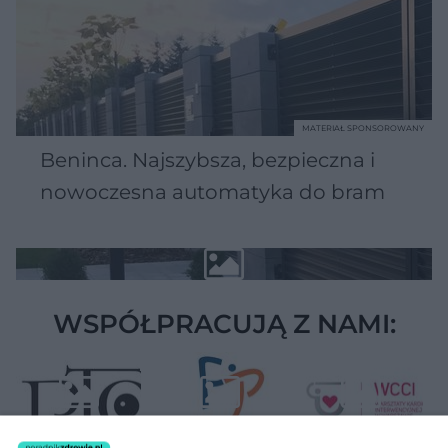
MATERIAŁ SPONSOROWANY
Beninca. Najszybsza, bezpieczna i
nowoczesna automatyka do bram
WSPÓŁPRACUJĄ Z NAMI: