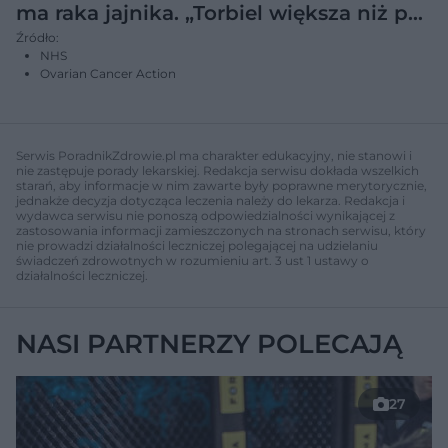
ma raka jajnika. „Torbiel większa niż p…
Źródło:
NHS
Ovarian Cancer Action
Serwis PoradnikZdrowie.pl ma charakter edukacyjny, nie stanowi i
nie zastępuje porady lekarskiej. Redakcja serwisu dokłada wszelkich
starań, aby informacje w nim zawarte były poprawne merytorycznie,
jednakże decyzja dotycząca leczenia należy do lekarza. Redakcja i
wydawca serwisu nie ponoszą odpowiedzialności wynikającej z
zastosowania informacji zamieszczonych na stronach serwisu, który
nie prowadzi działalności leczniczej polegającej na udzielaniu
świadczeń zdrowotnych w rozumieniu art. 3 ust 1 ustawy o
działalności leczniczej.
NASI PARTNERZY POLECAJĄ
27