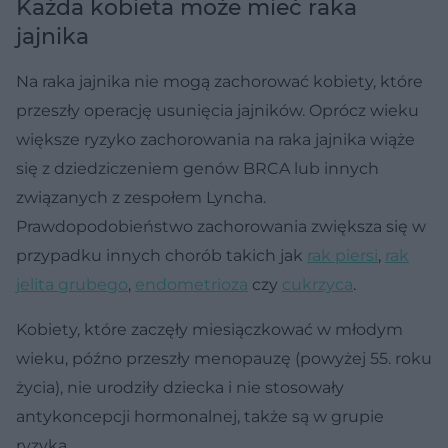
Każda kobieta może mieć raka
jajnika
Na raka jajnika nie mogą zachorować kobiety, które
przeszły operację usunięcia jajników. Oprócz wieku
większe ryzyko zachorowania na raka jajnika wiąże
się z dziedziczeniem genów BRCA lub innych
związanych z zespołem Lyncha.
Prawdopodobieństwo zachorowania zwiększa się w
przypadku innych chorób takich jak
rak piersi
,
rak
jelita grubego
,
endometrioza
czy
cukrzyca
.
Kobiety, które zaczęły miesiączkować w młodym
wieku, późno przeszły menopauzę (powyżej 55. roku
życia), nie urodziły dziecka i nie stosowały
antykoncepcji hormonalnej, także są w grupie
ryzyka.