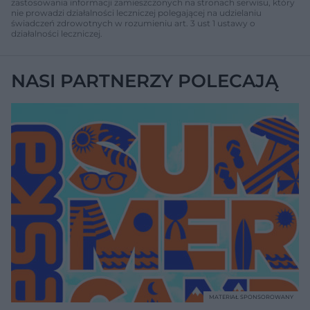
zastosowania informacji zamieszczonych na stronach serwisu, który
nie prowadzi działalności leczniczej polegającej na udzielaniu
świadczeń zdrowotnych w rozumieniu art. 3 ust 1 ustawy o
Na Hashimoto nie ma jednej definicji. Jak rozpoznać tę chorobę?
41:22
działalności leczniczej.
Kobiecy zawał uderza w święta? Nie lekceważmy bólu i zmęczenia
53:29
NASI PARTNERZY POLECAJĄ
Lecznicza marihuana pomaga tysiącom chorym. "To nie jest żadna alternatywna medycyna" | GADAJ ZDRÓW
1:03:29
Wykrycie raka nie oznacza bezrobocia. "Praca ma działanie terapeutyczne. Zakotwicza w życiu" | GADAJ ZDRÓW
23:20
Na otyłość choruje już 8 milionów Polaków. "Nie chodzi o kilogramy, chodzi o uratowanie życia" | GADAJ ZDRÓW
37:07
"Kolana, biodra i kręgosłup bolały przez pół życia". Ewie pomogła operacja wydłużania nóg | GADAJ ZDRÓW
32:51
Osteotomia kolana. Na czym polega i jak pomaga pacjentom?
34:18
MATERIAŁ SPONSOROWANY