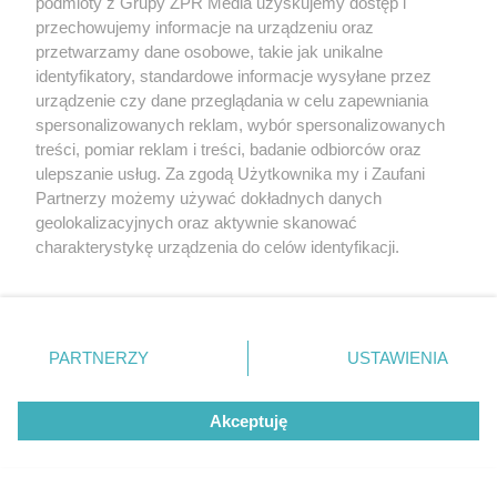
podmioty z Grupy ZPR Media uzyskujemy dostęp i
przechowujemy informacje na urządzeniu oraz
przetwarzamy dane osobowe, takie jak unikalne
identyfikatory, standardowe informacje wysyłane przez
urządzenie czy dane przeglądania w celu zapewniania
5
spersonalizowanych reklam, wybór spersonalizowanych
treści, pomiar reklam i treści, badanie odbiorców oraz
ulepszanie usług. Za zgodą Użytkownika my i Zaufani
Partnerzy możemy używać dokładnych danych
geolokalizacyjnych oraz aktywnie skanować
charakterystykę urządzenia do celów identyfikacji.
Ponieważ cenimy Twoją prywatność, prosimy o zgodę na
korzystanie z tych technologii poprzez kliknięcie
„Akceptuję”. Zgoda jest dobrowolna i zawsze możesz ją
zmienić/wycofać klikając przycisk ustawień prywatności
PARTNERZY
USTAWIENIA
znajdujący się w lewym dolnym rogu strony
. Niektóre
rodzaje przetwarzania danych nie wymagają zgody
TEKST SPONSOROWANY
Akceptuję
użytkownika, ale masz prawo sprzeciwić się takiemu
Daleko do pięciu porcji dziennie.
przetwarzaniu. Preferencje będą miały zastosowanie tylko
Badanie pokazuje, jak Polacy
na tej witrynie.