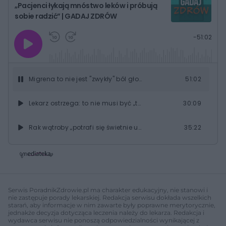
„Pacjenci łykają mnóstwo leków i próbują
sobie radzić” | GADAJ ZDRÓW
G
P
P
P
-
51:02
r
r
r
o
a
z
z
j
z
e
e
w
w
o
i
i
s
ń
ń
Migrena to nie jest "zwykły" ból głowy. „Pacjenci łykają mnóstwo leków i próbują sobie radzić” | GADAJ ZDRÓW
51:02
t
1
1
0
0
a
s
s
ł
Lekarz ostrzega: to nie musi być „tylko” cukrzyca. Rak trzustki atakuje po cichu
30:09
d
d
y
o
o
c
t
p
u
r
Rak wątroby „potrafi się świetnie ukrywać”. Chirurg ostrzega: Objawy pojawiają się bardzo późno
35:22
z
ł
z
a
u
o
s
d
Ela schudła kilkadziesiąt kilogramów. "Te wszystkie modne diety do niczego nie prowadzą"
53:45
u
Â
"W ciągu kilku tygodni schudłam 7kg". Magda od 6 lat choruje na celiakię
30:58
Serwis PoradnikZdrowie.pl ma charakter edukacyjny, nie stanowi i
nie zastępuje porady lekarskiej. Redakcja serwisu dokłada wszelkich
„Wziąłem krzyż ze ściany, zacząłem płakać jak bóbr”. Mariusz jest niepijącym alkoholikiem
47:40
starań, aby informacje w nim zawarte były poprawne merytorycznie,
jednakże decyzja dotycząca leczenia należy do lekarza. Redakcja i
wydawca serwisu nie ponoszą odpowiedzialności wynikającej z
"Zaczęło się od bólu ręki." Ewa miała 15 lat, kiedy zachorowała na mięsaka kości ramiennej
45:58