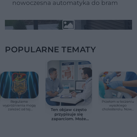
nowoczesna automatyka do bram
POPULARNE TEMATY
Regularne
Przełom w leczeniu
wypróżnienia mogą
wysokiego
zależeć od tej
cholesterolu. Nowa
Ten objaw często
witaminy. Odkrycie
terapia zmniejszyła
przypisuje się
zaskoczyło
LDL o ponad połowę
zaparciom. Może
naukowców
jednak wskazywać
na chorobę jelita