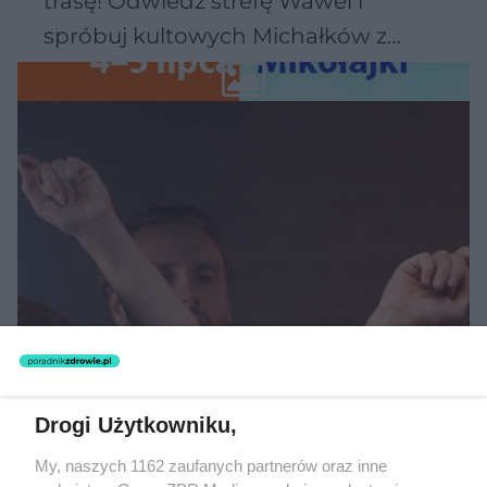
trasę! Odwiedź strefę Wawel i
spróbuj kultowych Michałków z
Wawelu
MUZYKA
Drogi Użytkowniku,
"ESKA Hity na Czasie" – playlista,
My, naszych 1162 zaufanych partnerów oraz inne
która rozkręci każdą chwilę