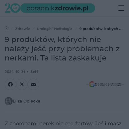
Zdrowie
Urologia i Nefrologia
9 produktów, których nie
należy jeść przy problemach z nerkami. Ta lista zaskakuje
9 produktów, których nie
należy jeść przy problemach z
nerkami. Ta lista zaskakuje
2024-10-31
8:41
Dodaj do Google
Eliza Dolecka
Z chorobami nerek nie ma żartów. Jeśli masz