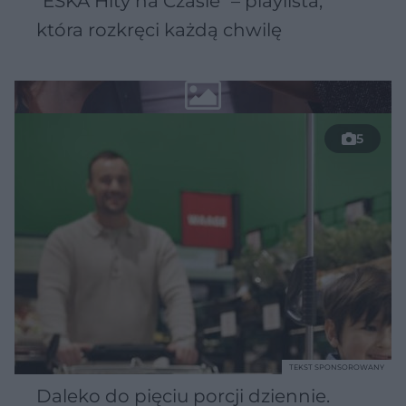
"ESKA Hity na Czasie" – playlista,
która rozkręci każdą chwilę
5
TEKST SPONSOROWANY
Daleko do pięciu porcji dziennie.