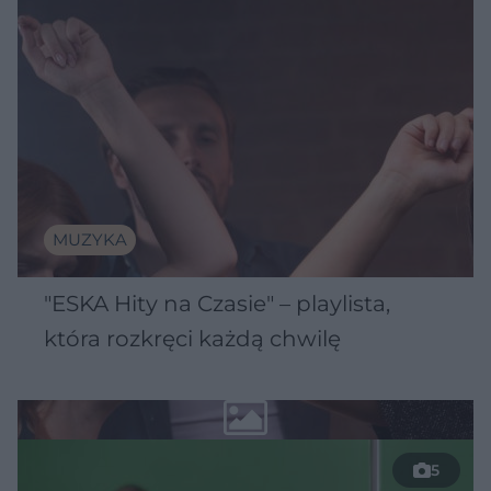
MUZYKA
"ESKA Hity na Czasie" – playlista,
która rozkręci każdą chwilę
5