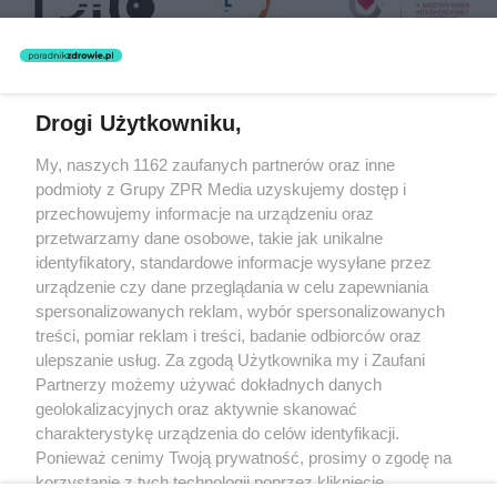
Drogi Użytkowniku,
Żaden utwór zamieszczony w serwisie nie może być powielany i
My, naszych 1162 zaufanych partnerów oraz inne
rozpowszechniany lub dalej rozpowszechniany w jakikolwiek sposób
(w tym także elektroniczny lub mechaniczny) na jakimkolwiek polu
podmioty z Grupy ZPR Media uzyskujemy dostęp i
eksploatacji w jakiejkolwiek formie, włącznie z umieszczaniem w
przechowujemy informacje na urządzeniu oraz
Internecie bez pisemnej zgody właściciela praw. Jakiekolwiek użycie
przetwarzamy dane osobowe, takie jak unikalne
lub wykorzystanie utworów w całości lub w części z naruszeniem
prawa, tzn. bez właściwej zgody, jest zabronione pod groźbą kary i
identyfikatory, standardowe informacje wysyłane przez
może być ścigane prawnie.
urządzenie czy dane przeglądania w celu zapewniania
spersonalizowanych reklam, wybór spersonalizowanych
treści, pomiar reklam i treści, badanie odbiorców oraz
ulepszanie usług. Za zgodą Użytkownika my i Zaufani
Partnerzy możemy używać dokładnych danych
geolokalizacyjnych oraz aktywnie skanować
charakterystykę urządzenia do celów identyfikacji.
O nas
Ponieważ cenimy Twoją prywatność, prosimy o zgodę na
korzystanie z tych technologii poprzez kliknięcie
Informacje prawne