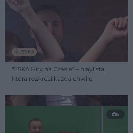
MUZYKA
"ESKA Hity na Czasie" – playlista,
która rozkręci każdą chwilę
5