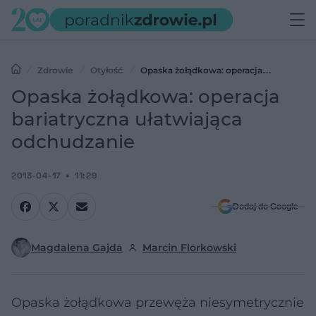
Zdrowie
Otyłość
Opaska żołądkowa: operacja
bariatryczna ułatwiająca odchudzanie
Opaska żołądkowa: operacja
bariatryczna ułatwiająca
odchudzanie
2013-04-17
11:29
Dodaj do Google
Magdalena Gajda
Marcin Florkowski
Opaska żołądkowa przewęża niesymetrycznie