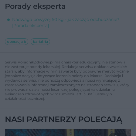
Porady eksperta
Nadwaga powyżej 50 kg - jak zacząć odchudzanie?
[Porada eksperta]
operacja b
bariatria
Serwis PoradnikZdrowie.pl ma charakter edukacyjny, nie stanowi i
nie zastępuje porady lekarskiej. Redakcja serwisu dokłada wszelkich
starań, aby informacje w nim zawarte były poprawne merytorycznie,
jednakże decyzja dotycząca leczenia należy do lekarza. Redakcja i
wydawca serwisu nie ponoszą odpowiedzialności wynikającej z
zastosowania informacji zamieszczonych na stronach serwisu, który
nie prowadzi działalności leczniczej polegającej na udzielaniu
świadczeń zdrowotnych w rozumieniu art. 3 ust 1 ustawy o
działalności leczniczej.
NASI PARTNERZY POLECAJĄ