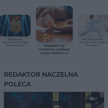
Regularne
Ból dolnej części
wypróżnienia mogą
pleców może ustąpić
zależeć od tej
bez leków.
Niedobór tej
witaminy. Odkrycie
Naukowcy sprawdzili
witaminy zwiększa
zaskoczyło
prostą metodę
ryzyko pobytu w
naukowców
szpitalu. Badanie
objęło 36 tys. osób
REDAKTOR NACZELNA
POLECA
27