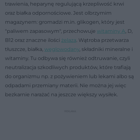
trawienia, heparynę regulującą krzepliwość krwi
oraz białka odpornościowe. Jest olbrzymim
magazynem: gromadzi m.in. glikogen, który jest
"paliwem zapasowym", przechowuje
witaminy A
, D,
B12 oraz znaczne ilości
żelaza
. Wątroba przetwarza
tłuszcze, białka,
węglowodany
, składniki mineralne i
witaminy. Tu odbywa się również odtruwanie, czyli
neutralizacja szkodliwych produktów, które trafiają
do organizmu np. z pożywieniem lub lekami albo są
odpadami przemiany materii. Nie można jej więc
bezkarnie narażać na jeszcze większy wysiłek.