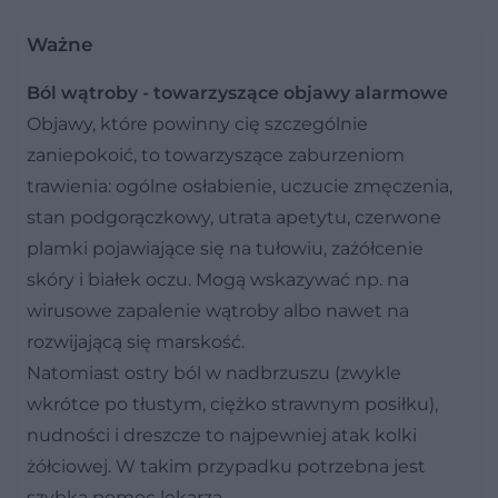
Ważne
Ból wątroby - towarzyszące objawy alarmowe
Objawy, które powinny cię szczególnie
zaniepokoić, to towarzyszące zaburzeniom
trawienia: ogólne osłabienie, uczucie zmęczenia,
stan podgorączkowy, utrata apetytu, czerwone
plamki pojawiające się na tułowiu, zażółcenie
skóry i białek oczu. Mogą wskazywać np. na
wirusowe zapalenie wątroby albo nawet na
rozwijającą się marskość.
Natomiast ostry ból w nadbrzuszu (zwykle
wkrótce po tłustym, ciężko strawnym posiłku),
nudności i dreszcze to najpewniej atak kolki
żółciowej. W takim przypadku potrzebna jest
szybka pomoc lekarza.