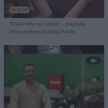
MUZYKA
"ESKA Hity na Czasie" – playlista,
która rozkręci każdą chwilę
5