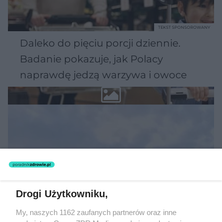
TEKST SPONSOROWANY
Daleko do pięciu porcji dziennie.
Badanie pokazuje, jak Polacy
naprawdę jedzą warzywa i owoce
Drogi Użytkowniku,
My, naszych 1162 zaufanych partnerów oraz inne