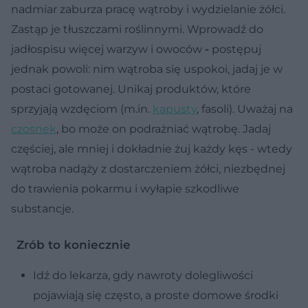
nadmiar zaburza pracę wątroby i wydzielanie żółci.
Zastąp je tłuszczami roślinnymi. Wprowadź do
jadłospisu więcej warzyw i owoców
-
postępuj
jednak powoli: nim wątroba się uspokoi, jadaj je w
postaci gotowanej. Unikaj produktów, które
sprzyjają wzdęciom (m.in.
kapusty
, fasoli). Uważaj na
czosnek
, bo może on podrażniać wątrobę. Jadaj
częściej, ale mniej i dokładnie żuj każdy kęs - wtedy
wątroba nadąży z dostarczeniem żółci, niezbędnej
do trawienia pokarmu i wyłapie szkodliwe
substancje.
Zrób to koniecznie
Idź do lekarza, gdy nawroty dolegliwości
pojawiają się często, a proste domowe środki