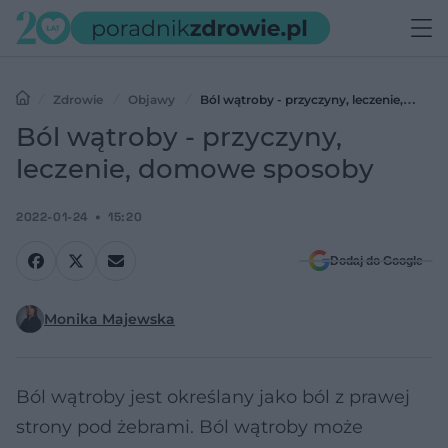
Zdrowie
Objawy
Ból wątroby - przyczyny, leczenie,
domowe sposoby
Ból wątroby - przyczyny,
leczenie, domowe sposoby
2022-01-24
15:20
Dodaj do Google
Monika Majewska
Ból wątroby jest określany jako ból z prawej
strony pod żebrami. Ból wątroby może