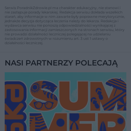
Serwis PoradnikZdrowie.pl ma charakter edukacyjny, nie stanowi i
nie zastępuje porady lekarskiej. Redakcja serwisu dokłada wszelkich
starań, aby informacje w nim zawarte były poprawne merytorycznie,
jednakże decyzja dotycząca leczenia należy do lekarza. Redakcja i
wydawca serwisu nie ponoszą odpowiedzialności wynikającej z
zastosowania informacji zamieszczonych na stronach serwisu, który
nie prowadzi działalności leczniczej polegającej na udzielaniu
świadczeń zdrowotnych w rozumieniu art. 3 ust 1 ustawy o
działalności leczniczej.
NASI PARTNERZY POLECAJĄ