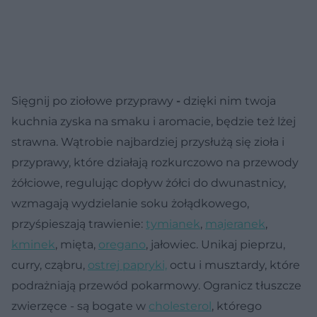
Sięgnij po ziołowe przyprawy
-
dzięki nim twoja
kuchnia zyska na smaku i aromacie, będzie też lżej
strawna. Wątrobie najbardziej przysłużą się zioła i
przyprawy, które działają rozkurczowo na przewody
żółciowe, regulując dopływ żółci do dwunastnicy,
wzmagają wydzielanie soku żołądkowego,
przyśpieszają trawienie:
tymianek
,
majeranek
,
kminek
, mięta,
oregano
, jałowiec. Unikaj pieprzu,
curry, cząbru,
ostrej papryki,
octu i musztardy, które
podrażniają przewód pokarmowy. Ogranicz tłuszcze
zwierzęce
- są bogate w
cholesterol
, którego