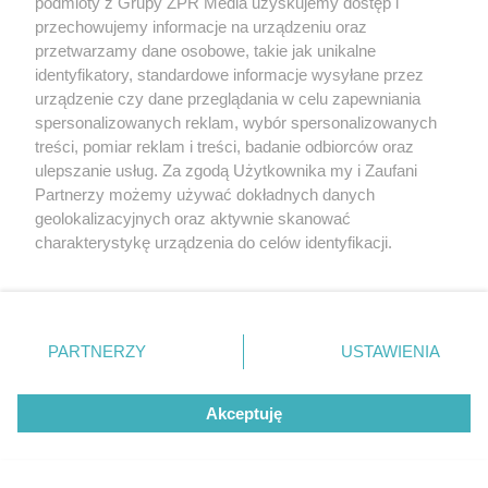
podmioty z Grupy ZPR Media uzyskujemy dostęp i
przechowujemy informacje na urządzeniu oraz
przetwarzamy dane osobowe, takie jak unikalne
MATERIAŁ SPONSOROWANY
identyfikatory, standardowe informacje wysyłane przez
Beninca. Najszybsza, bezpieczna i
urządzenie czy dane przeglądania w celu zapewniania
nowoczesna automatyka do bram
spersonalizowanych reklam, wybór spersonalizowanych
treści, pomiar reklam i treści, badanie odbiorców oraz
ulepszanie usług. Za zgodą Użytkownika my i Zaufani
Partnerzy możemy używać dokładnych danych
geolokalizacyjnych oraz aktywnie skanować
charakterystykę urządzenia do celów identyfikacji.
Ponieważ cenimy Twoją prywatność, prosimy o zgodę na
POPULARNE TEMATY
korzystanie z tych technologii poprzez kliknięcie
„Akceptuję”. Zgoda jest dobrowolna i zawsze możesz ją
zmienić/wycofać klikając przycisk ustawień prywatności
PARTNERZY
USTAWIENIA
znajdujący się w lewym dolnym rogu strony
. Niektóre
rodzaje przetwarzania danych nie wymagają zgody
Akceptuję
użytkownika, ale masz prawo sprzeciwić się takiemu
przetwarzaniu. Preferencje będą miały zastosowanie tylko
na tej witrynie.
Ten sygnał z jelit
Swędzi cię skóra, ale
może mieć
nie masz wysypki? To