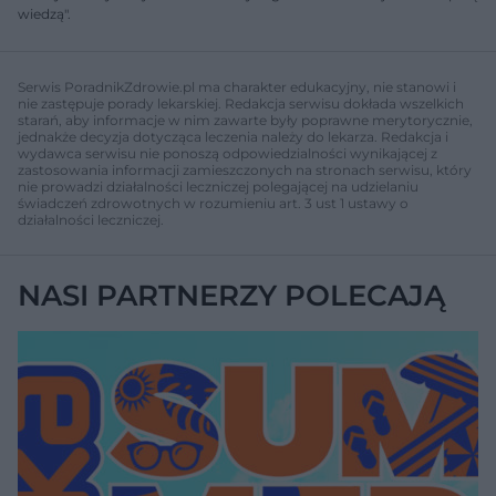
wiedzą".
Serwis PoradnikZdrowie.pl ma charakter edukacyjny, nie stanowi i
nie zastępuje porady lekarskiej. Redakcja serwisu dokłada wszelkich
starań, aby informacje w nim zawarte były poprawne merytorycznie,
jednakże decyzja dotycząca leczenia należy do lekarza. Redakcja i
wydawca serwisu nie ponoszą odpowiedzialności wynikającej z
zastosowania informacji zamieszczonych na stronach serwisu, który
nie prowadzi działalności leczniczej polegającej na udzielaniu
świadczeń zdrowotnych w rozumieniu art. 3 ust 1 ustawy o
działalności leczniczej.
NASI PARTNERZY POLECAJĄ