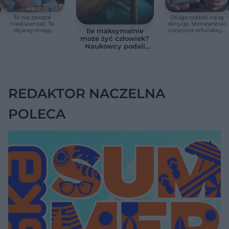
To nie zawsze
Długo czekali na tę
niestrawność. Te
decyzję. Ministerstwo
objawy mogą
rozszerza refundację
Ile maksymalnie
wskazywać na raka
pomp insulinowych
może żyć człowiek?
trzustki
Naukowcy podali
zaskakującą liczbę
REDAKTOR NACZELNA
POLECA