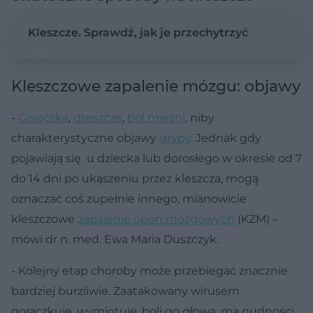
Kleszcze. Sprawdź, jak je przechytrzyć
Kleszczowe zapalenie mózgu: objawy
-
Gorączka
,
dreszcze
,
ból mięśni
, niby
charakterystyczne objawy
grypy
. Jednak gdy
pojawiają się u dziecka lub dorosłego w okresie od 7
do 14 dni po ukąszeniu przez kleszcza, mogą
oznaczać coś zupełnie innego, mianowicie
kleszczowe
zapalenie opon mózgowych
(KZM) –
mówi dr n. med. Ewa Maria Duszczyk.
- Kolejny etap choroby może przebiegać znacznie
bardziej burzliwie. Zaatakowany wirusem
gorączkuje, wymiotuje, boli go głowa, ma nudności,