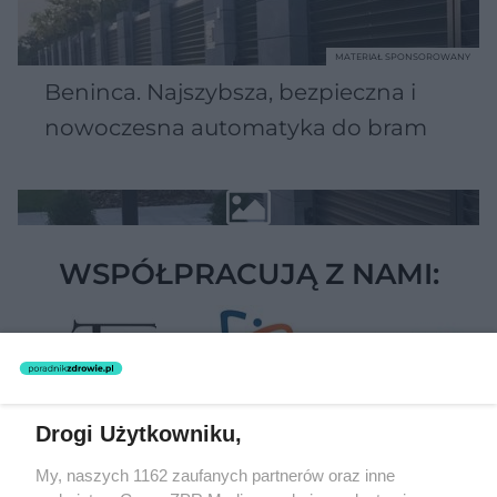
MATERIAŁ SPONSOROWANY
Beninca. Najszybsza, bezpieczna i
nowoczesna automatyka do bram
WSPÓŁPRACUJĄ Z NAMI:
Drogi Użytkowniku,
My, naszych 1162 zaufanych partnerów oraz inne