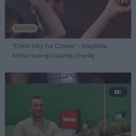
MUZYKA
"ESKA Hity na Czasie" – playlista,
która rozkręci każdą chwilę
5