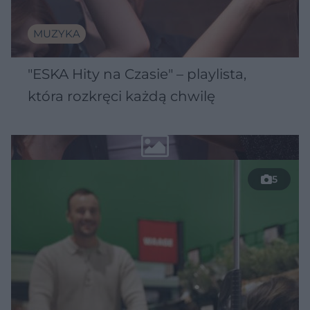
MUZYKA
"ESKA Hity na Czasie" – playlista,
która rozkręci każdą chwilę
5