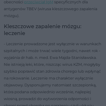
obecności
przeciwciał IgM
specyficznych dla
antygenów TBEV (wirusa kleszczowego zapalenia
mózgu).
Kleszczowe zapalenie mózgu:
leczenie
- Leczenie prowadzone jest wyłącznie w warunkach
szpitalnych i może trwać wiele tygodni, nawet rok -
wyjaśnia dr hab. n. med. Ewa Majda-Stanisławska.
Nie istnieją leki, które, niszcząc wirus KZM, mogłyby
szybko poprawić stan zdrowia chorego lub wpłynąć
na rokowanie. Leczenie ma charakter wyłącznie
objawowy. Dysponujemy natomiast szczepionką,
która podana odpowiednio wcześnie, najlepiej
wiosną, prowadzi do wytworzenia odporności i
chroni przed chorobą po narażeniu czyli ukłuciu