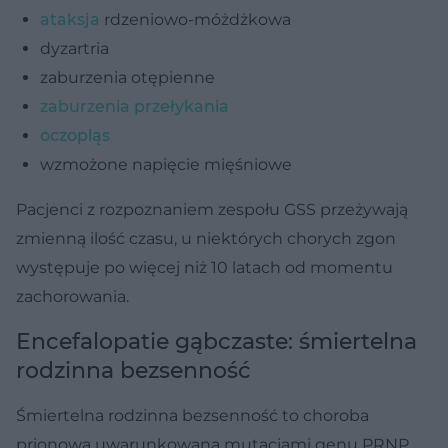
ataksja
rdzeniowo-móżdżkowa
dyzartria
zaburzenia otępienne
zaburzenia przełykania
oczopląs
wzmożone napięcie mięśniowe
Pacjenci z rozpoznaniem zespołu GSS przeżywają
zmienną ilość czasu, u niektórych chorych zgon
występuje po więcej niż 10 latach od momentu
zachorowania.
Encefalopatie gąbczaste: śmiertelna
rodzinna bezsenność
Śmiertelna rodzinna bezsenność to choroba
prionowa uwarunkowana mutacjami genu PRNP.