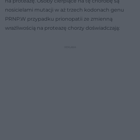
na proteazę. Osoby cierpiące na tę chorobę są
nosicielami mutacji w aż trzech kodonach genu
PRNP.W przypadku prionopatii ze zmienną
wrażliwością na proteazę chorzy doświadczają: