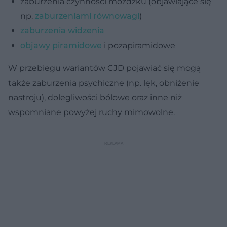
zaburzenia czynności móżdżku (objawiające się
np.
zaburzeniami równowagi
)
zaburzenia widzenia
objawy piramidowe
i pozapiramidowe
W przebiegu wariantów CJD pojawiać się mogą
także zaburzenia psychiczne (np. lęk, obniżenie
nastroju), dolegliwości bólowe oraz inne niż
wspomniane powyżej ruchy mimowolne.