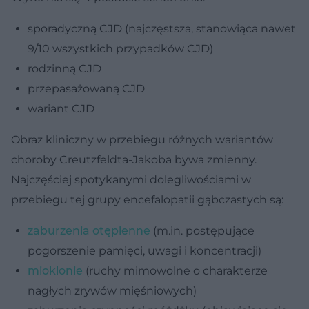
sporadyczną CJD (najczęstsza, stanowiąca nawet
9/10 wszystkich przypadków CJD)
rodzinną CJD
przepasażowaną CJD
wariant CJD
Obraz kliniczny w przebiegu różnych wariantów
choroby Creutzfeldta-Jakoba bywa zmienny.
Najczęściej spotykanymi dolegliwościami w
przebiegu tej grupy encefalopatii gąbczastych są:
zaburzenia otępienne
(m.in. postępujące
pogorszenie pamięci, uwagi i koncentracji)
mioklonie
(ruchy mimowolne o charakterze
nagłych zrywów mięśniowych)