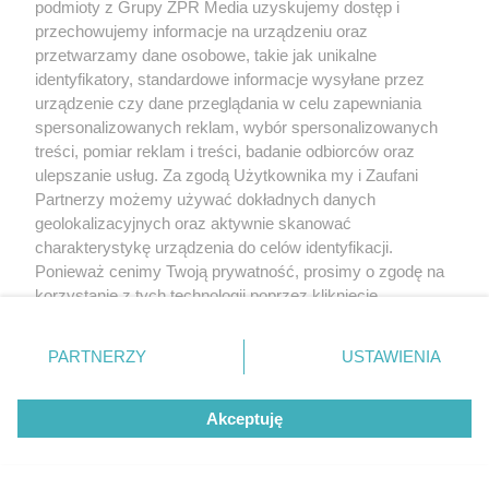
podmioty z Grupy ZPR Media uzyskujemy dostęp i
przechowujemy informacje na urządzeniu oraz
przetwarzamy dane osobowe, takie jak unikalne
MATERIAŁ SPONSOROWANY
identyfikatory, standardowe informacje wysyłane przez
ESKA Summer Camp 2026 rusza w
urządzenie czy dane przeglądania w celu zapewniania
trasę! Odwiedź strefę Wawel i
spersonalizowanych reklam, wybór spersonalizowanych
treści, pomiar reklam i treści, badanie odbiorców oraz
spróbuj kultowych Michałków z
ulepszanie usług. Za zgodą Użytkownika my i Zaufani
Wawelu
Partnerzy możemy używać dokładnych danych
geolokalizacyjnych oraz aktywnie skanować
charakterystykę urządzenia do celów identyfikacji.
Ponieważ cenimy Twoją prywatność, prosimy o zgodę na
korzystanie z tych technologii poprzez kliknięcie
„Akceptuję”. Zgoda jest dobrowolna i zawsze możesz ją
zmienić/wycofać klikając przycisk ustawień prywatności
PARTNERZY
USTAWIENIA
znajdujący się w lewym dolnym rogu strony
. Niektóre
rodzaje przetwarzania danych nie wymagają zgody
Akceptuję
użytkownika, ale masz prawo sprzeciwić się takiemu
przetwarzaniu. Preferencje będą miały zastosowanie tylko
na tej witrynie.