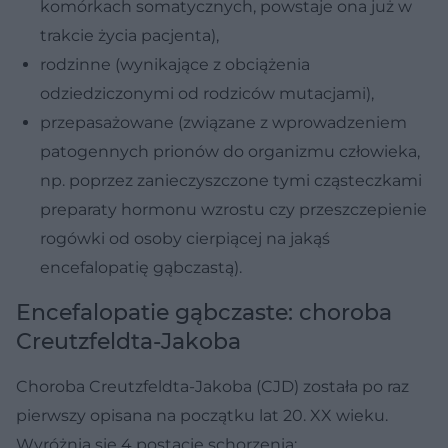
komórkach somatycznych, powstaje ona już w
trakcie życia pacjenta),
rodzinne (wynikające z obciążenia
odziedziczonymi od rodziców mutacjami),
przepasażowane (związane z wprowadzeniem
patogennych prionów do organizmu człowieka,
np. poprzez zanieczyszczone tymi cząsteczkami
preparaty hormonu wzrostu czy przeszczepienie
rogówki od osoby cierpiącej na jakąś
encefalopatię gąbczastą).
Encefalopatie gąbczaste: choroba
Creutzfeldta-Jakoba
Choroba Creutzfeldta-Jakoba (CJD) została po raz
pierwszy opisana na początku lat 20. XX wieku.
Wyróżnia się 4 postacie schorzenia: