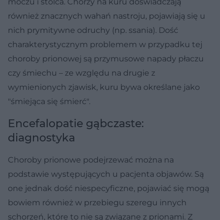
moczu i stolca. Chorzy na kuru doświadczają
również znacznych wahań nastroju, pojawiają się u
nich prymitywne odruchy (np. ssania). Dość
charakterystycznym problemem w przypadku tej
choroby prionowej są przymusowe napady płaczu
czy śmiechu – ze względu na drugie z
wymienionych zjawisk, kuru bywa określane jako
"śmiejąca się śmierć".
Encefalopatie gąbczaste:
diagnostyka
Choroby prionowe podejrzewać można na
podstawie występujących u pacjenta objawów. Są
one jednak dość niespecyficzne, pojawiać się mogą
bowiem również w przebiegu szeregu innych
schorzeń, które to nie są związane z prionami. Z