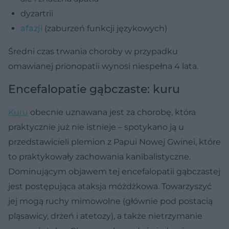
dyzartrii
afazji
(zaburzeń funkcji językowych)
Średni czas trwania choroby w przypadku
omawianej prionopatii wynosi niespełna 4 lata.
Encefalopatie gąbczaste: kuru
Kuru
obecnie uznawana jest za chorobę, która
praktycznie już nie istnieje – spotykano ją u
przedstawicieli plemion z Papui Nowej Gwinei, które
to praktykowały zachowania kanibalistyczne.
Dominującym objawem tej encefalopatii gąbczastej
jest postępująca ataksja móżdżkowa. Towarzyszyć
jej mogą ruchy mimowolne (głównie pod postacią
pląsawicy, drżeń i atetozy), a także nietrzymanie