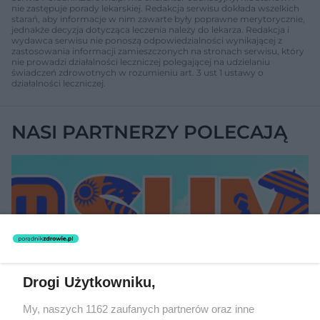
nie zastępuje porady lekarskiej. Redakcja serwisu dokłada wszelkich
starań, aby informacje w nim zawarte były poprawne merytorycznie,
jednakże decyzja dotycząca leczenia należy do lekarza. Redakcja i
wydawca serwisu nie ponoszą odpowiedzialności wynikającej z
zastosowania informacji zamieszczonych na stronach serwisu, który
nie prowadzi działalności leczniczej polegającej na udzielaniu
świadczeń zdrowotnych w rozumieniu art. 3 ust 1 ustawy o
działalności leczniczej.
NASI PARTNERZY POLECAJĄ
Drogi Użytkowniku,
My, naszych 1162 zaufanych partnerów oraz inne