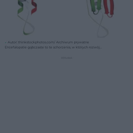
Autor: thinkstockphotos.com/ Archiwum prywatne
Encefalopatie gąbczaste to te schorzenia, w których rozwój
zaangażowane są patologiczne formy białek prionowych