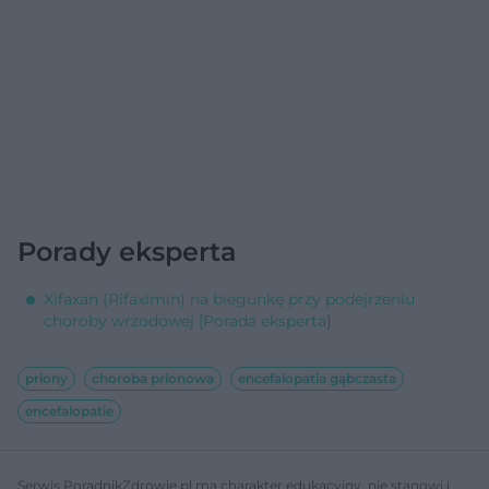
Porady eksperta
Xifaxan (Rifaximin) na biegunkę przy podejrzeniu
choroby wrzodowej [Porada eksperta]
priony
choroba prionowa
encefalopatia gąbczasta
encefalopatie
Serwis PoradnikZdrowie.pl ma charakter edukacyjny, nie stanowi i