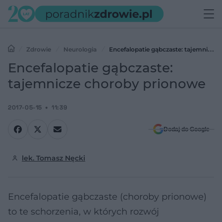
Zdrowie
Neurologia
Encefalopatie gąbczaste: tajemnicze
choroby prionowe
Encefalopatie gąbczaste:
tajemnicze choroby prionowe
2017-05-15
11:39
Dodaj do Google
lek. Tomasz Nęcki
Encefalopatie gąbczaste (choroby prionowe)
to te schorzenia, w których rozwój