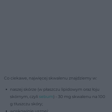
Co ciekawe, najwięcej skwalenu znajdziemy w:
naszej skórze (w płaszczu lipidowym oraz łoju
skórnym, czyli
sebum
) - 30 mg skwalenu na 100
g tłuszczu skóry;
woskowinie usznej;