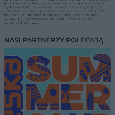
jednakże decyzja dotycząca leczenia należy do lekarza. Redakcja i
wydawca serwisu nie ponoszą odpowiedzialności wynikającej z
zastosowania informacji zamieszczonych na stronach serwisu, który
nie prowadzi działalności leczniczej polegającej na udzielaniu
świadczeń zdrowotnych w rozumieniu art. 3 ust 1 ustawy o
działalności leczniczej.
NASI PARTNERZY POLECAJĄ