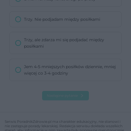
Trzy. Nie podjadam między posiłkami
Trzy, ale zdarza mi się podjadać między
posiłkami
Jem 4-5 mniejszych posiłków dziennie, mniej
więcej co 3-4 godziny
Następne pytanie
Serwis PoradnikZdrowie.pl ma charakter edukacyjny, nie stanowi i
nie zastępuje porady lekarskiej. Redakcja serwisu dokłada wszelkich
starań, aby informacje w nim zawarte były poprawne merytorycznie,