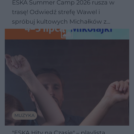
ESKA Summer Camp 2026 rusza w
trasę! Odwiedź strefę Wawel i
spróbuj kultowych Michałków z
Wawelu
MUZYKA
"ESKA Hity na Czasie" – playlista,