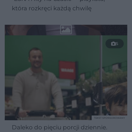
która rozkręci każdą chwilę
5
TEKST SPONSOROWANY
Daleko do pięciu porcji dziennie.