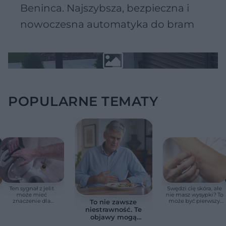
Beninca. Najszybsza, bezpieczna i
nowoczesna automatyka do bram
POPULARNE TEMATY
Ten sygnał z jelit
Swędzi cię skóra, ale
może mieć
nie masz wysypki? To
znaczenie dla
może być pierwszy
To nie zawsze
zdrowia. Naukowcy
cichy sygnał raka
niestrawność. Te
wskazali zdrowy
trzustki, zanim
objawy mogą
zakres
pojawią się inne
wskazywać na raka
objawy