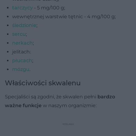
tarczycy
- 5 mg/100 g;
wewnętrznej warstwie tętnic - 4 mg/100 g;
śledzionie
;
sercu
;
nerkach
;
jelitach
;
płucach
;
mózgu
.
Właściwości skwalenu
Specjaliści są zgodni, że skwalen pełni
bardzo
ważne funkcje
w naszym organizmie: