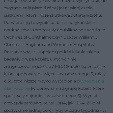
omega-3 w starszym wieku może przyczynić się do
zwyrodnienia plamki żółtej (centralnej części
siatkówki), która może skutkować utratą wzroku.
Potwierdzają to wyniki badań amerykańskich
naukowców, które zostały opublikowane w piśmie
"Archives of Ophthalmology". Doktor William G.
Christen z Brigham and Women's Hospital w
Bostonie wraz z zespołem poddał kilkuletniemu
badaniu grupę kobiet, u których nie
zdiagnozowano jeszcze AMD. Okazało się, że panie,
które spożywały najwięcej kwasów omega-3, miały
o 38 proc. niższe ryzyko wystąpienia
zwyrodnienia
plamki żółtej
(w porównaniu z grupą kobiet, które
spożywały najmniej kwasów omega-3). Wyniki
dotyczyły zarówno kwasu DHA, jak i EPA. Z kolei
spożywanie jednej porcji ryby w ciągu tygodnia - w