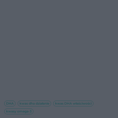
DHA
kwas dha działanie
kwas DHA właściwości
kwasy omega-3