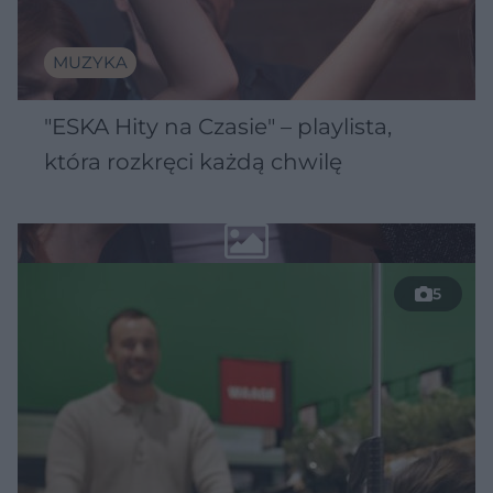
MUZYKA
"ESKA Hity na Czasie" – playlista,
która rozkręci każdą chwilę
5