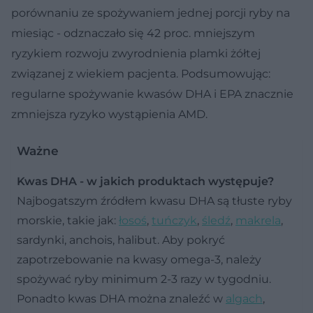
porównaniu ze spożywaniem jednej porcji ryby na
miesiąc - odznaczało się 42 proc. mniejszym
ryzykiem rozwoju zwyrodnienia plamki żółtej
związanej z wiekiem pacjenta. Podsumowując:
regularne spożywanie kwasów DHA i EPA znacznie
zmniejsza ryzyko wystąpienia AMD.
Ważne
Kwas DHA - w jakich produktach występuje?
Najbogatszym źródłem kwasu DHA są tłuste ryby
morskie, takie jak:
łosoś
,
tuńczyk
,
śledź
,
makrela
,
sardynki, anchois, halibut. Aby pokryć
zapotrzebowanie na kwasy omega-3, należy
spożywać ryby minimum 2-3 razy w tygodniu.
Ponadto kwas DHA można znaleźć w
algach
,