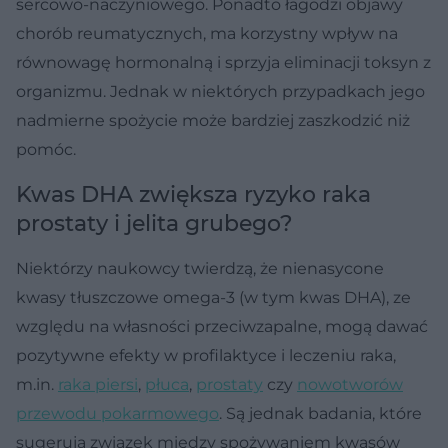
sercowo-naczyniowego. Ponadto łagodzi objawy
chorób reumatycznych, ma korzystny wpływ na
równowagę hormonalną i sprzyja eliminacji toksyn z
organizmu. Jednak w niektórych przypadkach jego
nadmierne spożycie może bardziej zaszkodzić niż
pomóc.
Kwas DHA zwiększa ryzyko raka
prostaty i jelita grubego?
Niektórzy naukowcy twierdzą, że nienasycone
kwasy tłuszczowe omega-3 (w tym kwas DHA), ze
względu na własności przeciwzapalne, mogą dawać
pozytywne efekty w profilaktyce i leczeniu raka,
m.in.
raka piersi
,
płuca
,
prostaty
czy
nowotworów
przewodu pokarmowego
. Są jednak badania, które
sugerują związek między spożywaniem kwasów