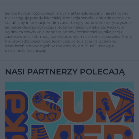
Serwis PoradnikZdrowie.pl ma charakter edukacyjny, nie stanowi i
nie zastępuje porady lekarskiej. Redakcja serwisu dokłada wszelkich
starań, aby informacje w nim zawarte były poprawne merytorycznie,
jednakże decyzja dotycząca leczenia należy do lekarza. Redakcja i
wydawca serwisu nie ponoszą odpowiedzialności wynikającej z
zastosowania informacji zamieszczonych na stronach serwisu, który
nie prowadzi działalności leczniczej polegającej na udzielaniu
świadczeń zdrowotnych w rozumieniu art. 3 ust 1 ustawy o
działalności leczniczej.
NASI PARTNERZY POLECAJĄ