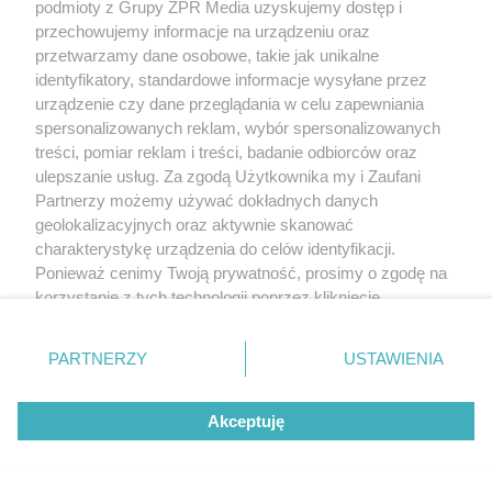
podmioty z Grupy ZPR Media uzyskujemy dostęp i
mniej bólu w 6
częstotliwość
tygodni. Te ćwiczenia
wypróżnień może
Zdrowie jamy
przechowujemy informacje na urządzeniu oraz
pomagają
mieć znaczenie dla
ustnej nie jedzie na
przetwarzamy dane osobowe, takie jak unikalne
zmniejszyć wdowi
całego organizmu
urlop. Dlaczego
garb
podczas wakacji nie
identyfikatory, standardowe informacje wysyłane przez
warto zapominać o
urządzenie czy dane przeglądania w celu zapewniania
przestrzeniach
spersonalizowanych reklam, wybór spersonalizowanych
międzyzębowych?
treści, pomiar reklam i treści, badanie odbiorców oraz
REDAKTOR NACZELNA
ulepszanie usług. Za zgodą Użytkownika my i Zaufani
POLECA
Partnerzy możemy używać dokładnych danych
geolokalizacyjnych oraz aktywnie skanować
charakterystykę urządzenia do celów identyfikacji.
Ponieważ cenimy Twoją prywatność, prosimy o zgodę na
korzystanie z tych technologii poprzez kliknięcie
„Akceptuję”. Zgoda jest dobrowolna i zawsze możesz ją
zmienić/wycofać klikając przycisk ustawień prywatności
PARTNERZY
USTAWIENIA
znajdujący się w lewym dolnym rogu strony
. Niektóre
rodzaje przetwarzania danych nie wymagają zgody
Akceptuję
użytkownika, ale masz prawo sprzeciwić się takiemu
przetwarzaniu. Preferencje będą miały zastosowanie tylko
na tej witrynie.