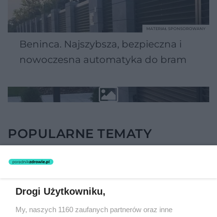
MATERIAŁ SPONSOROWANY
Beninca. Najszybsza, bezpieczna i
nowoczesna automatyka do bram
POPULARNE TEMATY
Drogi Użytkowniku,
My, naszych 1160 zaufanych partnerów oraz inne
Prostsze plecy i
Nie tylko jelita. Ta