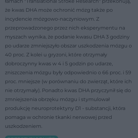
łamach "Translational Stroke Research" przekonują,
że kwas DHA może ochronić mózg także po
incydencie mózgowo-naczyniowym. Z
przeprowadzonego przez nich eksperymentu na
myszach wynika, że podanie kwasu DHA 3 godziny
po udarze zmniejszyło obszar uszkodzenia mózgu o
40 proc. Z kolei u gryzoni, które otrzymały
dobroczynny kwas w 4 i 5 godzin po udarze,
zniszczenia mózgu były odpowiednio o 66 proc. i 59
proc. mniejsze (w porównaniu do zwierząt, które ich
nie otrzymały). Ponadto kwas DHA przyczynił się do
zmniejszenia obrzęku mózgu i stymulował
produkcję neuroprotektyny D1 - substancji, która
pomaga w ochronie tkanki nerwowej przed
uszkodzeniem.