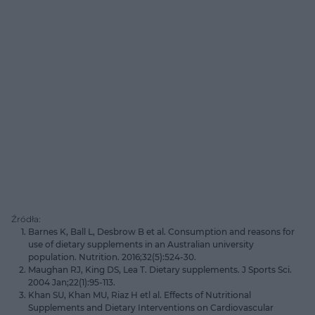
Źródła:
Barnes K, Ball L, Desbrow B et al. Consumption and reasons for
use of dietary supplements in an Australian university
population. Nutrition. 2016;32(5):524-30.
Maughan RJ, King DS, Lea T. Dietary supplements. J Sports Sci.
2004 Jan;22(1):95-113.
Khan SU, Khan MU, Riaz H etl al. Effects of Nutritional
Supplements and Dietary Interventions on Cardiovascular