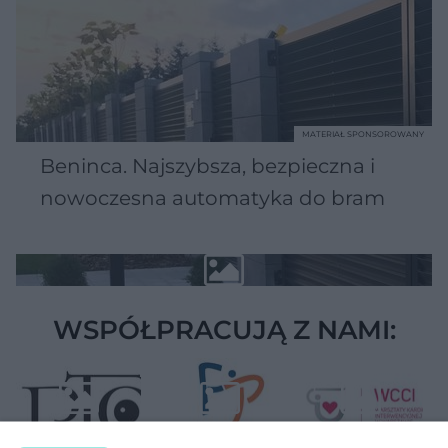
MATERIAŁ SPONSOROWANY
Beninca. Najszybsza, bezpieczna i
nowoczesna automatyka do bram
WSPÓŁPRACUJĄ Z NAMI: