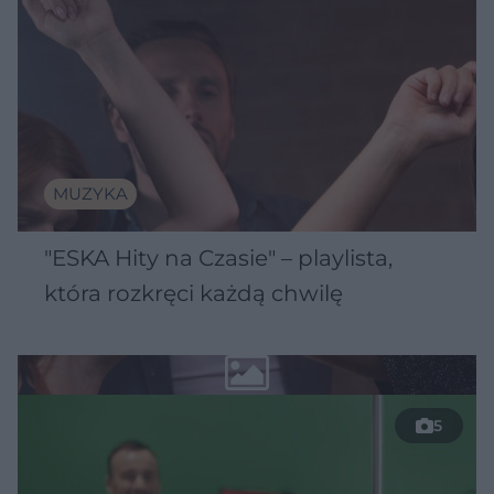
MUZYKA
"ESKA Hity na Czasie" – playlista,
która rozkręci każdą chwilę
5