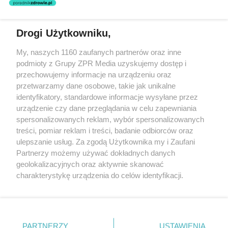
Drogi Użytkowniku,
Żaden utwór zamieszczony w serwisie nie może być powielany i
My, naszych 1160 zaufanych partnerów oraz inne
rozpowszechniany lub dalej rozpowszechniany w jakikolwiek sposób
podmioty z Grupy ZPR Media uzyskujemy dostęp i
(w tym także elektroniczny lub mechaniczny) na jakimkolwiek polu
eksploatacji w jakiejkolwiek formie, włącznie z umieszczaniem w
przechowujemy informacje na urządzeniu oraz
Internecie bez pisemnej zgody właściciela praw. Jakiekolwiek użycie
przetwarzamy dane osobowe, takie jak unikalne
lub wykorzystanie utworów w całości lub w części z naruszeniem
identyfikatory, standardowe informacje wysyłane przez
prawa, tzn. bez właściwej zgody, jest zabronione pod groźbą kary i
może być ścigane prawnie.
urządzenie czy dane przeglądania w celu zapewniania
spersonalizowanych reklam, wybór spersonalizowanych
treści, pomiar reklam i treści, badanie odbiorców oraz
ulepszanie usług. Za zgodą Użytkownika my i Zaufani
Partnerzy możemy używać dokładnych danych
geolokalizacyjnych oraz aktywnie skanować
charakterystykę urządzenia do celów identyfikacji.
O nas
Ponieważ cenimy Twoją prywatność, prosimy o zgodę na
korzystanie z tych technologii poprzez kliknięcie
Informacje prawne
„Akceptuję”. Zgoda jest dobrowolna i zawsze możesz ją
zmienić/wycofać klikając przycisk ustawień prywatności
Nasze serwisy
PARTNERZY
USTAWIENIA