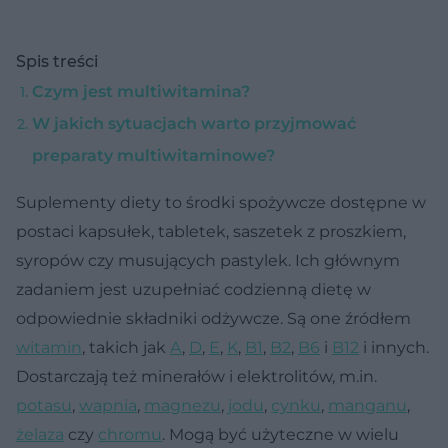
Spis treści
Czym jest multiwitamina?
W jakich sytuacjach warto przyjmować
preparaty multiwitaminowe?
Suplementy diety to środki spożywcze dostępne w
postaci kapsułek, tabletek, saszetek z proszkiem,
syropów czy musujących pastylek. Ich głównym
zadaniem jest uzupełniać codzienną dietę w
odpowiednie składniki odżywcze. Są one źródłem
witamin
, takich jak
A
,
D
,
E
,
K
,
B1
,
B2
,
B6
i
B12
i innych.
Dostarczają też minerałów i elektrolitów, m.in.
potasu
,
wapnia
,
magnezu
,
jodu
,
cynku
,
manganu
,
żelaza
czy
chromu
. Mogą być użyteczne w wielu