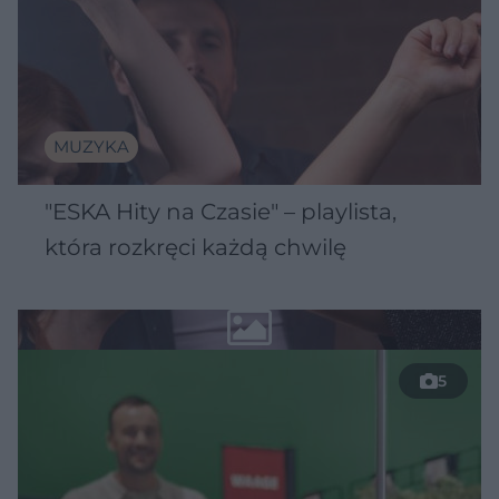
MUZYKA
"ESKA Hity na Czasie" – playlista,
która rozkręci każdą chwilę
5