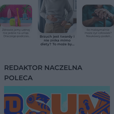
Zdrowie jamy ustnej
Ile maksymalnie
nie jedzie na urlop.
może żyć człowiek?
Dlaczego podczas
Naukowcy podali
Brzuch jest twardy i
wakacji nie warto
zaskakującą liczbę
nie znika mimo
zapominać o
diety? To może być
przestrzeniach
wodobrzusze, nie
międzyzębowych?
zwykłe wzdęcia
REDAKTOR NACZELNA
POLECA