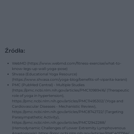
Źródła:
WebMD (https://www.webmd.com/fitness-exercise/what-to-
know-legs-up-wall-yoga-pose)
Shvasa (Educational Yoga Resource)
(https://www.shvasa.com/yoga-blog/benefits-of-viparita-karani)
PMC (PubMed Central) - Multiple Studies
(https://pmc.ncbi.nlm.nih.gov/articles/PMC10989416/ (Therapeutic
role of yoga in hypertension),
https://pmc.ncbi.nlm.nih.gov/articles/PMC11495302/ (Yoga and
Cardiovascular Diseases - Mechanistic Review),
https://pmc.ncbi.nlm.nih.gov/articles/PMC8742722/ (Targeting
Parasympathetic Activity),
https://pmc.ncbi.nlm.nih.gov/articles/PMC12942288/
(Hemodynamic Challenges of Lower Extremity Lymphovenous
Anastomosis), https://pmc.ncbi.nlm.nih.gov/articles/PMC4017164/