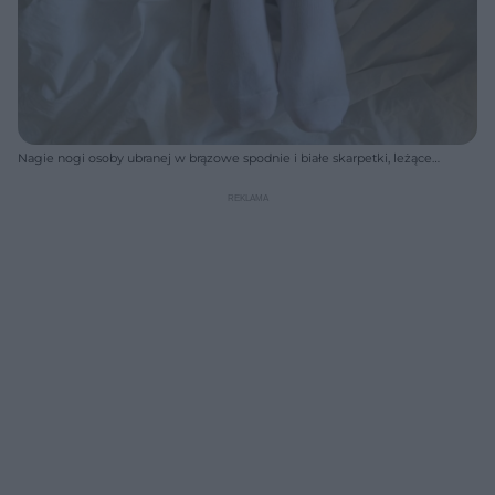
Nagie nogi osoby ubranej w brązowe spodnie i białe skarpetki, leżące
na białej pościeli, z widocznym kocem w tle, ilustrujące temat
zmęczonych nóg. Sprawdź, jak im ulżyć, czytając artykuł na Poradnik
Zdrowie.