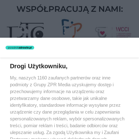
WSPÓŁPRACUJĄ Z NAMI:
Drogi Użytkowniku,
Żaden utwór zamieszczony w serwisie nie może być powielany i
My, naszych 1160 zaufanych partnerów oraz inne
rozpowszechniany lub dalej rozpowszechniany w jakikolwiek sposób
podmioty z Grupy ZPR Media uzyskujemy dostęp i
(w tym także elektroniczny lub mechaniczny) na jakimkolwiek polu
eksploatacji w jakiejkolwiek formie, włącznie z umieszczaniem w
przechowujemy informacje na urządzeniu oraz
Internecie bez pisemnej zgody właściciela praw. Jakiekolwiek użycie
przetwarzamy dane osobowe, takie jak unikalne
lub wykorzystanie utworów w całości lub w części z naruszeniem
identyfikatory, standardowe informacje wysyłane przez
prawa, tzn. bez właściwej zgody, jest zabronione pod groźbą kary i
może być ścigane prawnie.
urządzenie czy dane przeglądania w celu zapewniania
spersonalizowanych reklam, wybór spersonalizowanych
treści, pomiar reklam i treści, badanie odbiorców oraz
ulepszanie usług. Za zgodą Użytkownika my i Zaufani
Partnerzy możemy używać dokładnych danych