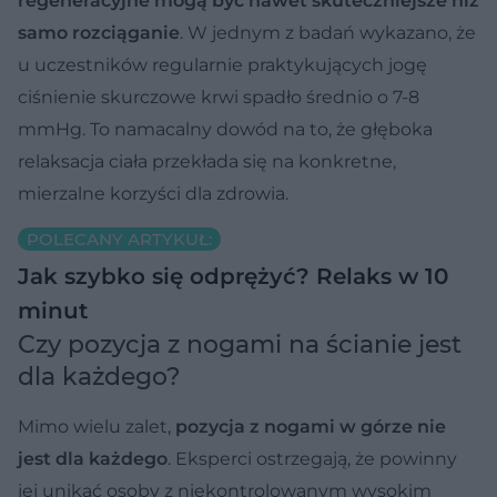
regeneracyjne mogą być nawet skuteczniejsze niż
samo rozciąganie
. W jednym z badań wykazano, że
u uczestników regularnie praktykujących jogę
ciśnienie skurczowe krwi spadło średnio o 7-8
mmHg. To namacalny dowód na to, że głęboka
relaksacja ciała przekłada się na konkretne,
mierzalne korzyści dla zdrowia.
POLECANY ARTYKUŁ:
Jak szybko się odprężyć? Relaks w 10
minut
Czy pozycja z nogami na ścianie jest
dla każdego?
Mimo wielu zalet,
pozycja z nogami w górze nie
jest dla każdego
. Eksperci ostrzegają, że powinny
jej unikać osoby z niekontrolowanym wysokim