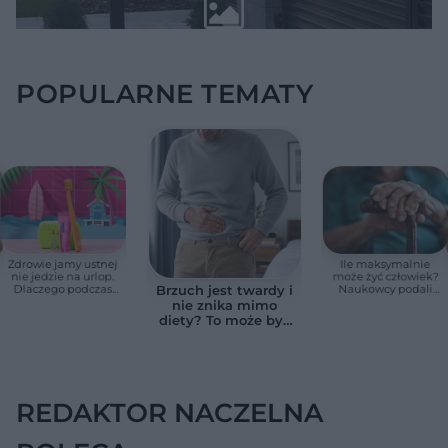
POPULARNE TEMATY
Zdrowie jamy ustnej
Ile maksymalnie
nie jedzie na urlop.
może żyć człowiek?
Dlaczego podczas
Naukowcy podali
Brzuch jest twardy i
wakacji nie warto
zaskakującą liczbę
nie znika mimo
zapominać o
diety? To może być
przestrzeniach
wodobrzusze, nie
międzyzębowych?
zwykłe wzdęcia
REDAKTOR NACZELNA