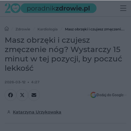
Zdrowie
Kardiologia
Masz obrzęki i czujesz zmęczenie
nóg? Wystarczy 15 minut w tej pozycji, by poczuć lekkość
Masz obrzęki i czujesz
zmęczenie nóg? Wystarczy 15
minut w tej pozycji, by poczuć
lekkość
2026-03-12
4:27
Dodaj do Google
Katarzyna Urzykowska