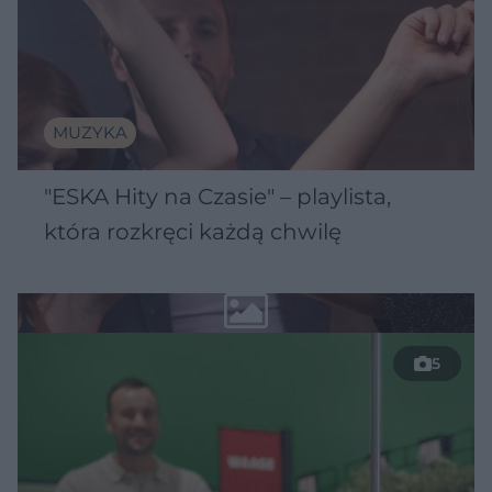
MUZYKA
"ESKA Hity na Czasie" – playlista,
która rozkręci każdą chwilę
5