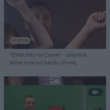
MUZYKA
"ESKA Hity na Czasie" – playlista,
która rozkręci każdą chwilę
5