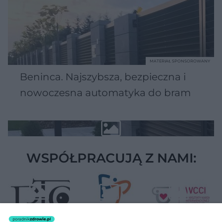
MATERIAŁ SPONSOROWANY
Beninca. Najszybsza, bezpieczna i
nowoczesna automatyka do bram
WSPÓŁPRACUJĄ Z NAMI: