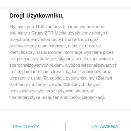
Drogi Użytkowniku,
Żaden utwór zamieszczony w serwisie nie może być powielany i
My, naszych 1160 zaufanych partnerów oraz inne
rozpowszechniany lub dalej rozpowszechniany w jakikolwiek sposób
podmioty z Grupy ZPR Media uzyskujemy dostęp i
(w tym także elektroniczny lub mechaniczny) na jakimkolwiek polu
eksploatacji w jakiejkolwiek formie, włącznie z umieszczaniem w
przechowujemy informacje na urządzeniu oraz
Internecie bez pisemnej zgody właściciela praw. Jakiekolwiek użycie
przetwarzamy dane osobowe, takie jak unikalne
lub wykorzystanie utworów w całości lub w części z naruszeniem
identyfikatory, standardowe informacje wysyłane przez
prawa, tzn. bez właściwej zgody, jest zabronione pod groźbą kary i
może być ścigane prawnie.
urządzenie czy dane przeglądania w celu zapewniania
spersonalizowanych reklam, wybór spersonalizowanych
treści, pomiar reklam i treści, badanie odbiorców oraz
ulepszanie usług. Za zgodą Użytkownika my i Zaufani
Partnerzy możemy używać dokładnych danych
geolokalizacyjnych oraz aktywnie skanować
charakterystykę urządzenia do celów identyfikacji.
O nas
Ponieważ cenimy Twoją prywatność, prosimy o zgodę na
korzystanie z tych technologii poprzez kliknięcie
Informacje prawne
„Akceptuję”. Zgoda jest dobrowolna i zawsze możesz ją
zmienić/wycofać klikając przycisk ustawień prywatności
Nasze serwisy
PARTNERZY
USTAWIENIA
znajdujący się w lewym dolnym rogu strony
. Niektóre