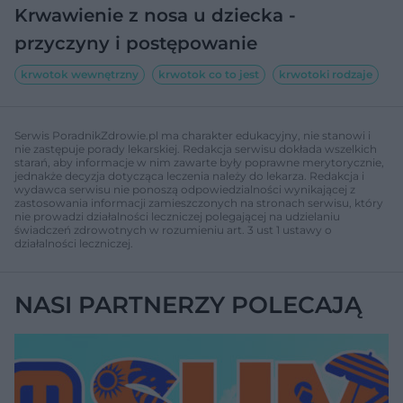
Krwawienie z nosa u dziecka -
przyczyny i postępowanie
krwotok wewnętrzny
krwotok co to jest
krwotoki rodzaje
Serwis PoradnikZdrowie.pl ma charakter edukacyjny, nie stanowi i
nie zastępuje porady lekarskiej. Redakcja serwisu dokłada wszelkich
starań, aby informacje w nim zawarte były poprawne merytorycznie,
jednakże decyzja dotycząca leczenia należy do lekarza. Redakcja i
wydawca serwisu nie ponoszą odpowiedzialności wynikającej z
zastosowania informacji zamieszczonych na stronach serwisu, który
nie prowadzi działalności leczniczej polegającej na udzielaniu
świadczeń zdrowotnych w rozumieniu art. 3 ust 1 ustawy o
działalności leczniczej.
NASI PARTNERZY POLECAJĄ