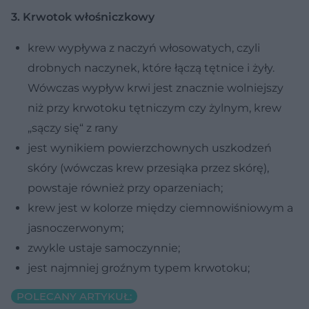
3. Krwotok włośniczkowy
krew wypływa z naczyń włosowatych, czyli
drobnych naczynek, które łączą tętnice i żyły.
Wówczas wypływ krwi jest znacznie wolniejszy
niż przy krwotoku tętniczym czy żylnym, krew
„sączy się“ z rany
jest wynikiem powierzchownych uszkodzeń
skóry (wówczas krew przesiąka przez skórę),
powstaje również przy oparzeniach;
krew jest w kolorze między ciemnowiśniowym a
jasnoczerwonym;
zwykle ustaje samoczynnie;
jest najmniej groźnym typem krwotoku;
POLECANY ARTYKUŁ: