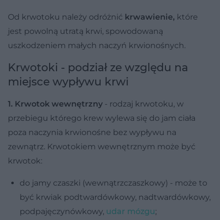
Od krwotoku należy odróżnić
krwawienie,
które
jest powolną utratą krwi, spowodowaną
uszkodzeniem małych naczyń krwionośnych.
Krwotoki - podział ze względu na
miejsce wypływu krwi
1. Krwotok wewnętrzny
- rodzaj krwotoku, w
przebiegu którego krew wylewa się do jam ciała
poza naczynia krwionośne bez wypływu na
zewnątrz. Krwotokiem wewnętrznym może być
krwotok:
do jamy czaszki (wewnątrzczaszkowy) - może to
być krwiak podtwardówkowy, nadtwardówkowy,
podpajęczynówkowy,
udar mózgu
;