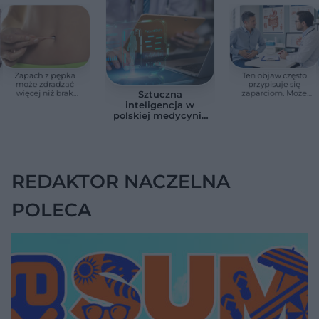
Zapach z pępka
Ten objaw często
może zdradzać
przypisuje się
więcej niż brak
zaparciom. Może
Sztuczna
higieny. Te objawy
jednak wskazywać
inteligencja w
wymagają
na chorobę jelita
polskiej medycynie
konsultacji lekarskiej
już nie jest
zapowiedzią. Sześć
przykładów z
gabinetów i szpitali
REDAKTOR NACZELNA
POLECA