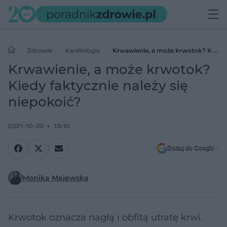
Zdrowie
Kardiologia
Krwawienie, a może krwotok? Kiedy
faktycznie należy się niepokoić?
Krwawienie, a może krwotok?
Kiedy faktycznie należy się
niepokoić?
2021-10-20
13:10
Dodaj do Google
Monika Majewska
Krwotok oznacza nagłą i obfitą utratę krwi.