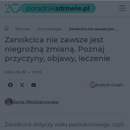
Zdrowie
Dermatologia
Zanokcica nie zawsze jest
niegroźną zmianą. Poznaj przyczyny, objawy, leczenie
Zanokcica nie zawsze jest
niegroźną zmianą. Poznaj
przyczyny, objawy, leczenie
2022-05-30
12:25
Dodaj do Google
Sonia Młodzianowska
Zanokcica dotyczy wału paznokciowego, czyli