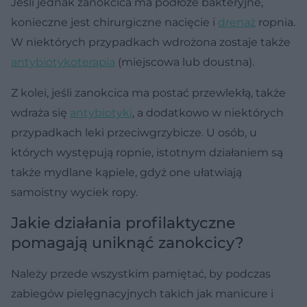
Jeśli jednak zanokcica ma podłoże bakteryjne,
konieczne jest chirurgiczne nacięcie i
drenaż
ropnia.
W niektórych przypadkach wdrożona zostaje także
antybiotykoterapia
(miejscowa lub doustna).
Z kolei, jeśli zanokcica ma postać przewlekłą, także
wdraża się
antybiotyki
, a dodatkowo w niektórych
przypadkach leki przeciwgrzybicze. U osób, u
których występują ropnie, istotnym działaniem są
także mydlane kąpiele, gdyż one ułatwiają
samoistny wyciek ropy.
Jakie działania profilaktyczne
pomagają uniknąć zanokcicy?
Należy przede wszystkim pamiętać, by podczas
zabiegów pielęgnacyjnych takich jak manicure i