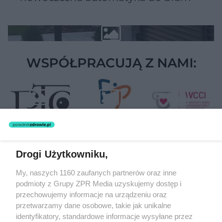
WSPÓŁPRACUJĄ Z NAMI:
Drogi Użytkowniku,
Żaden utwór zamieszczony w serwisie nie może być powielany i
My, naszych 1160 zaufanych partnerów oraz inne
rozpowszechniany lub dalej rozpowszechniany w jakikolwiek sposób
podmioty z Grupy ZPR Media uzyskujemy dostęp i
(w tym także elektroniczny lub mechaniczny) na jakimkolwiek polu
eksploatacji w jakiejkolwiek formie, włącznie z umieszczaniem w
przechowujemy informacje na urządzeniu oraz
Internecie bez pisemnej zgody właściciela praw. Jakiekolwiek użycie
przetwarzamy dane osobowe, takie jak unikalne
lub wykorzystanie utworów w całości lub w części z naruszeniem
identyfikatory, standardowe informacje wysyłane przez
prawa, tzn. bez właściwej zgody, jest zabronione pod groźbą kary i