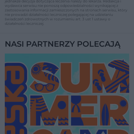
jednakże decyzja dotycząca leczenia należy do lekarza. Redakcja i
wydawca serwisu nie ponoszą odpowiedzialności wynikającej z
zastosowania informacji zamieszczonych na stronach serwisu, który
nie prowadzi działalności leczniczej polegającej na udzielaniu
świadczeń zdrowotnych w rozumieniu art. 3 ust 1 ustawy o
działalności leczniczej.
NASI PARTNERZY POLECAJĄ