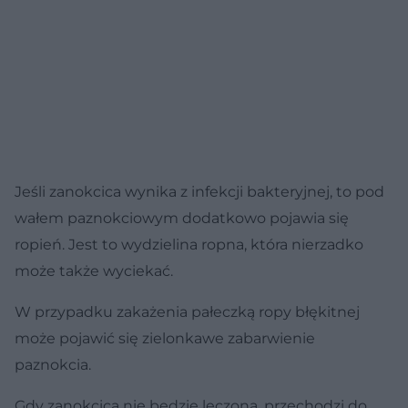
Jeśli zanokcica wynika z infekcji bakteryjnej, to pod
wałem paznokciowym dodatkowo pojawia się
ropień. Jest to wydzielina ropna, która nierzadko
może także wyciekać.
W przypadku zakażenia pałeczką ropy błękitnej
może pojawić się zielonkawe zabarwienie
paznokcia.
Gdy zanokcica nie będzie leczona, przechodzi do