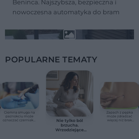
Beninca. Najszybsza, bezpieczna i
nowoczesna automatyka do bram
POPULARNE TEMATY
Ciemna smuga na
Zapach z pępka
paznokciu może
może zdradzać
oznaczać czerniaka.
więcej niż brak
Nie tylko ból
Bob Marley
higieny. Te objawy
brzucha.
zlekceważył ten
wymagają
Wrzodziejące
objaw
konsultacji lekarskiej
zapalenie jelita