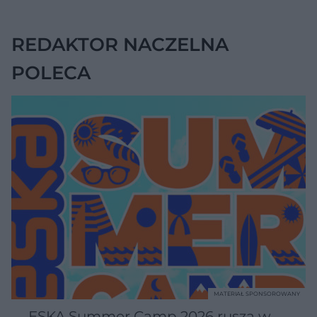
grubego wysyła
sygnały, które łatwo
przeoczyć
REDAKTOR NACZELNA
POLECA
MATERIAŁ SPONSOROWANY
ESKA Summer Camp 2026 rusza w