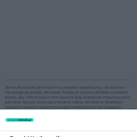
Serwis PoradnikZdrowie.pl ma charakter edukacyjny, nie stanowi i
nie zastępuje porady lekarskiej. Redakcja serwisu dokłada wszelkich
starań, aby informacje w nim zawarte były poprawne merytorycznie,
jednakże decyzja dotycząca leczenia należy do lekarza. Redakcja i
wydawca serwisu nie ponoszą odpowiedzialności wynikającej z
zastosowania informacji zamieszczonych na stronach serwisu, który
nie prowadzi działalności leczniczej polegającej na udzielaniu
świadczeń zdrowotnych w rozumieniu art. 3 ust 1 ustawy o
działalności leczniczej.