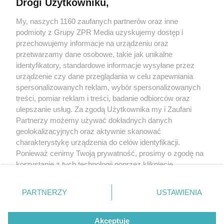
Drogi Użytkowniku,
Żaden utwór zamieszczony w serwisie nie może być powielany i
My, naszych 1160 zaufanych partnerów oraz inne
rozpowszechniany lub dalej rozpowszechniany w jakikolwiek sposób
(w tym także elektroniczny lub mechaniczny) na jakimkolwiek polu
podmioty z Grupy ZPR Media uzyskujemy dostęp i
eksploatacji w jakiejkolwiek formie, włącznie z umieszczaniem w
przechowujemy informacje na urządzeniu oraz
Internecie bez pisemnej zgody właściciela praw. Jakiekolwiek użycie
przetwarzamy dane osobowe, takie jak unikalne
lub wykorzystanie utworów w całości lub w części z naruszeniem
prawa, tzn. bez właściwej zgody, jest zabronione pod groźbą kary i
identyfikatory, standardowe informacje wysyłane przez
może być ścigane prawnie.
urządzenie czy dane przeglądania w celu zapewniania
spersonalizowanych reklam, wybór spersonalizowanych
treści, pomiar reklam i treści, badanie odbiorców oraz
ulepszanie usług. Za zgodą Użytkownika my i Zaufani
Partnerzy możemy używać dokładnych danych
geolokalizacyjnych oraz aktywnie skanować
charakterystykę urządzenia do celów identyfikacji.
O nas
Ponieważ cenimy Twoją prywatność, prosimy o zgodę na
korzystanie z tych technologii poprzez kliknięcie
Informacje prawne
„Akceptuję”. Zgoda jest dobrowolna i zawsze możesz ją
Nasze serwisy
zmienić/wycofać klikając przycisk ustawień prywatności
PARTNERZY
USTAWIENIA
znajdujący się w lewym dolnym rogu strony
. Niektóre
© 2026 Grupa ZPR Media
rodzaje przetwarzania danych nie wymagają zgody
Akceptuję
użytkownika, ale masz prawo sprzeciwić się takiemu