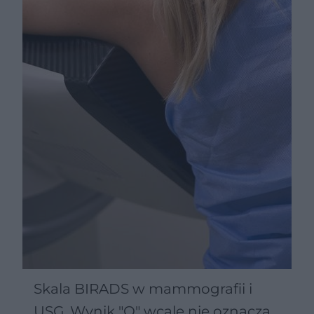
Skala BIRADS w mammografii i
USG. Wynik "O" wcale nie oznacza