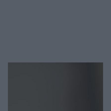
Silny ból przy endometriozie
dezorganizuje pracę? Oto 5 rzeczy,
o które możesz poprosić szefa