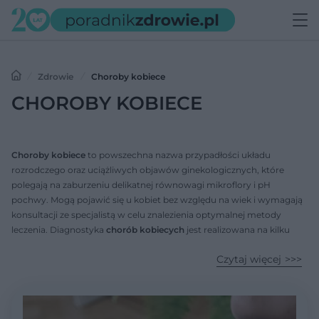
Zdrowie
Choroby kobiece
CHOROBY KOBIECE
Choroby kobiece
to powszechna nazwa przypadłości układu
rozrodczego oraz uciążliwych objawów ginekologicznych, które
polegają na zaburzeniu delikatnej równowagi mikroflory i pH
pochwy. Mogą pojawić się u kobiet bez względu na wiek i wymagają
konsultacji ze specjalistą w celu znalezienia optymalnej metody
leczenia. Diagnostyka
chorób kobiecych
jest realizowana na kilku
płaszczyznach jednocześnie: jako konsultacja lekarska, badania
Czytaj więcej
obrazowe i farmakoterapia. Zapobieganie występowania
chorób
kobiecych
jest w dużej mierze uzależnione od okresowych badań
kontrolnych.