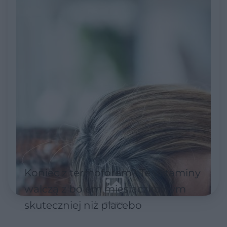
Koniec z termoforem? Te witaminy
walczą z bólem miesiączkowym
skuteczniej niż placebo