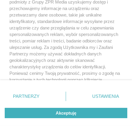
podmioty z Grupy ZPR Media uzyskujemy dostęp i
przechowujemy informacje na urządzeniu oraz
przetwarzamy dane osobowe, takie jak unikalne
identyfikatory, standardowe informacje wysyłane przez
urządzenie czy dane przeglądania w celu zapewniania
Refluks, migreny, a nawet
spersonalizowanych reklam, wybór spersonalizowanych
nowotwory. Endometriozę
treści, pomiar reklam i treści, badanie odbiorców oraz
ulepszanie usług. Za zgodą Użytkownika my i Zaufani
powiązano z ponad 600
Partnerzy możemy używać dokładnych danych
schorzeniami
geolokalizacyjnych oraz aktywnie skanować
charakterystykę urządzenia do celów identyfikacji.
Ponieważ cenimy Twoją prywatność, prosimy o zgodę na
korzystanie z tych technologii poprzez kliknięcie
„Akceptuję”. Zgoda jest dobrowolna i zawsze możesz ją
zmienić/wycofać klikając przycisk ustawień prywatności
PARTNERZY
USTAWIENIA
znajdujący się w lewym dolnym rogu strony
. Niektóre
rodzaje przetwarzania danych nie wymagają zgody
Akceptuję
użytkownika, ale masz prawo sprzeciwić się takiemu
przetwarzaniu. Preferencje będą miały zastosowanie tylko
na tej witrynie.