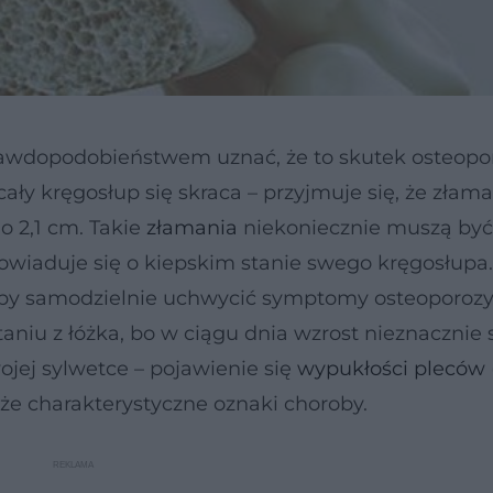
awdopodobieństwem uznać, że to skutek osteopor
cały kręgosłup się skraca – przyjmuje się, że złam
 2,1 cm. Takie
złamania
niekoniecznie muszą być
owiaduje się o kiepskim stanie swego kręgosłupa
, by samodzielnie uchwycić symptomy osteoporozy
niu z łóżka, bo w ciągu dnia wzrost nieznacznie 
ojej sylwetce – pojawienie się
wypukłości pleców
że charakterystyczne oznaki choroby.