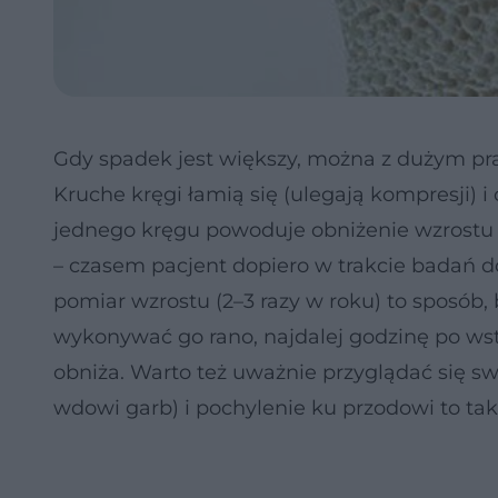
Gdy spadek jest większy, można z dużym pr
Kruche kręgi łamią się (ulegają kompresji) i 
jednego kręgu powoduje obniżenie wzrostu o
– czasem pacjent dopiero w trakcie badań d
pomiar wzrostu (2–3 razy w roku) to sposób
wykonywać go rano, najdalej godzinę po wsta
obniża. Warto też uważnie przyglądać się sw
wdowi garb) i pochylenie ku przodowi to tak