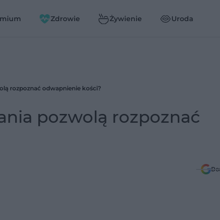
emium
Zdrowie
Żywienie
Uroda
olą rozpoznać odwapnienie kości?
dania pozwolą rozpoznać
Do