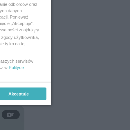
anie odbiorców oraz
nych danych
kacji. Ponieważ
ięcie „Akceptuję”.
ywatności znajdujący
ą zgody użytkownika,
 tylko na tej
 naszych serwisów
esz w
Polityce
Akceptuję
11