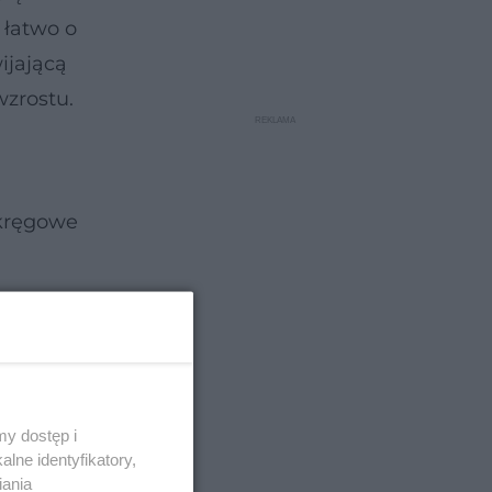
 łatwo o
ijającą
wzrostu.
ykręgowe
y dostęp i
lne identyfikatory,
iania