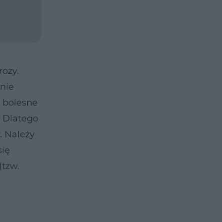
ozy.
anie
 bolesne
. Dlatego
. Należy
się
(tzw.