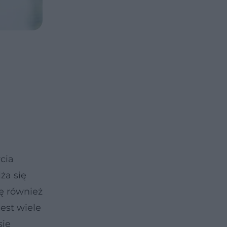
cia
ża się
ię również
jest wiele
się