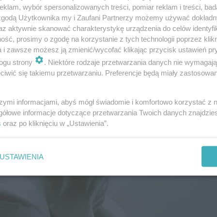
klam, wybór spersonalizowanych treści, pomiar reklam i treści, bad
 zgodą Użytkownika my i Zaufani Partnerzy możemy używać dokład
az aktywnie skanować charakterystykę urządzenia do celów identyfi
ść, prosimy o zgodę na korzystanie z tych technologii poprzez klikn
a i zawsze możesz ją zmienić/wycofać klikając przycisk ustawień pr
ogu strony
. Niektóre rodzaje przetwarzania danych nie wymagaj
iwić się takiemu przetwarzaniu. Preferencje będą miały zastosowanie
2–3 razy w roku) to sposób, by
hwycić symptomy osteoporozy.
szymi informacjami, abyś mógł świadomie i komfortowo korzystać z
gółowe informacje dotyczące przetwarzania Twoich danych znajdzi
s
oraz po kliknięciu w „Ustawienia”.
USTAWIENIA
adłospis