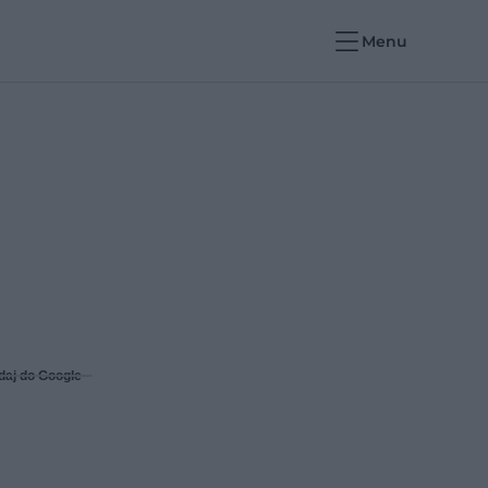
Menu
daj do Google