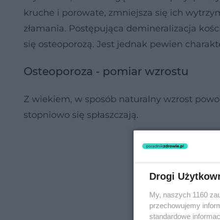
kruche i porowate, zmniejsza się ich wytrzy
złamania. Postępująca demineralizacja kości 
się osteoporozą. Jest jednak pewien charakte
Osteoporoza - pomiar wzrostu
Z wiekiem, w sposób naturalny wzrost powoli
stopniowo się spłaszczają.
Drogi Użytkow
My, naszych 1160 zau
przechowujemy informa
standardowe informac