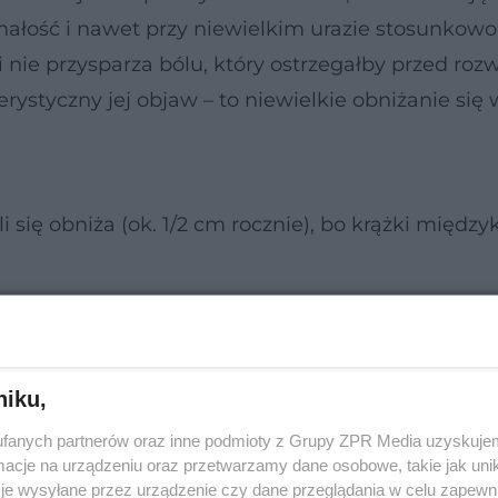
małość i nawet przy niewielkim urazie stosunkowo
nie przysparza bólu, który ostrzegałby przed rozw
rystyczny jej objaw – to niewielkie obniżanie się 
 się obniża (ok. 1/2 cm rocznie), bo krążki międz
niku,
fanych partnerów oraz inne podmioty z Grupy ZPR Media uzyskujem
cje na urządzeniu oraz przetwarzamy dane osobowe, takie jak unika
je wysyłane przez urządzenie czy dane przeglądania w celu zapewn