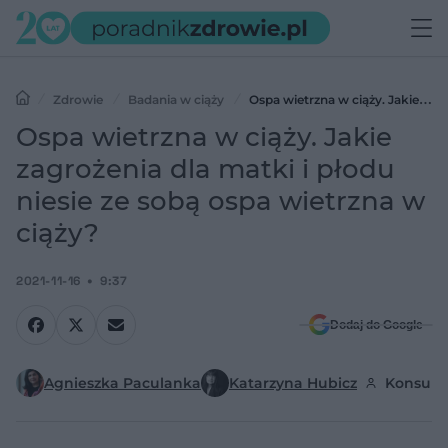
Zdrowie
Badania w ciąży
Ospa wietrzna w ciąży. Jakie
zagrożenia dla matki i płodu niesie ze sobą ospa wietrzna w ciąży?
Ospa wietrzna w ciąży. Jakie
zagrożenia dla matki i płodu
niesie ze sobą ospa wietrzna w
ciąży?
2021-11-16
9:37
Dodaj do Google
Agnieszka Paculanka
Katarzyna Hubicz
Konsulta