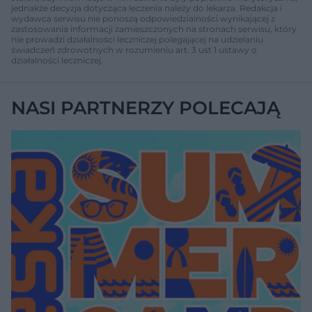
jednakże decyzja dotycząca leczenia należy do lekarza. Redakcja i
wydawca serwisu nie ponoszą odpowiedzialności wynikającej z
zastosowania informacji zamieszczonych na stronach serwisu, który
nie prowadzi działalności leczniczej polegającej na udzielaniu
świadczeń zdrowotnych w rozumieniu art. 3 ust 1 ustawy o
działalności leczniczej.
NASI PARTNERZY POLECAJĄ