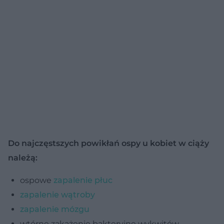
Do najczęstszych powikłań ospy u kobiet w ciąży
należą:
ospowe
zapalenie płuc
zapalenie wątroby
zapalenie mózgu
wtórne zakażenie bakteryjne wykwitów