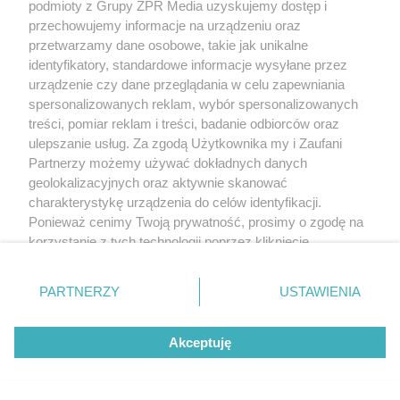
podmioty z Grupy ZPR Media uzyskujemy dostęp i
na chorobę jelita
przechowujemy informacje na urządzeniu oraz
przetwarzamy dane osobowe, takie jak unikalne
REDAKTOR NACZELNA
identyfikatory, standardowe informacje wysyłane przez
urządzenie czy dane przeglądania w celu zapewniania
POLECA
spersonalizowanych reklam, wybór spersonalizowanych
treści, pomiar reklam i treści, badanie odbiorców oraz
ulepszanie usług. Za zgodą Użytkownika my i Zaufani
Partnerzy możemy używać dokładnych danych
geolokalizacyjnych oraz aktywnie skanować
charakterystykę urządzenia do celów identyfikacji.
Ponieważ cenimy Twoją prywatność, prosimy o zgodę na
korzystanie z tych technologii poprzez kliknięcie
„Akceptuję”. Zgoda jest dobrowolna i zawsze możesz ją
zmienić/wycofać klikając przycisk ustawień prywatności
PARTNERZY
USTAWIENIA
znajdujący się w lewym dolnym rogu strony
. Niektóre
rodzaje przetwarzania danych nie wymagają zgody
Akceptuję
użytkownika, ale masz prawo sprzeciwić się takiemu
przetwarzaniu. Preferencje będą miały zastosowanie tylko
MATERIAŁ SPONSOROWANY
na tej witrynie.