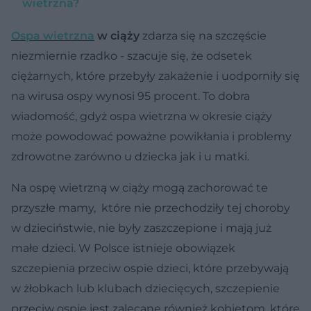
wietrzna?
Ospa wietrzna
w ciąży
zdarza się na szczęście
niezmiernie rzadko - szacuje się, że odsetek
ciężarnych, które przebyły zakażenie i uodporniły się
na wirusa ospy wynosi 95 procent. To dobra
wiadomość, gdyż ospa wietrzna w okresie ciąży
może powodować poważne powikłania i problemy
zdrowotne zarówno u dziecka jak i u matki.
Na ospę wietrzną w ciąży mogą zachorować te
przyszłe mamy, które nie przechodziły tej choroby
w dzieciństwie, nie były zaszczepione i mają już
małe dzieci. W Polsce istnieje obowiązek
szczepienia przeciw ospie dzieci, które przebywają
w żłobkach lub klubach dziecięcych, szczepienie
przeciw ospie jest zalecane również kobietom, które