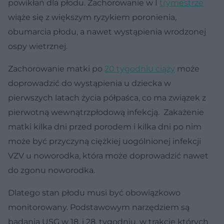
powikłań dla płodu. Zachorowanie w I
trymestrze
wiąże się z większym ryzykiem poronienia,
obumarcia płodu, a nawet wystąpienia wrodzonej
ospy wietrznej.
Zachorowanie matki po
20 tygodniu ciąży
może
doprowadzić do wystąpienia u dziecka w
pierwszych latach życia półpaśca, co ma związek z
pierwotną wewnątrzpłodową infekcją. Zakażenie
matki kilka dni przed porodem i kilka dni po nim
może być przyczyną ciężkiej uogólnionej infekcji
VZV u noworodka, która może doprowadzić nawet
do zgonu noworodka.
Dlatego stan płodu musi być obowiązkowo
monitorowany. Podstawowym narzędziem są
badania USG w 18. i 28. tygodniu, w trakcie których