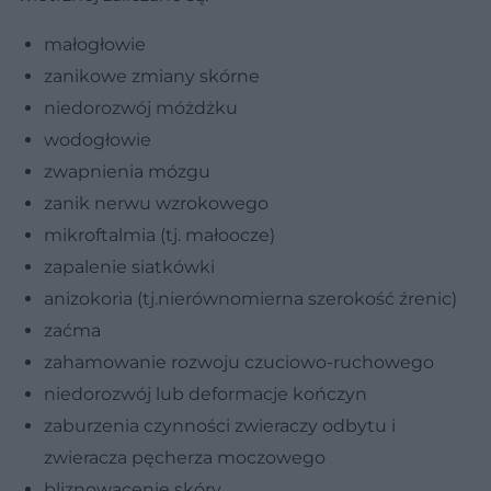
małogłowie
zanikowe zmiany skórne
niedorozwój móżdżku
wodogłowie
zwapnienia mózgu
zanik nerwu wzrokowego
mikroftalmia (tj. małoocze)
zapalenie siatkówki
anizokoria (tj.nierównomierna szerokość źrenic)
zaćma
zahamowanie rozwoju czuciowo-ruchowego
niedorozwój lub deformacje kończyn
zaburzenia czynności zwieraczy odbytu i
zwieracza pęcherza moczowego
bliznowacenie skóry