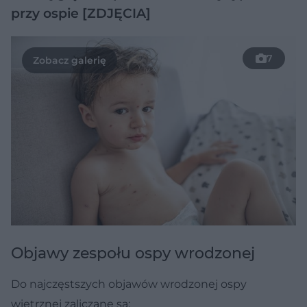
przy ospie [ZDJĘCIA]
7
Objawy zespołu ospy wrodzonej
Do najczęstszych objawów wrodzonej ospy
wietrznej zaliczane są: