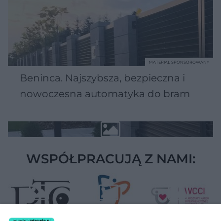
MATERIAŁ SPONSOROWANY
Beninca. Najszybsza, bezpieczna i
nowoczesna automatyka do bram
WSPÓŁPRACUJĄ Z NAMI: