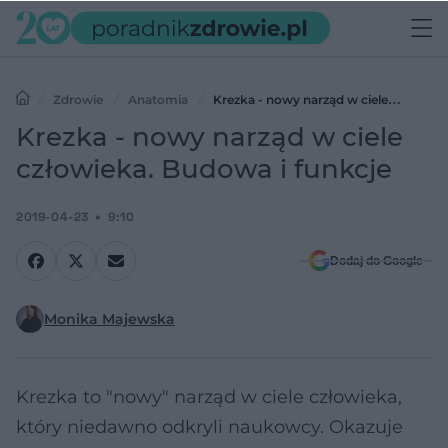
Zdrowie
Anatomia
Krezka - nowy narząd w ciele
człowieka. Budowa i funkcje
Krezka - nowy narząd w ciele
człowieka. Budowa i funkcje
2019-04-23
9:10
Dodaj do Google
Monika Majewska
Krezka to "nowy" narząd w ciele człowieka,
który niedawno odkryli naukowcy. Okazuje