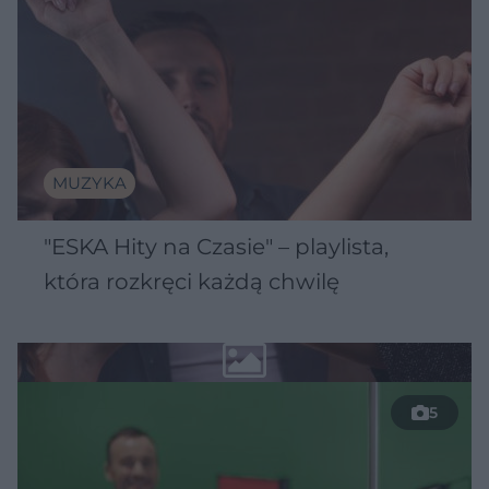
MUZYKA
"ESKA Hity na Czasie" – playlista,
która rozkręci każdą chwilę
5