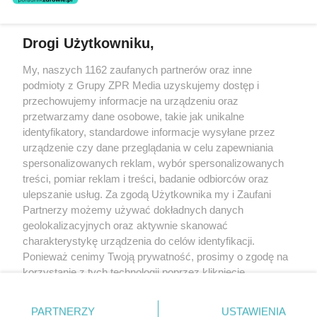
Drogi Użytkowniku,
Żaden utwór zamieszczony w serwisie nie może być powielany i
My, naszych 1162 zaufanych partnerów oraz inne
rozpowszechniany lub dalej rozpowszechniany w jakikolwiek sposób
(w tym także elektroniczny lub mechaniczny) na jakimkolwiek polu
podmioty z Grupy ZPR Media uzyskujemy dostęp i
eksploatacji w jakiejkolwiek formie, włącznie z umieszczaniem w
przechowujemy informacje na urządzeniu oraz
Internecie bez pisemnej zgody właściciela praw. Jakiekolwiek użycie
przetwarzamy dane osobowe, takie jak unikalne
lub wykorzystanie utworów w całości lub w części z naruszeniem
prawa, tzn. bez właściwej zgody, jest zabronione pod groźbą kary i
identyfikatory, standardowe informacje wysyłane przez
może być ścigane prawnie.
urządzenie czy dane przeglądania w celu zapewniania
spersonalizowanych reklam, wybór spersonalizowanych
treści, pomiar reklam i treści, badanie odbiorców oraz
ulepszanie usług. Za zgodą Użytkownika my i Zaufani
Partnerzy możemy używać dokładnych danych
geolokalizacyjnych oraz aktywnie skanować
charakterystykę urządzenia do celów identyfikacji.
O nas
Ponieważ cenimy Twoją prywatność, prosimy o zgodę na
korzystanie z tych technologii poprzez kliknięcie
Informacje prawne
„Akceptuję”. Zgoda jest dobrowolna i zawsze możesz ją
Nasze serwisy
zmienić/wycofać klikając przycisk ustawień prywatności
PARTNERZY
USTAWIENIA