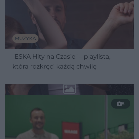
MUZYKA
"ESKA Hity na Czasie" – playlista,
która rozkręci każdą chwilę
5