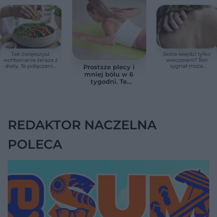
Tak zwiększysz
Skóra swędzi tylko
wchłanianie żelaza z
wieczorem? Ten
diety. Te połączenia
sygnał może
Prostsze plecy i
produktów
wskazywać na
mniej bólu w 6
pomagają przy
chorobę, która długo
tygodni. Te
anemii
nie daje objawów
ćwiczenia
pomagają
zmniejszyć wdowi
garb
REDAKTOR NACZELNA
POLECA