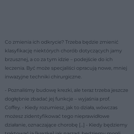
Co zmienia ich odkrycie? Trzeba będzie zmienić
klasyfikację niektórych chorób dotyczących jamy
brzusznej, a co za tym idzie – podejście do ich
leczenia. Być może specjaliści opracują nowe, mniej
inwazyjne techniki chirurgiczne.
- Poznaliśmy budowę krezki, ale teraz trzeba jeszcze
dogłębnie zbadać jej funkcje – wyjaśnia prof.
Coffey. - Kiedy rozumiesz, jak to działa, wówczas
możesz zidentyfikować tego nieprawidłowe
działanie, oznaczające chorobę [...] - Kiedy będziemy
traktować ją [krezkę] jak narząd, będziemy mogli