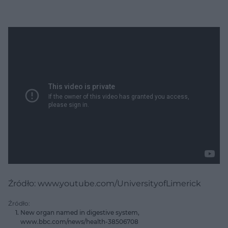
Źródło: www.youtube.com/UniversityofLimerick
Źródło:
New organ named in digestive system,
www.bbc.com/news/health-38506708