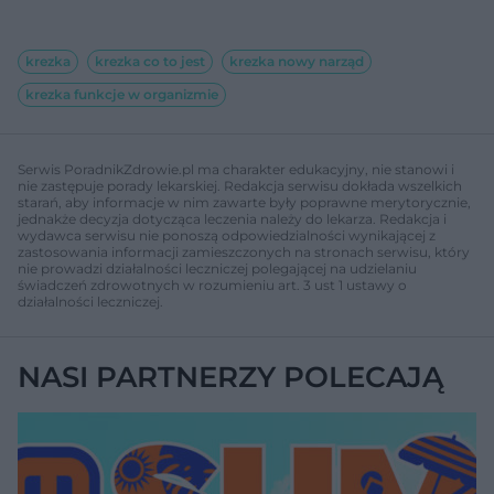
krezka
krezka co to jest
krezka nowy narząd
krezka funkcje w organizmie
Serwis PoradnikZdrowie.pl ma charakter edukacyjny, nie stanowi i
nie zastępuje porady lekarskiej. Redakcja serwisu dokłada wszelkich
starań, aby informacje w nim zawarte były poprawne merytorycznie,
jednakże decyzja dotycząca leczenia należy do lekarza. Redakcja i
wydawca serwisu nie ponoszą odpowiedzialności wynikającej z
zastosowania informacji zamieszczonych na stronach serwisu, który
nie prowadzi działalności leczniczej polegającej na udzielaniu
świadczeń zdrowotnych w rozumieniu art. 3 ust 1 ustawy o
działalności leczniczej.
NASI PARTNERZY POLECAJĄ