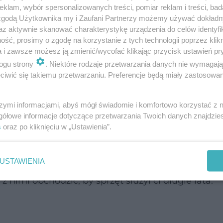
klam, wybór spersonalizowanych treści, pomiar reklam i treści, bad
 zgodą Użytkownika my i Zaufani Partnerzy możemy używać dokład
az aktywnie skanować charakterystykę urządzenia do celów identyfi
ść, prosimy o zgodę na korzystanie z tych technologii poprzez klikn
a i zawsze możesz ją zmienić/wycofać klikając przycisk ustawień pr
ogu strony
. Niektóre rodzaje przetwarzania danych nie wymagaj
iwić się takiemu przetwarzaniu. Preferencje będą miały zastosowanie
go sprzętu sportowego, warto abyśmy na począt
o powierzchni jest nie tylko mnóstwo zarazków i 
szymi informacjami, abyś mógł świadomie i komfortowo korzystać z
gółowe informacje dotyczące przetwarzania Twoich danych znajdzi
ików sklepu, ale także poprodukcyjnych osadów
s
oraz po kliknięciu w „Ustawienia”.
USTAWIENIA
e porady dotyczące pielęgnacji najpopularniejszy
 nimi obchodzić, by sprzęt służył ci długie lata.