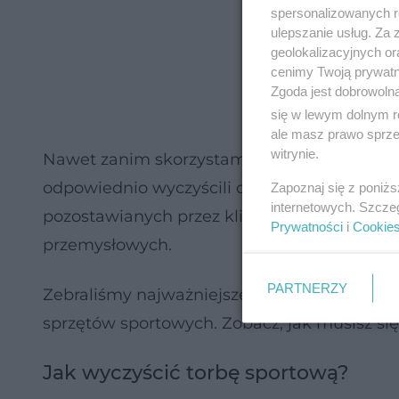
spersonalizowanych re
ulepszanie usług. Za
geolokalizacyjnych or
cenimy Twoją prywatno
Zgoda jest dobrowoln
się w lewym dolnym r
ale masz prawo sprzec
witrynie.
Nawet zanim skorzystamy z nowo zakupione
odpowiednio wyczyścili dany produkt. Na jeg
Zapoznaj się z poniż
internetowych. Szcze
pozostawianych przez klientów lub pracown
Prywatności
i
Cookie
przemysłowych.
PARTNERZY
Zebraliśmy najważniejsze i najskuteczniejsz
sprzętów sportowych. Zobacz, jak musisz się z
Jak wyczyścić torbę sportową?