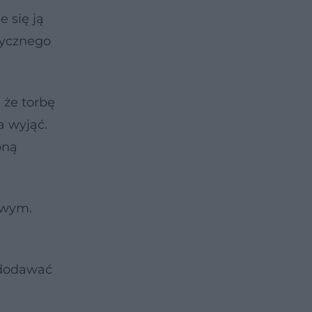
 się ją
etycznego
 że torbę
a wyjąć.
oną
owym.
 dodawać