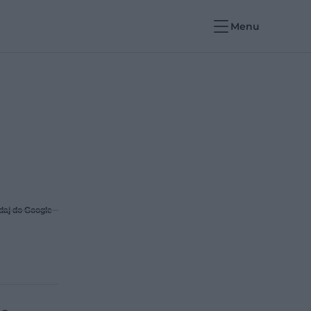
Menu
daj do Google