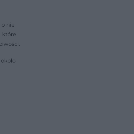
 o nie
 które
iwości.
 około