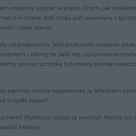
m możemy wyprać w pralce. O tym, jak dokładnie
 metce w torbie. Jeśli torba jest wykonana z synt
odki i cykle prania.
leży od producenta. Jeśli producent wyraźnie pisze,
ieniem – róbmy to. Jeśli nie, usztywnienie trzeb
ożemy usunąć szczotką lub mokrą ścierką nasącz
jemnie pachnie można wyprasować ją żelazkiem par
wa brzydki zapach.
achem? Wystarczy często ją wietrzyć. Można też
szetki herbaty.