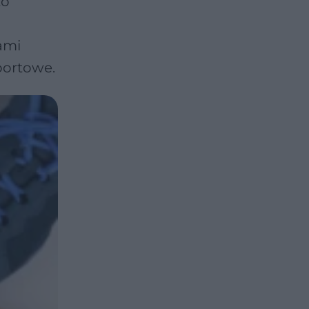
to
ami
portowe.