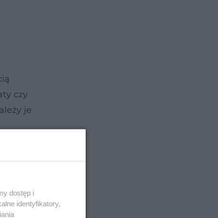
cią
aty czy
ależy je
y dostęp i
lne identyfikatory,
iania