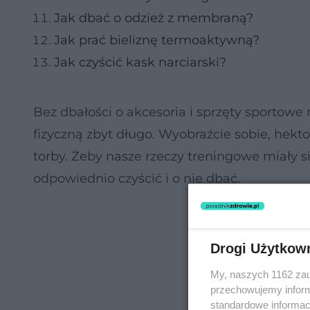
Jak dbać o odzież z membraną?
Jak prać bieliznę termoaktywną?
Jak czyścić kask narciarski?
Bez dbałości o akcesoria i sprzęty sportowe
fizyczną zbyt długo. Wyobraźcie sobie, hektol
torby. Żeby nasze rzeczy treningowe miały si
odpowiednio czyścić i o nie dbać.
Drogi Użytkow
My, naszych 1162 zau
przechowujemy informa
standardowe informac