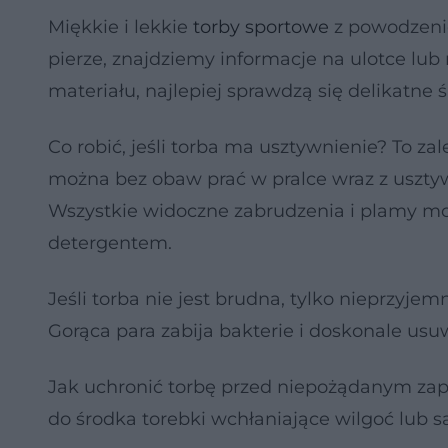
Miękkie i lekkie
torby sportowe
z powodzenie
pierze, znajdziemy informacje na ulotce lub
materiału, najlepiej sprawdzą się delikatne śr
Co robić, jeśli torba ma usztywnienie? To za
można bez obaw prać w pralce wraz z usztywn
Wszystkie widoczne zabrudzenia i plamy m
detergentem.
Jeśli torba nie jest brudna, tylko nieprzy
Gorąca para zabija bakterie i doskonale usu
Jak uchronić torbę przed niepożądanym zap
do środka torebki wchłaniające wilgoć lub sa