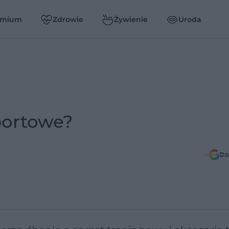
emium
Zdrowie
Żywienie
Uroda
portowe?
Do