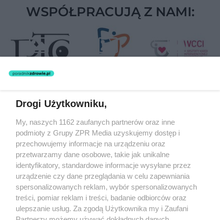
WSPÓŁPRACUJĄ Z NAMI:
Drogi Użytkowniku,
Żaden utwór zamieszczony w serwisie nie może być powielany i
My, naszych 1162 zaufanych partnerów oraz inne
rozpowszechniany lub dalej rozpowszechniany w jakikolwiek sposób
(w tym także elektroniczny lub mechaniczny) na jakimkolwiek polu
podmioty z Grupy ZPR Media uzyskujemy dostęp i
eksploatacji w jakiejkolwiek formie, włącznie z umieszczaniem w
przechowujemy informacje na urządzeniu oraz
Internecie bez pisemnej zgody właściciela praw. Jakiekolwiek użycie
przetwarzamy dane osobowe, takie jak unikalne
lub wykorzystanie utworów w całości lub w części z naruszeniem
prawa, tzn. bez właściwej zgody, jest zabronione pod groźbą kary i
identyfikatory, standardowe informacje wysyłane przez
może być ścigane prawnie.
urządzenie czy dane przeglądania w celu zapewniania
spersonalizowanych reklam, wybór spersonalizowanych
treści, pomiar reklam i treści, badanie odbiorców oraz
ulepszanie usług. Za zgodą Użytkownika my i Zaufani
Partnerzy możemy używać dokładnych danych