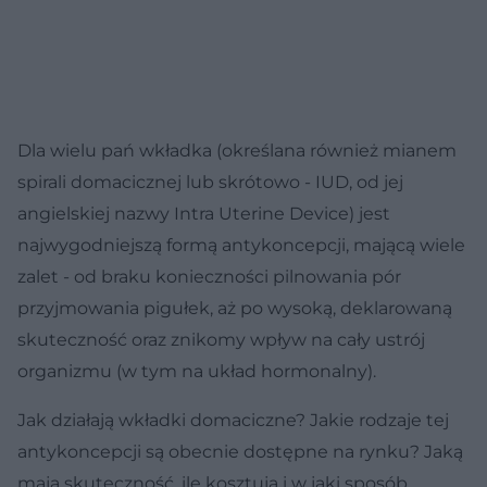
Dla wielu pań wkładka (określana również mianem
spirali domacicznej lub skrótowo - IUD, od jej
angielskiej nazwy Intra Uterine Device) jest
najwygodniejszą formą antykoncepcji, mającą wiele
zalet - od braku konieczności pilnowania pór
przyjmowania pigułek, aż po wysoką, deklarowaną
skuteczność oraz znikomy wpływ na cały ustrój
organizmu (w tym na układ hormonalny).
Jak działają wkładki domaciczne? Jakie rodzaje tej
antykoncepcji są obecnie dostępne na rynku? Jaką
mają skuteczność, ile kosztują i w jaki sposób