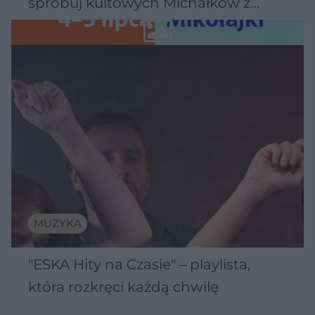
spróbuj kultowych Michałków z
Wawelu
MUZYKA
"ESKA Hity na Czasie" – playlista,
która rozkręci każdą chwilę