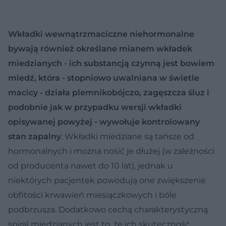
Wkładki wewnątrzmaciczne niehormonalne
bywają również określane mianem wkładek
miedzianych - ich substancją czynną jest bowiem
miedź, która - stopniowo uwalniana w świetle
macicy - działa plemnikobójczo, zagęszcza śluz i
podobnie jak w przypadku wersji wkładki
opisywanej powyżej - wywołuje kontrolowany
stan zapalny
. Wkładki miedziane są tańsze od
hormonalnych i można nosić je dłużej (w zależności
od producenta nawet do 10 lat), jednak u
niektórych pacjentek powodują one zwiększenie
obfitości krwawień miesiączkowych i bóle
podbrzusza. Dodatkowo cechą charakterystyczną
spiral miedzianych jest to, że ich skuteczność