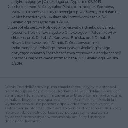
antykoncepcji [w:] Ginekologia po Dyplomie 02/2013.
dr hab. n. med. V. Skrzypulec-Plinta, dr n. med. M. Sadłocha,
Wewnątrzmaciczną antykoncepcja o przedłużonym działaniu u
kobiet bezdzietnych - wskazania i przeciwwskazania [w:]
Ginekologia po Dyplomie 01/2018.
Zespół ekspertów Polskiego Towarzystwa Ginekologicznego
(obecnie: Polskie Towarzystwo Ginekologów i Położników) w
składzie: prof. Dr hab. A. Karowicz-Bilińska, prof. Dr hab. E.
Nowak-Markwitz, prof. Dr hab. P. Oszukowski i inni,
Rekomendacje Polskiego Towarzystwa Ginekologicznego
dotyczące wskazań i bezpieczeństwa stosowania antykoncepcji
hormonalnej oraz wewnątrzmacicznej [w:] Ginekologia Polska
3/2014.
Serwis PoradnikZdrowie.pl ma charakter edukacyjny, nie stanowi i
nie zastępuje porady lekarskiej. Redakcja serwisu dokłada wszelkich
starań, aby informacje w nim zawarte były poprawne merytorycznie,
jednakże decyzja dotycząca leczenia należy do lekarza. Redakcja i
wydawca serwisu nie ponoszą odpowiedzialności wynikającej z
zastosowania informacji zamieszczonych na stronach serwisu, który
nie prowadzi działalności leczniczej polegającej na udzielaniu
świadczeń zdrowotnych w rozumieniu art. 3 ust 1 ustawy o
działalności leczniczej.