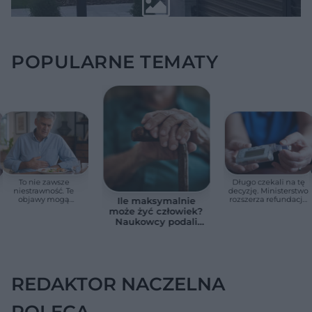
POPULARNE TEMATY
To nie zawsze
Długo czekali na tę
niestrawność. Te
decyzję. Ministerstwo
objawy mogą
rozszerza refundację
Ile maksymalnie
wskazywać na raka
pomp insulinowych
może żyć człowiek?
trzustki
Naukowcy podali
zaskakującą liczbę
REDAKTOR NACZELNA
POLECA