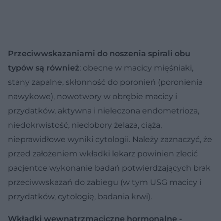
Przeciwwskazaniami do noszenia spirali obu
typów są również
: obecne w macicy mięśniaki,
stany zapalne, skłonność do poronień (poronienia
nawykowe), nowotwory w obrębie macicy i
przydatków, aktywna i nieleczona endometrioza,
niedokrwistość, niedobory żelaza, ciąża,
nieprawidłowe wyniki cytologii. Należy zaznaczyć, że
przed założeniem wkładki lekarz powinien zlecić
pacjentce wykonanie badań potwierdzających brak
przeciwwskazań do zabiegu (w tym USG macicy i
przydatków, cytologię, badania krwi).
Wkładki wewnątrzmaciczne hormonalne -