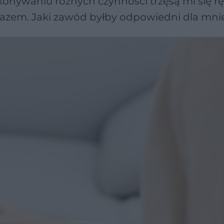
onywaniu różnych czynności trzęsą mi się rę
 razem. Jaki zawód byłby odpowiedni dla mni