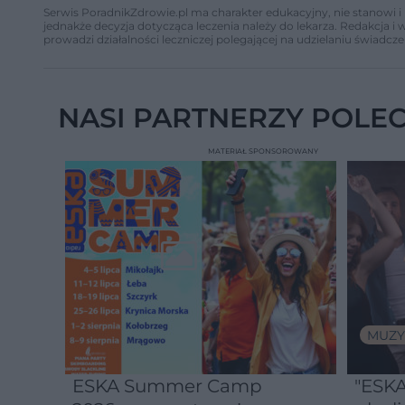
Serwis PoradnikZdrowie.pl ma charakter edukacyjny, nie stanowi i 
jednakże decyzja dotycząca leczenia należy do lekarza. Redakcja 
prowadzi działalności leczniczej polegającej na udzielaniu świadcze
NASI PARTNERZY POLE
MATERIAŁ SPONSOROWANY
MUZY
ESKA Summer Camp
"ESKA