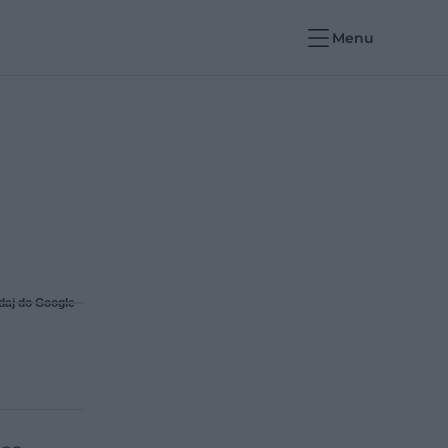
Menu
daj do Google