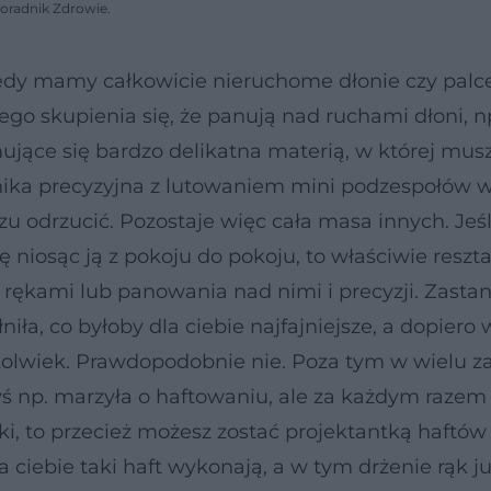
Poradnik Zdrowie.
iedy mamy całkowicie nieruchome dłonie czy palce
go skupienia się, że panują nad ruchami dłoni, n
mujące się bardzo delikatna materią, w której mus
anika precyzyjna z lutowaniem mini podzespołów w
 odrzucić. Pozostaje więc cała masa innych. Jeśl
tę niosąc ją z pokoju do pokoju, to właściwie reszt
kami lub panowania nad nimi i precyzji. Zastan
niła, co byłoby dla ciebie najfajniejsze, a dopiero
mkolwiek. Prawdopodobnie nie. Poza tym w wielu 
ś np. marzyła o haftowaniu, ale za każdym razem 
ki, to przecież możesz zostać projektantką haftów 
ciebie taki haft wykonają, a w tym drżenie rąk ju