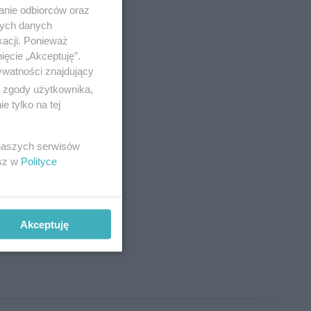
anie odbiorców oraz
nych danych
kacji. Ponieważ
ięcie „Akceptuję”.
ywatności znajdujący
ą zgody użytkownika,
 tylko na tej
 naszych serwisów
esz w
Polityce
Akceptuję