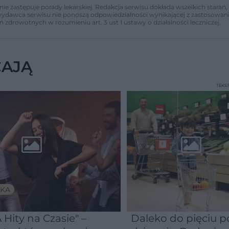
nie zastępuje porady lekarskiej. Redakcja serwisu dokłada wszelkich stara
i wydawca serwisu nie ponoszą odpowiedzialności wynikającej z zastosowani
ń zdrowotnych w rozumieniu art. 3 ust 1 ustawy o działalności leczniczej.
CAJĄ
TEKS
KA
 Hity na Czasie" –
Daleko do pięciu po