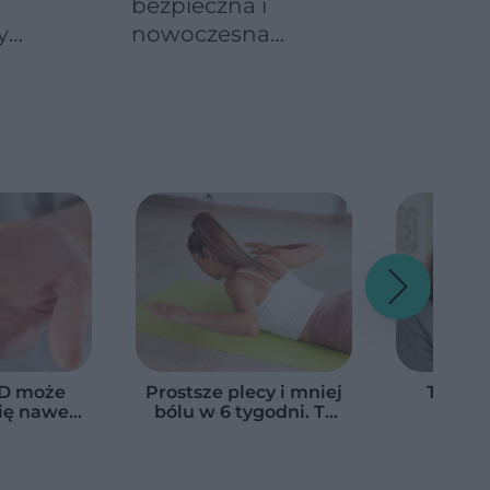
bezpieczna i
y
nowoczesna
automatyka do bram
D może
Prostsze plecy i mniej
Tak za
ię nawet
bólu w 6 tygodni. Te
pro
lepiej.
ćwiczenia pomagają
siatków
łączyć ją
zmniejszyć wdowi
przed oc
ładnikiem
garb
pierwsz