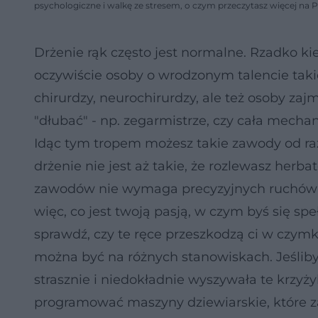
psychologiczne i walkę ze stresem, o czym przeczytasz więcej na 
Drżenie rąk często jest normalne. Rzadko k
oczywiście osoby o wrodzonym talencie takie
chirurdzy, neurochirurdzy, ale też osoby zaj
"dłubać" - np. zegarmistrze, czy cała mech
Idąc tym tropem możesz takie zawody od razu
drżenie nie jest aż takie, że rozlewasz herba
zawodów nie wymaga precyzyjnych ruchów rę
więc, co jest twoją pasją, w czym byś się speł
sprawdź, czy te ręce przeszkodzą ci w czy
można być na różnych stanowiskach. Jeśliby
strasznie i niedokładnie wyszywała te krzyży
programować maszyny dziewiarskie, które za 