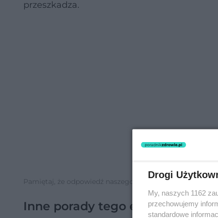
przeszkadza.
Drogi Użytkow
Pamiętaj, że odpowiedź naszego eksperta ma charakter inf
My, naszych 1162 zau
Inne porady tego eksperta
przechowujemy informa
standardowe informac