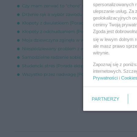
spersonalizowanych re
Czy mam zerwać to "chore" małżeństwo? [Porada eks
ulepszanie usług. Za
Drżenie rąk a wybór zawodu [Porada eksperta]
geolokalizacyjnych or
Kłopoty z dwulatkiem [Porada eksperta]
cenimy Twoją prywatno
Zgoda jest dobrowoln
Kłopoty z odchudzaniem [Porada eksperta]
się w lewym dolnym r
Moja dziewczyna zginęła w wypadku [Porada eksperta
ale masz prawo sprzec
Niespodziewany problem z erekcją [Porada eksperta]
witrynie.
Samodzielne radzenie sobie z fobią [Porada eksperta]
Zapoznaj się z poniż
Studencki stres [Porada eksperta]
internetowych. Szcze
Wszystko przez nadwagę [Porada eksperta]
Prywatności
i
Cookie
PARTNERZY