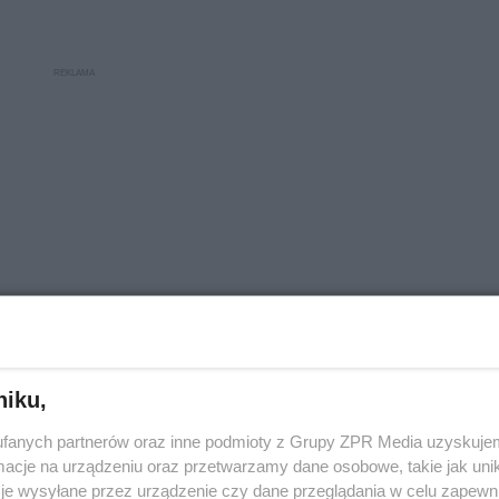
niku,
ormacyjny i nie zastąpi wizyty u lekarza.
fanych partnerów oraz inne podmioty z Grupy ZPR Media uzyskujem
cje na urządzeniu oraz przetwarzamy dane osobowe, takie jak unika
je wysyłane przez urządzenie czy dane przeglądania w celu zapewn