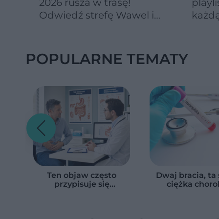
2026 rusza w trasę!
playli
Odwiedź strefę Wawel i
każdą
spróbuj kultowych
Michałków z Wawelu
POPULARNE TEMATY
Ten objaw często
Dwaj bracia, ta
przypisuje się
ciężka choro
zaparciom. Może
Wszystko zmie
jednak wskazywać na
jedne urodz
chorobę jelita