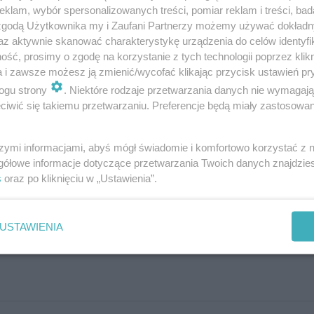
klam, wybór spersonalizowanych treści, pomiar reklam i treści, bad
perta]
 zgodą Użytkownika my i Zaufani Partnerzy możemy używać dokład
az aktywnie skanować charakterystykę urządzenia do celów identyfi
ść, prosimy o zgodę na korzystanie z tych technologii poprzez klikn
a i zawsze możesz ją zmienić/wycofać klikając przycisk ustawień pr
ogu strony
. Niektóre rodzaje przetwarzania danych nie wymagaj
]
iwić się takiemu przetwarzaniu. Preferencje będą miały zastosowanie
szymi informacjami, abyś mógł świadomie i komfortowo korzystać z
gółowe informacje dotyczące przetwarzania Twoich danych znajdzi
s
oraz po kliknięciu w „Ustawienia”.
USTAWIENIA