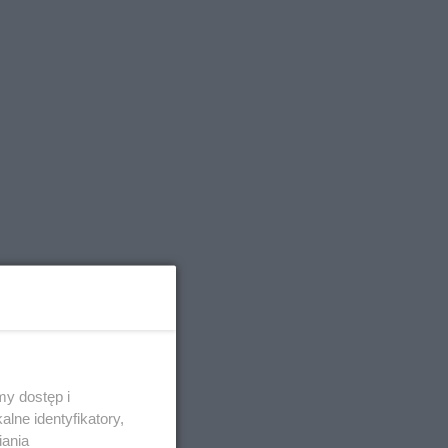
y dostęp i
lne identyfikatory,
iania