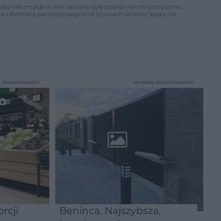
ń, aby informacje w nim zawarte były poprawne merytorycznie,
a informacji zamieszczonych na stronach serwisu, który nie
T SPONSOROWANY
MATERIAŁ SPONSOROWANY
5
rcji
Beninca. Najszybsza,