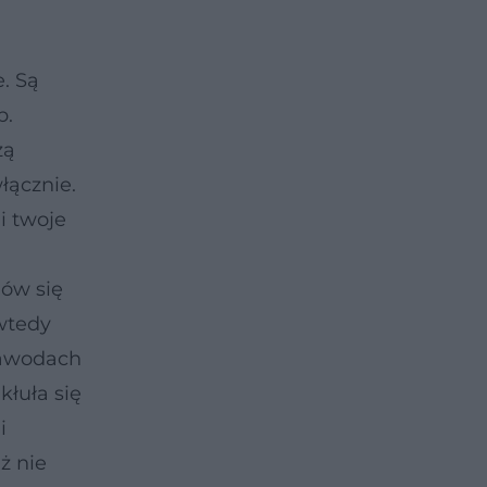
. Są
p.
zą
łącznie.
i twoje
a
ów się
 wtedy
zawodach
kłuła się
i
ż nie