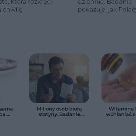
sta, która rozkręci
dziennie. Badanie
 chwilę
pokazuje, jak Polac
naprawdę jedzą
warzywa i owoce
 sama
Miliony osób biorą
Witamina 
ba.
statyny. Badanie
wchłaniać s
niają
pokazuje prawdę o
o 50 proc. 
iny
skutkach ubocznych
Wystarczy po
z jednym sk