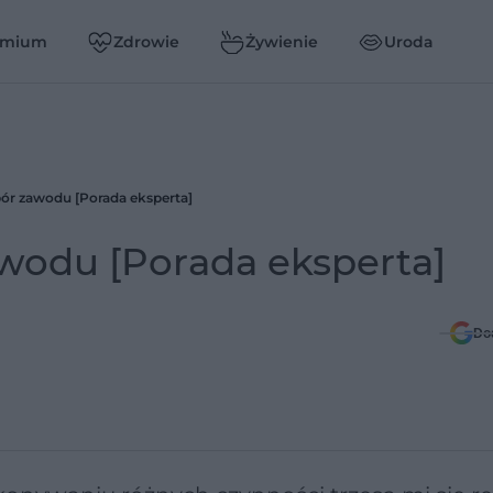
emium
Zdrowie
Żywienie
Uroda
bór zawodu [Porada eksperta]
awodu [Porada eksperta]
Do