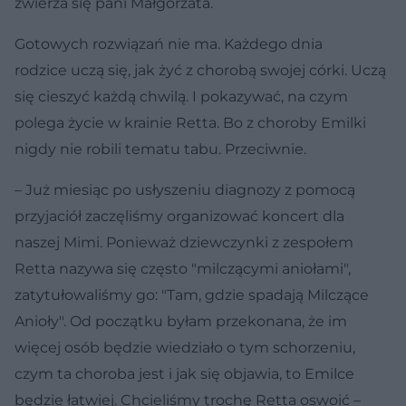
zwierza się pani Małgorzata.
Gotowych rozwiązań nie ma. Każdego dnia
rodzice uczą się, jak żyć z chorobą swojej córki. Uczą
się cieszyć każdą chwilą. I pokazywać, na czym
polega życie w krainie Retta. Bo z choroby Emilki
nigdy nie robili tematu tabu. Przeciwnie.
– Już miesiąc po usłyszeniu diagnozy z pomocą
przyjaciół zaczęliśmy organizować koncert dla
naszej Mimi. Ponieważ dziewczynki z zespołem
Retta nazywa się często "milczącymi aniołami",
zatytułowaliśmy go: "Tam, gdzie spadają Milczące
Anioły". Od początku byłam przekonana, że im
więcej osób będzie wiedziało o tym schorzeniu,
czym ta choroba jest i jak się objawia, to Emilce
będzie łatwiej. Chcieliśmy trochę Retta oswoić –