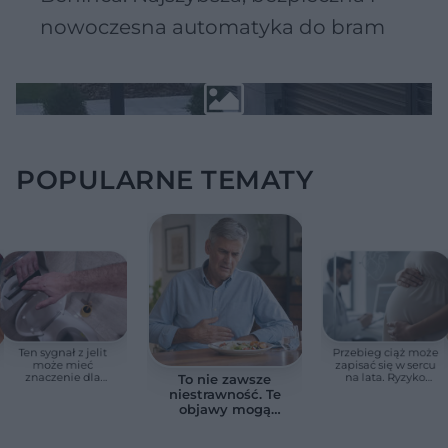
nowoczesna automatyka do bram
POPULARNE TEMATY
Ten sygnał z jelit
Przebieg ciąż może
może mieć
zapisać się w sercu
znaczenie dla
na lata. Ryzyko
To nie zawsze
zdrowia. Naukowcy
zgonu rośnie nawet
niestrawność. Te
wskazali zdrowy
3,3 razy
objawy mogą
zakres
wskazywać na raka
trzustki