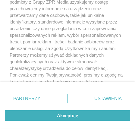
podmioty z Grupy ZPR Media uzyskujemy dostęp i
naprawdę jedzą warzywa i owoce
przechowujemy informacje na urządzeniu oraz
przetwarzamy dane osobowe, takie jak unikalne
identyfikatory, standardowe informacje wysyłane przez
urządzenie czy dane przeglądania w celu zapewniania
spersonalizowanych reklam, wybór spersonalizowanych
treści, pomiar reklam i treści, badanie odbiorców oraz
ulepszanie usług. Za zgodą Użytkownika my i Zaufani
Partnerzy możemy używać dokładnych danych
geolokalizacyjnych oraz aktywnie skanować
charakterystykę urządzenia do celów identyfikacji.
Ponieważ cenimy Twoją prywatność, prosimy o zgodę na
korzystanie z tych technologii poprzez kliknięcie
„Akceptuję”. Zgoda jest dobrowolna i zawsze możesz ją
zmienić/wycofać klikając przycisk ustawień prywatności
PARTNERZY
USTAWIENIA
znajdujący się w lewym dolnym rogu strony
. Niektóre
rodzaje przetwarzania danych nie wymagają zgody
MATERIAŁ SPONSOROWANY
Akceptuję
użytkownika, ale masz prawo sprzeciwić się takiemu
Beninca. Najszybsza, bezpieczna i
przetwarzaniu. Preferencje będą miały zastosowanie tylko
nowoczesna automatyka do bram
na tej witrynie.