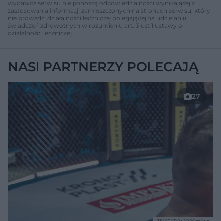
wydawca serwisu nie ponoszą odpowiedzialności wynikającej z
zastosowania informacji zamieszczonych na stronach serwisu, który
nie prowadzi działalności leczniczej polegającej na udzielaniu
świadczeń zdrowotnych w rozumieniu art. 3 ust 1 ustawy o
działalności leczniczej.
NASI PARTNERZY POLECAJĄ
27
TEKST SPONSOROWANY