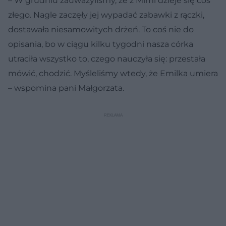
– W grudniu zauważyliśmy, że z Mimi dzieje się coś
złego. Nagle zaczęły jej wypadać zabawki z rączki,
dostawała niesamowitych drżeń. To coś nie do
opisania, bo w ciągu kilku tygodni nasza córka
utraciła wszystko to, czego nauczyła się: przestała
mówić, chodzić. Myśleliśmy wtedy, że Emilka umiera
– wspomina pani Małgorzata.