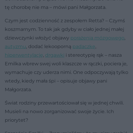
tę chorobę nie ma – mówi pani Małgorzata.
Czym jest codzienność z zespołem Retta? – Czymś
koszmarnym. To tak jak gdyby w ciało jednej małej
dziewczynki włożyć objawy
porażenia mózgowego
,
autyzmu
, dodać lekooporną
padaczkę
,
hiperwentylację
,
drgawki
i stereotypię rąk – nasza
Emilka wbrew swej woli klaszcze w rączki, pociera je,
wymachuje czy uderza nimi. One odpoczywają tylko
wtedy, kiedy mała śpi – opisuje objawy pani
Małgorzata.
Świat rodziny przewartościował się w jednej chwili.
Musieli na nowo zorganizować swoje życie. Ich
priorytet?