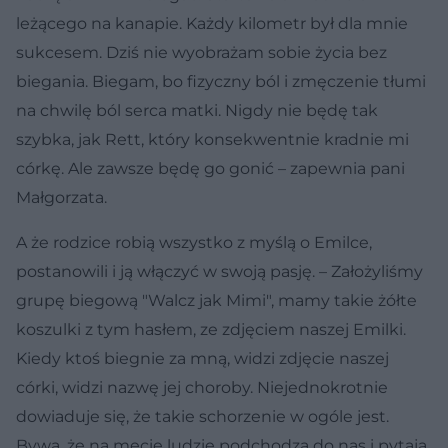
leżącego na kanapie. Każdy kilometr był dla mnie
sukcesem. Dziś nie wyobrażam sobie życia bez
biegania. Biegam, bo fizyczny ból i zmęczenie tłumi
na chwilę ból serca matki. Nigdy nie będę tak
szybka, jak Rett, który konsekwentnie kradnie mi
córkę. Ale zawsze będę go gonić – zapewnia pani
Małgorzata.
A że rodzice robią wszystko z myślą o Emilce,
postanowili i ją włączyć w swoją pasję. – Założyliśmy
grupę biegową "Walcz jak Mimi", mamy takie żółte
koszulki z tym hasłem, ze zdjęciem naszej Emilki.
Kiedy ktoś biegnie za mną, widzi zdjęcie naszej
córki, widzi nazwę jej choroby. Niejednokrotnie
dowiaduje się, że takie schorzenie w ogóle jest.
Bywa, że na mecie ludzie podchodzą do nas i pytają,