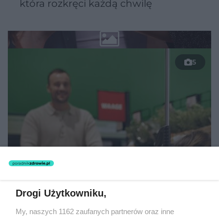
która rozkręci każdą chwilę
5
TEKST SPONSOROWANY
Drogi Użytkowniku,
Daleko do pięciu porcji dziennie.
My, naszych 1162 zaufanych partnerów oraz inne
Badanie pokazuje, jak Polacy