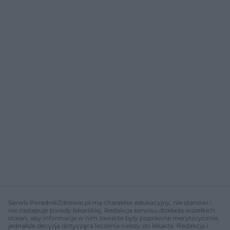
Serwis PoradnikZdrowie.pl ma charakter edukacyjny, nie stanowi i
nie zastępuje porady lekarskiej. Redakcja serwisu dokłada wszelkich
starań, aby informacje w nim zawarte były poprawne merytorycznie,
jednakże decyzja dotycząca leczenia należy do lekarza. Redakcja i