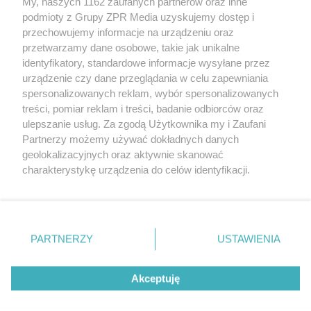
My, naszych 1162 zaufanych partnerów oraz inne
rozpowszechniany lub dalej rozpowszechniany w jakikolwiek sposób
podmioty z Grupy ZPR Media uzyskujemy dostęp i
(w tym także elektroniczny lub mechaniczny) na jakimkolwiek polu
eksploatacji w jakiejkolwiek formie, włącznie z umieszczaniem w
przechowujemy informacje na urządzeniu oraz
Internecie bez pisemnej zgody właściciela praw. Jakiekolwiek użycie
przetwarzamy dane osobowe, takie jak unikalne
lub wykorzystanie utworów w całości lub w części z naruszeniem
identyfikatory, standardowe informacje wysyłane przez
prawa, tzn. bez właściwej zgody, jest zabronione pod groźbą kary i
może być ścigane prawnie.
urządzenie czy dane przeglądania w celu zapewniania
spersonalizowanych reklam, wybór spersonalizowanych
treści, pomiar reklam i treści, badanie odbiorców oraz
ulepszanie usług. Za zgodą Użytkownika my i Zaufani
Partnerzy możemy używać dokładnych danych
geolokalizacyjnych oraz aktywnie skanować
charakterystykę urządzenia do celów identyfikacji.
O nas
Ponieważ cenimy Twoją prywatność, prosimy o zgodę na
korzystanie z tych technologii poprzez kliknięcie
Informacje prawne
„Akceptuję”. Zgoda jest dobrowolna i zawsze możesz ją
zmienić/wycofać klikając przycisk ustawień prywatności
Nasze serwisy
PARTNERZY
USTAWIENIA
znajdujący się w lewym dolnym rogu strony
. Niektóre
© 2026 Grupa ZPR Media
rodzaje przetwarzania danych nie wymagają zgody
Akceptuję
użytkownika, ale masz prawo sprzeciwić się takiemu
przetwarzaniu. Preferencje będą miały zastosowanie tylko
na tej witrynie.