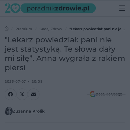
Premium
Gadaj Zdrów
"Lekarz powiedział: pani nie jest
statystyką. Te słowa dały mi siłę”. Anna wygrała z rakiem piersi
"Lekarz powiedział: pani nie
jest statystyką. Te słowa dały
mi siłę”. Anna wygrała z rakiem
piersi
2025-07-07
20:08
Dodaj do Google
Zuzanna Królik