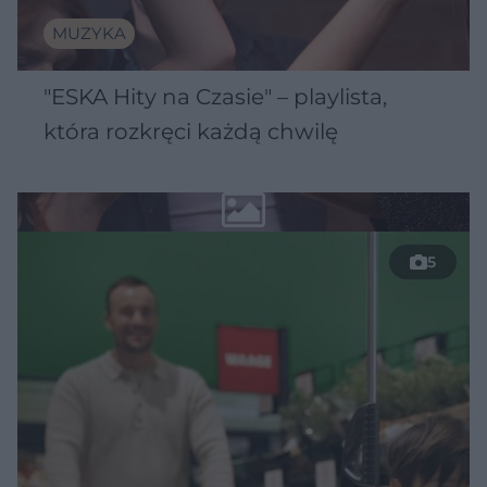
MUZYKA
"ESKA Hity na Czasie" – playlista,
która rozkręci każdą chwilę
5