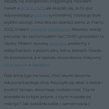
zaczęły się dolegliwości kręgosłupa. Myślałam
nawet o
przerzutach
, ale okazało się, że to guz
odpowiadający
torbieli
synowialnej, trzeba go było
szybko usunąć. Dwa lata po operacji piersi, w marcu
2022, miałam
operację kręgosłupa
. Niestety wtedy
pierwszy raz zachorowałam na COVID i przeszłam to
ciężko. Miałam wysoką
gorączkę
, problemy z
oddychaniem, a potem silny ból w żebrach. Doszło
do krwioplucia, a w szpitalu stwierdzono masywny
zator płucny
z
zawałem
.
Dziś Anna żyje na nowo, choć skutki leczenia
odczuwa każdego dnia. Nauczyła się dbać o siebie i
zwolnić tempo, doceniając codzienność. Czy te
powikłania to było jedyne, z czym musiała się
mierzyć? Jak poradziła sobie z samotnością i