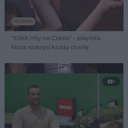
MUZYKA
"ESKA Hity na Czasie" – playlista,
która rozkręci każdą chwilę
5