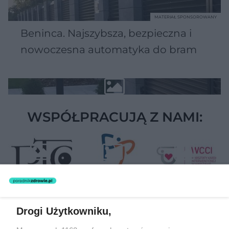
MATERIAŁ SPONSOROWANY
Beninca. Najszybsza, bezpieczna i
nowoczesna automatyka do bram
WSPÓŁPRACUJĄ Z NAMI:
Drogi Użytkowniku,
Żaden utwór zamieszczony w serwisie nie może być powielany i