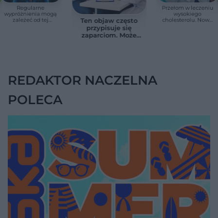
Regularne
Przełom w leczeniu
wypróżnienia mogą
wysokiego
zależeć od tej
cholesterolu. Nowa
Ten objaw często
witaminy. Odkrycie
terapia zmniejszyła
przypisuje się
zaskoczyło
LDL o ponad połowę
zaparciom. Może
naukowców
jednak wskazywać
na chorobę jelita
REDAKTOR NACZELNA
POLECA