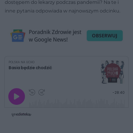
dostępem do lekarzy podczas pandemii? Na te i
inne pytania odpowiada w najnowszym odcinku.
POLSKA NA UCHO
Basia będzie chodzić
G
P
P
P
-
28:40
r
r
r
o
a
z
z
j
z
e
e
w
w
o
i
i
s
ń
ń
t
1
1
0
0
a
s
s
ł
d
d