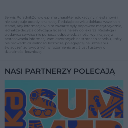
y
o
o
c
t
p
u
r
z
ł
z
Serwis PoradnikZdrowie.pl ma charakter edukacyjny, nie stanowi i
a
u
o
nie zastępuje porady lekarskiej. Redakcja serwisu dokłada wszelkich
s
d
starań, aby informacje w nim zawarte były poprawne merytorycznie,
u
Â
jednakże decyzja dotycząca leczenia należy do lekarza. Redakcja i
wydawca serwisu nie ponoszą odpowiedzialności wynikającej z
zastosowania informacji zamieszczonych na stronach serwisu, który
nie prowadzi działalności leczniczej polegającej na udzielaniu
świadczeń zdrowotnych w rozumieniu art. 3 ust 1 ustawy o
działalności leczniczej.
NASI PARTNERZY POLECAJĄ