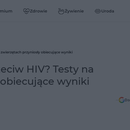
emium
Zdrowie
Żywienie
Uroda
zwierzętach przyniosły obiecujące wyniki
ciw HIV? Testy na
 obiecujące wyniki
Do