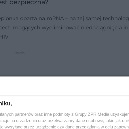
est bezpieczna?
ionka oparta na mRNA – na tej samej technologi
ka cech mogących wyeliminować niedociągnięcia i
HIV.
niku,
fanych partnerów oraz inne podmioty z Grupy ZPR Media uzyskujem
cje na urządzeniu oraz przetwarzamy dane osobowe, takie jak unika
je wysyłane przez urządzenie czy dane przeglądania w celu zapewn