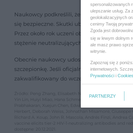
spersonalizowanych re
ulepszanie usług. Za
Naukowcy podkreślili, że co prawda dawki t
geolokalizacyjnych or
się bezpieczne. Skutki uboczne po tej szczep
cenimy Twoją prywatno
Zgoda jest dobrowoln
Przez około rok uczeni obserwowali zaszcze
się w lewym dolnym r
stężenie neutralizujących przeciwciał przec
ale masz prawo sprzec
witrynie.
Obecnie naukowcy udoskonalają procedury w 
Zapoznaj się z poniż
szczepionkę. Jeśli oficjalnie zostanie potwie
internetowych. Szcze
Prywatności
i
Cookie
zakwalifikowany do wczesnego etapu badań 
Źródło: Peng Zhang, Elisabeth Narayanan, Qingbo Liu, Yar
PARTNERZY
Yin Lin, Huiyi Miao, Hana Schmeisser, Denise Rogers, Sam
Prabhakaran, Xuejun Chen, Edward K. Sarfo, David R. Am
Herbert, Deborah Weiss, Johnathan Misamore, Giuseppe 
Richard A. Koup, John R. Mascola, Andrés Finzi, Andrea 
vaccine elicits tier-2 HIV-1-neutralizing antibodies and r
dostępne: 20.12.2021.