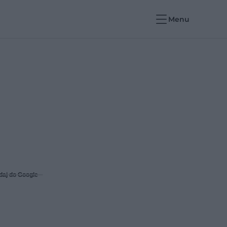
Menu
daj do Google