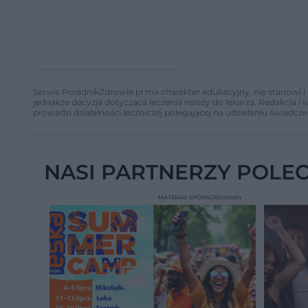
Serwis PoradnikZdrowie.pl ma charakter edukacyjny, nie stanowi i 
jednakże decyzja dotycząca leczenia należy do lekarza. Redakcja 
prowadzi działalności leczniczej polegającej na udzielaniu świadcze
NASI PARTNERZY POLE
MATERIAŁ SPONSOROWANY