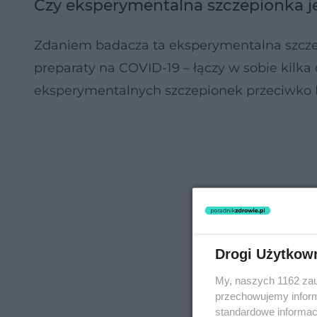
Czy eksperymentalna szczepionka j
Zdaniem badacza ta eksperymentalna szczep
preparaty na COVID-19 – łączy w sobie kil
eksperymentalnych szczepionek przeciwko 
Drogi Użytkow
My, naszych 1162 zau
przechowujemy informa
standardowe informac