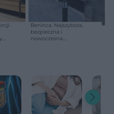
rcji
Beninca. Najszybsza,
bezpieczna i
y
nowoczesna
automatyka do bram