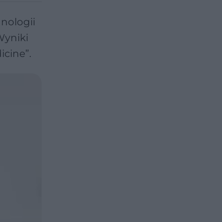
nologii
Wyniki
cine”.