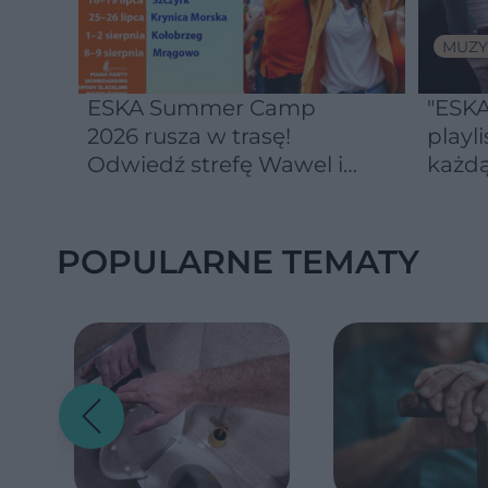
MUZY
ESKA Summer Camp
"ESKA
2026 rusza w trasę!
playli
Odwiedź strefę Wawel i
każdą
spróbuj kultowych
Michałków z Wawelu
POPULARNE TEMATY