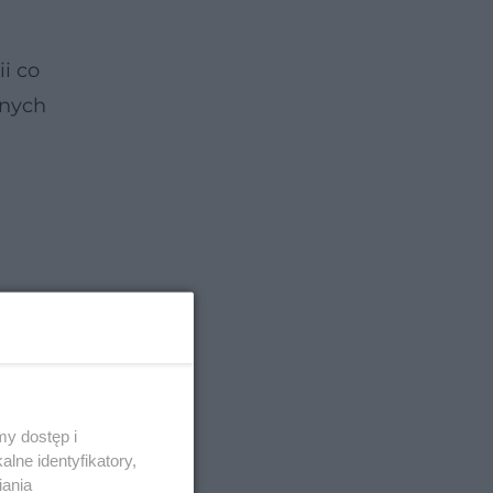
i co
nnych
y dostęp i
lne identyfikatory,
iania