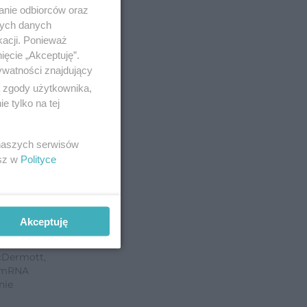
anie odbiorców oraz
nych danych
okazały
kacji. Ponieważ
apetytu.
ięcie „Akceptuję”.
ywatności znajdujący
notowano
ą zgody użytkownika,
 tylko na tej
 naszych serwisów
 zostanie
esz w
Polityce
 Follmann,
Akceptuję
l, Madhu
hard
cDermott,
P mRNA
nie