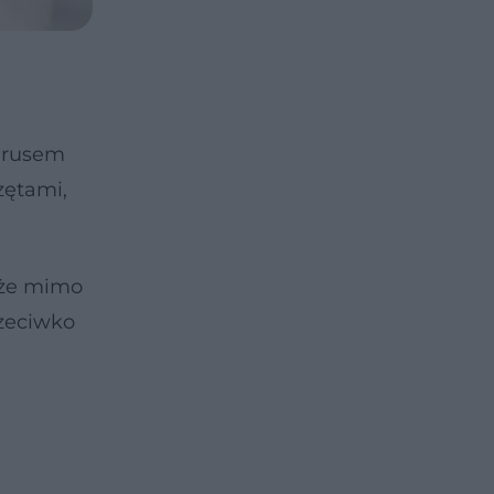
wirusem
zętami,
 że mimo
rzeciwko