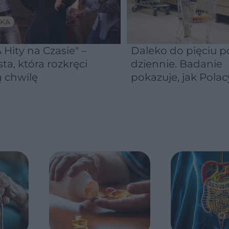
KA
 Hity na Czasie" –
Daleko do pięciu po
sta, która rozkręci
dziennie. Badanie
 chwilę
pokazuje, jak Polac
naprawdę jedzą
warzywa i owoce