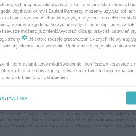
klam, wybór spersonalizowanych treści, pomiar reklam i treści, bad
 zgodą Użytkownika my i Zaufani Partnerzy możemy używać dokład
estowanego preparatu były wysokie, ale mimo to 
az aktywnie skanować charakterystykę urządzenia do celów identyfi
ionce były łagodne i przejściowe takie jak utrata 
ść, prosimy o zgodę na korzystanie z tych technologii poprzez klikn
a i zawsze możesz ją zmienić/wycofać klikając przycisk ustawień pr
pione makaki. Wyniki pokazują, że u zwierząt od
ogu strony
. Niektóre rodzaje przetwarzania danych nie wymagaj
iwko wielu szczepom wirusa HIV.
iwić się takiemu przetwarzaniu. Preferencje będą miały zastosowanie
celu poprawienia jakości i ilości odpowiedzi na
szymi informacjami, abyś mógł świadomie i komfortowo korzystać z
rdzone, że preparat jest bezpieczny i skuteczny, to
gółowe informacje dotyczące przetwarzania Twoich danych znajdzi
s
oraz po kliknięciu w „Ustawienia”.
klinicznych.
oslav Tsybovsky, Kristin Boswell, Shilei Ding, Zonghui Hu, Dean
USTAWIENIA
antha Falcone, Sayda M. Elbashir, Vladimir Presnyak, Kapil Bah
brozak, Rajeev Gautam, Malcom A. Martin, Joanna Swerczek, Ric
Ciaramella, Sunny Himansu, Guillaume Stewart-Jones, Adrian M
Carfi, Anthony S. Fauci & Paolo Lusso, "A multiclade env–gag VL
educes the risk of heterologous SHIV infection in macaques", bada