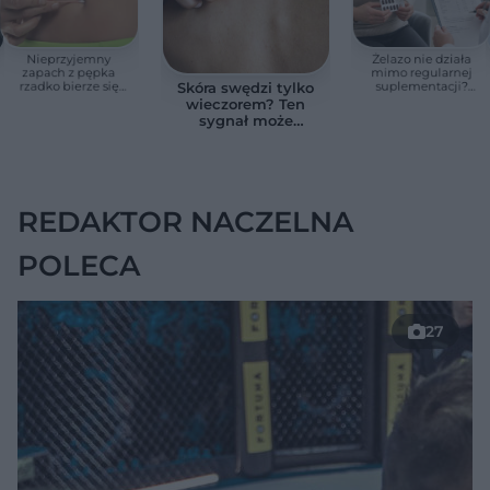
Nieprzyjemny
Żelazo nie działa
zapach z pępka
mimo regularnej
rzadko bierze się
suplementacji?
Skóra swędzi tylko
znikąd. Jeden objaw
Przyczyna może
wieczorem? Ten
zmienia wszystko
ukrywać się w
sygnał może
jelitach
wskazywać na
chorobę, która długo
nie daje objawów
REDAKTOR NACZELNA
POLECA
27