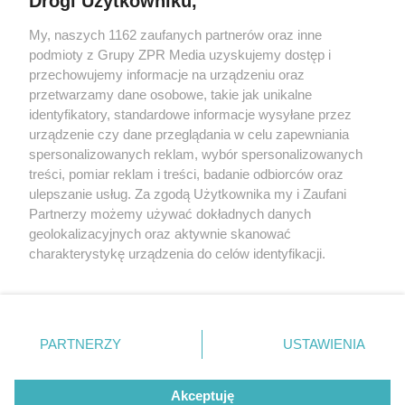
Drogi Użytkowniku,
Żaden utwór zamieszczony w serwisie nie może być powielany i
My, naszych 1162 zaufanych partnerów oraz inne
rozpowszechniany lub dalej rozpowszechniany w jakikolwiek sposób
podmioty z Grupy ZPR Media uzyskujemy dostęp i
(w tym także elektroniczny lub mechaniczny) na jakimkolwiek polu
eksploatacji w jakiejkolwiek formie, włącznie z umieszczaniem w
przechowujemy informacje na urządzeniu oraz
Internecie bez pisemnej zgody właściciela praw. Jakiekolwiek użycie
przetwarzamy dane osobowe, takie jak unikalne
lub wykorzystanie utworów w całości lub w części z naruszeniem
identyfikatory, standardowe informacje wysyłane przez
prawa, tzn. bez właściwej zgody, jest zabronione pod groźbą kary i
może być ścigane prawnie.
urządzenie czy dane przeglądania w celu zapewniania
spersonalizowanych reklam, wybór spersonalizowanych
treści, pomiar reklam i treści, badanie odbiorców oraz
ulepszanie usług. Za zgodą Użytkownika my i Zaufani
Partnerzy możemy używać dokładnych danych
geolokalizacyjnych oraz aktywnie skanować
charakterystykę urządzenia do celów identyfikacji.
O nas
Ponieważ cenimy Twoją prywatność, prosimy o zgodę na
korzystanie z tych technologii poprzez kliknięcie
Informacje prawne
„Akceptuję”. Zgoda jest dobrowolna i zawsze możesz ją
zmienić/wycofać klikając przycisk ustawień prywatności
Nasze serwisy
PARTNERZY
USTAWIENIA
znajdujący się w lewym dolnym rogu strony
. Niektóre
© 2026 Grupa ZPR Media
rodzaje przetwarzania danych nie wymagają zgody
Akceptuję
użytkownika, ale masz prawo sprzeciwić się takiemu