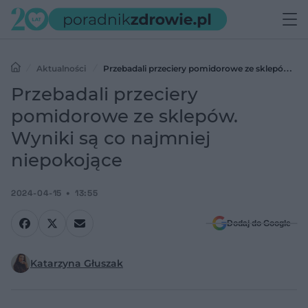
Aktualności
Przebadali przeciery pomidorowe ze sklepów.
Wyniki są co najmniej niepokojące
Przebadali przeciery
pomidorowe ze sklepów.
Wyniki są co najmniej
niepokojące
2024-04-15
13:55
Dodaj do Google
Katarzyna Głuszak