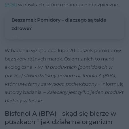
(BPA)
w dawkach, które uznano za niebezpieczne.
Beszamel: Pomidory – dlaczego są takie
zdrowe?
W badaniu wzięto pod lupę 20 puszek pomidorów
bez skóry różnych marek. Osiem z nich to marki
ekologiczne. -
W 18 produktach [pomidorach w
puszce] stwierdziliśmy poziom bisfenolu A (BPA),
który uważamy za wysoce podwyższony
– informują
autorzy badania. –
Zalecany jest tylko jeden produkt
badany w teście
.
Bisfenol A (BPA) - skąd się bierze w
puszkach i jak działa na organizm