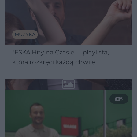
MUZYKA
"ESKA Hity na Czasie" – playlista,
która rozkręci każdą chwilę
5