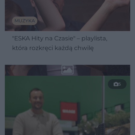
MUZYKA
"ESKA Hity na Czasie" – playlista,
która rozkręci każdą chwilę
5