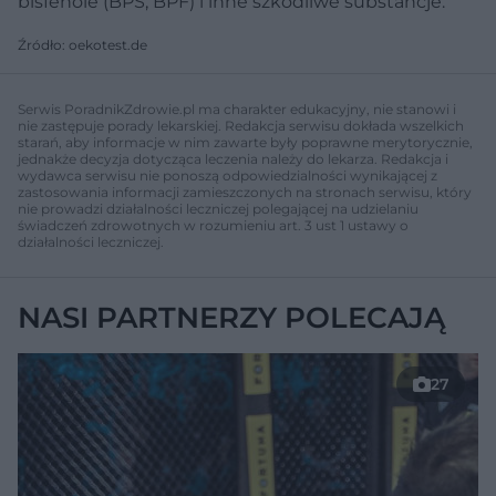
bisfenole (BPS, BPF) i inne szkodliwe substancje.
Źródło: oekotest.de
Serwis PoradnikZdrowie.pl ma charakter edukacyjny, nie stanowi i
nie zastępuje porady lekarskiej. Redakcja serwisu dokłada wszelkich
starań, aby informacje w nim zawarte były poprawne merytorycznie,
jednakże decyzja dotycząca leczenia należy do lekarza. Redakcja i
wydawca serwisu nie ponoszą odpowiedzialności wynikającej z
zastosowania informacji zamieszczonych na stronach serwisu, który
nie prowadzi działalności leczniczej polegającej na udzielaniu
świadczeń zdrowotnych w rozumieniu art. 3 ust 1 ustawy o
działalności leczniczej.
NASI PARTNERZY POLECAJĄ
27