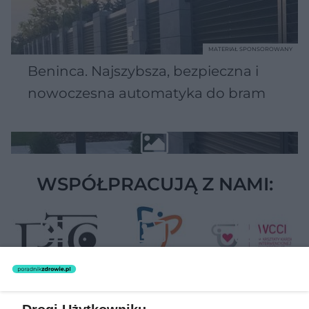
MATERIAŁ SPONSOROWANY
Beninca. Najszybsza, bezpieczna i
nowoczesna automatyka do bram
WSPÓŁPRACUJĄ Z NAMI: