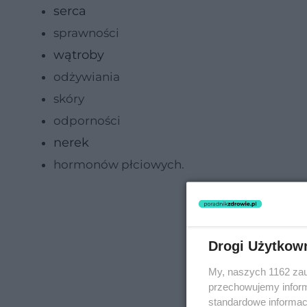
serca
sprawności
wątroby
odżywiania
skóry
odporności
nerek
hormonów płciowych.
Drogi Użytkow
My, naszych 1162 zau
przechowujemy informa
standardowe informac