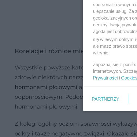
spersonalizowanych re
ulepszanie usług. Za
geolokalizacyjnych or
cenimy Twoją prywatno
Zgoda jest dobrowoln
się w lewym dolnym r
ale masz prawo sprzec
Korelacje i różnice między zdrowiem 
witrynie.
Zapoznaj się z poniż
Wszystkie powyższe kategorie zostały nast
internetowych. Szcze
zdrowie niektórych narządów może korelowa
Prywatności
i
Cookie
hormonami płciowymi
a zdrowiem nerek. Co
odpornościowym. Podobnie, jak zdrowie nere
PARTNERZY
hormonami płciowymi.
Z kolegi ogólny poziom sprawności wykazywał
odkryli także negatywne związki. Okazało się