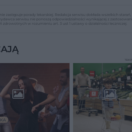
nie zastępuje porady lekarskiej. Redakcja serwisu dokłada wszelkich stara
i wydawca serwisu nie ponoszą odpowiedzialności wynikającej z zastosowani
ń zdrowotnych w rozumieniu art. 3 ust 1 ustawy o działalności leczniczej.
CAJĄ
TEKS
KA