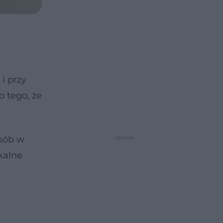
i przy
 tego, że
osób w
kalne