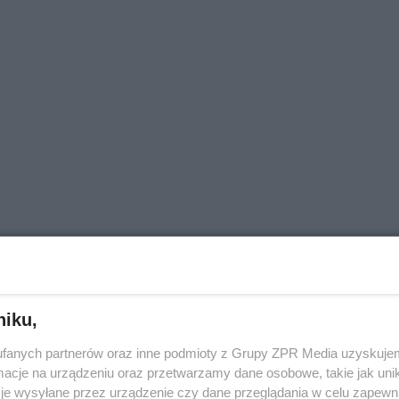
niku,
fanych partnerów oraz inne podmioty z Grupy ZPR Media uzyskujem
cje na urządzeniu oraz przetwarzamy dane osobowe, takie jak unika
je wysyłane przez urządzenie czy dane przeglądania w celu zapewn