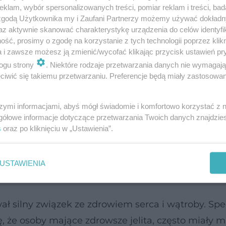
klam, wybór spersonalizowanych treści, pomiar reklam i treści, bad
 zgodą Użytkownika my i Zaufani Partnerzy możemy używać dokład
az aktywnie skanować charakterystykę urządzenia do celów identyfi
ść, prosimy o zgodę na korzystanie z tych technologii poprzez klikn
a i zawsze możesz ją zmienić/wycofać klikając przycisk ustawień pr
ogu strony
. Niektóre rodzaje przetwarzania danych nie wymagaj
iwić się takiemu przetwarzaniu. Preferencje będą miały zastosowanie
narządów
szymi informacjami, abyś mógł świadomie i komfortowo korzystać z
ępnie porównane przez naukowców, aby dowiedzieć
gółowe informacje dotyczące przetwarzania Twoich danych znajdzi
ć z innymi. Najsilniejszy związek wykazano pom
s
oraz po kliknięciu w „Ustawienia”.
 istotne, hormony miały także silną korelację z 
k, które zdaniem badaczy okazało się silnie zwią
USTAWIENIA
 silny związek ze zdrowiem serca i wątroby. Spec
, że osoby mające zdrowsze jelita, często miały m