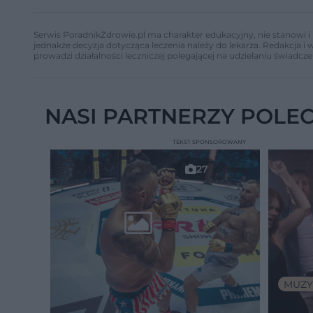
Serwis PoradnikZdrowie.pl ma charakter edukacyjny, nie stanowi i 
jednakże decyzja dotycząca leczenia należy do lekarza. Redakcja 
prowadzi działalności leczniczej polegającej na udzielaniu świadcze
NASI PARTNERZY POLE
TEKST SPONSOROWANY
27
MUZY