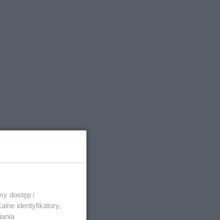
y dostęp i
lne identyfikatory,
iania