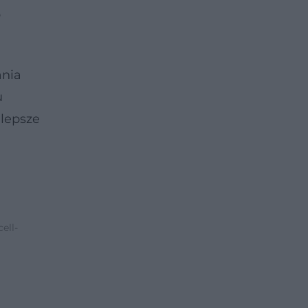
b
ania
u
lepsze
ell-