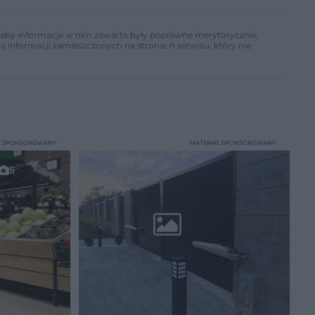
ń, aby informacje w nim zawarte były poprawne merytorycznie,
a informacji zamieszczonych na stronach serwisu, który nie
T SPONSOROWANY
MATERIAŁ SPONSOROWANY
5