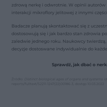
zdrową nerkę i odwrotnie. W opinii autorów
interakcji mikroflory jelitowej z innymi częśc
Badacze planują skontaktować się z uczestn
dostosowują się i jak bardzo stan zdrowia 
zaledwie jednego roku. Naukowcy twierdzą
decyzje dostoswane indywidualnie do każde
Sprawdź, jak dbać o nerk
Źródło:
Distinct biological ages of organs and systems i
reports/fulltext/S2211-1247(22)00186-3, dostęp 10.03.2022