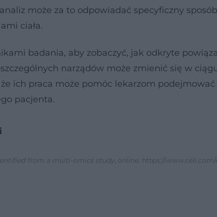
 analiz może za to odpowiadać specyficzny sposó
iami ciała.
ikami badania, aby zobaczyć, jak odkryte powiąz
poszczególnych narządów może zmienić się w ciąg
, że ich praca może pomóc lekarzom podejmować 
go pacjenta.
i
dentified from a multi-omics study
, online: https://www.cell.com/c