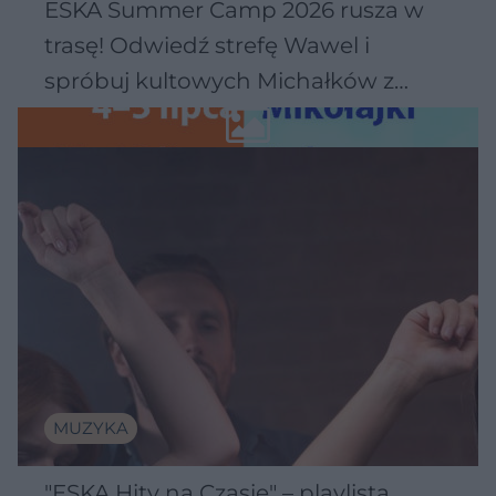
ESKA Summer Camp 2026 rusza w
trasę! Odwiedź strefę Wawel i
spróbuj kultowych Michałków z
Wawelu
MUZYKA
"ESKA Hity na Czasie" – playlista,