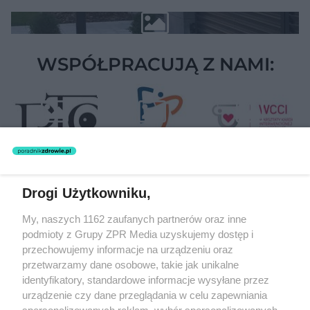
WSPÓŁPRACUJĄ Z NAMI:
Drogi Użytkowniku,
Żaden utwór zamieszczony w serwisie nie może być powielany i
My, naszych 1162 zaufanych partnerów oraz inne
rozpowszechniany lub dalej rozpowszechniany w jakikolwiek sposób
(w tym także elektroniczny lub mechaniczny) na jakimkolwiek polu
podmioty z Grupy ZPR Media uzyskujemy dostęp i
eksploatacji w jakiejkolwiek formie, włącznie z umieszczaniem w
przechowujemy informacje na urządzeniu oraz
Internecie bez pisemnej zgody właściciela praw. Jakiekolwiek użycie
przetwarzamy dane osobowe, takie jak unikalne
lub wykorzystanie utworów w całości lub w części z naruszeniem
prawa, tzn. bez właściwej zgody, jest zabronione pod groźbą kary i
identyfikatory, standardowe informacje wysyłane przez
może być ścigane prawnie.
urządzenie czy dane przeglądania w celu zapewniania