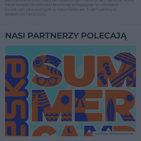
nie prowadzi działalności leczniczej polegającej na udzielaniu
świadczeń zdrowotnych w rozumieniu art. 3 ust 1 ustawy o
działalności leczniczej.
NASI PARTNERZY POLECAJĄ
MATERIAŁ SPONSOROWANY