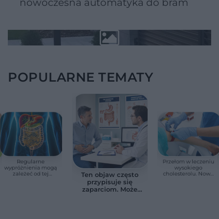
nowoczesna automatyka do bram
POPULARNE TEMATY
Regularne
Przełom w leczeniu
wypróżnienia mogą
wysokiego
zależeć od tej
cholesterolu. Nowa
Ten objaw często
witaminy. Odkrycie
terapia zmniejszyła
przypisuje się
zaskoczyło
LDL o ponad połowę
zaparciom. Może
naukowców
jednak wskazywać
na chorobę jelita