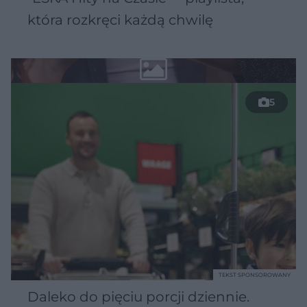
która rozkręci każdą chwilę
5
TEKST SPONSOROWANY
Daleko do pięciu porcji dziennie.