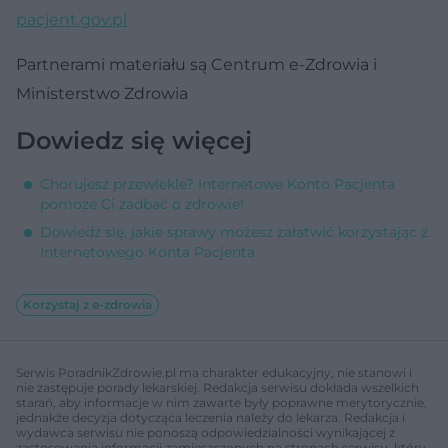
pacjent.gov.pl
Partnerami materiału są Centrum e-Zdrowia i
Ministerstwo Zdrowia
Dowiedz się więcej
Chorujesz przewlekle? Internetowe Konto Pacjenta
pomoże Ci zadbać o zdrowie!
Dowiedz się, jakie sprawy możesz załatwić korzystając z
Internetowego Konta Pacjenta
Korzystaj z e-zdrowia
Serwis PoradnikZdrowie.pl ma charakter edukacyjny, nie stanowi i
nie zastępuje porady lekarskiej. Redakcja serwisu dokłada wszelkich
starań, aby informacje w nim zawarte były poprawne merytorycznie,
jednakże decyzja dotycząca leczenia należy do lekarza. Redakcja i
wydawca serwisu nie ponoszą odpowiedzialności wynikającej z
zastosowania informacji zamieszczonych na stronach serwisu, który