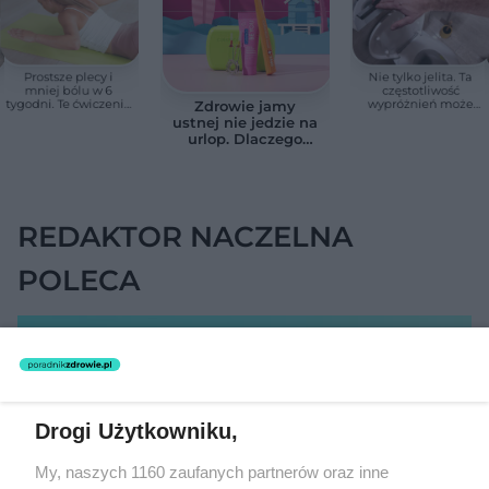
Prostsze plecy i
Nie tylko jelita. Ta
mniej bólu w 6
częstotliwość
tygodni. Te ćwiczenia
wypróżnień może
Zdrowie jamy
pomagają
mieć znaczenie dla
ustnej nie jedzie na
zmniejszyć wdowi
całego organizmu
urlop. Dlaczego
garb
podczas wakacji nie
warto zapominać o
przestrzeniach
międzyzębowych?
REDAKTOR NACZELNA
POLECA
Drogi Użytkowniku,
My, naszych 1160 zaufanych partnerów oraz inne