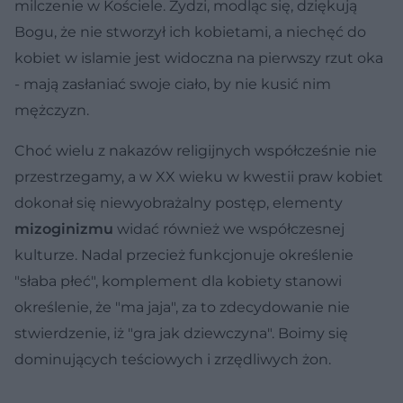
milczenie w Kościele. Żydzi, modląc się, dziękują
Bogu, że nie stworzył ich kobietami, a niechęć do
kobiet w islamie jest widoczna na pierwszy rzut oka
- mają zasłaniać swoje ciało, by nie kusić nim
mężczyzn.
Choć wielu z nakazów religijnych współcześnie nie
przestrzegamy, a w XX wieku w kwestii praw kobiet
dokonał się niewyobrażalny postęp, elementy
mizoginizmu
widać również we współczesnej
kulturze. Nadal przecież funkcjonuje określenie
"słaba płeć", komplement dla kobiety stanowi
określenie, że "ma jaja", za to zdecydowanie nie
stwierdzenie, iż "gra jak dziewczyna". Boimy się
dominujących teściowych i zrzędliwych żon.