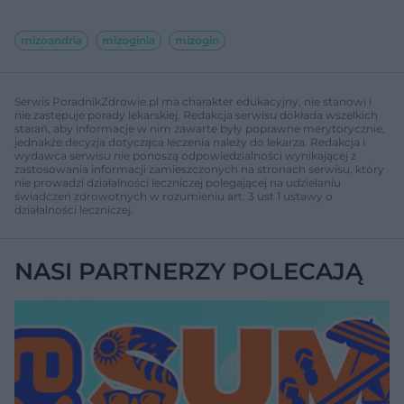
mizoandria
mizoginia
mizogin
Serwis PoradnikZdrowie.pl ma charakter edukacyjny, nie stanowi i
nie zastępuje porady lekarskiej. Redakcja serwisu dokłada wszelkich
starań, aby informacje w nim zawarte były poprawne merytorycznie,
jednakże decyzja dotycząca leczenia należy do lekarza. Redakcja i
wydawca serwisu nie ponoszą odpowiedzialności wynikającej z
zastosowania informacji zamieszczonych na stronach serwisu, który
nie prowadzi działalności leczniczej polegającej na udzielaniu
świadczeń zdrowotnych w rozumieniu art. 3 ust 1 ustawy o
działalności leczniczej.
NASI PARTNERZY POLECAJĄ