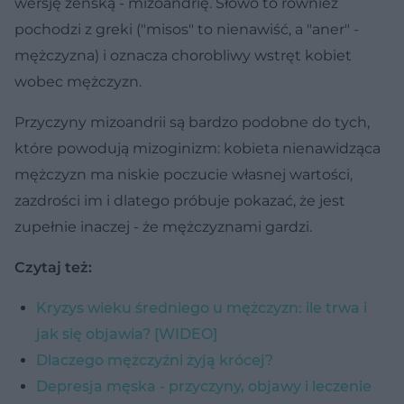
wersję żeńską - mizoandrię. Słowo to również
pochodzi z greki ("misos" to nienawiść, a "aner" -
mężczyzna) i oznacza chorobliwy wstręt kobiet
wobec mężczyzn.
Przyczyny mizoandrii są bardzo podobne do tych,
które powodują mizoginizm: kobieta nienawidząca
mężczyzn ma niskie poczucie własnej wartości,
zazdrości im i dlatego próbuje pokazać, że jest
zupełnie inaczej - że mężczyznami gardzi.
Czytaj też:
Kryzys wieku średniego u mężczyzn: ile trwa i
jak się objawia? [WIDEO]
Dlaczego mężczyźni żyją krócej?
Depresja męska - przyczyny, objawy i leczenie