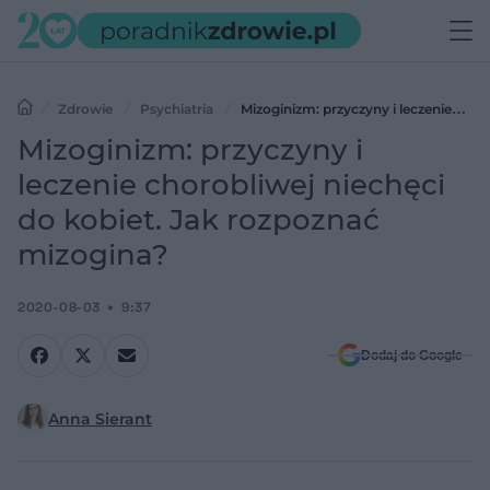
Zdrowie
Psychiatria
Mizoginizm: przyczyny i leczenie
chorobliwej niechęci do kobiet. Jak rozpoznać mizogina?
Mizoginizm: przyczyny i
leczenie chorobliwej niechęci
do kobiet. Jak rozpoznać
mizogina?
2020-08-03
9:37
Dodaj do Google
Anna Sierant