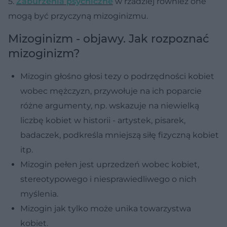
5.
Zaburzenia psychiczne
w rzadziej również one
mogą być przyczyną mizoginizmu.
Mizoginizm - objawy. Jak rozpoznać
mizoginizm?
Mizogin głośno głosi tezy o podrzędności kobiet
wobec mężczyzn, przywołuje na ich poparcie
różne argumenty, np. wskazuje na niewielką
liczbę kobiet w historii - artystek, pisarek,
badaczek, podkreśla mniejszą siłę fizyczną kobiet
itp.
Mizogin pełen jest uprzedzeń wobec kobiet,
stereotypowego i niesprawiedliwego o nich
myślenia.
Mizogin jak tylko może unika towarzystwa
kobiet.