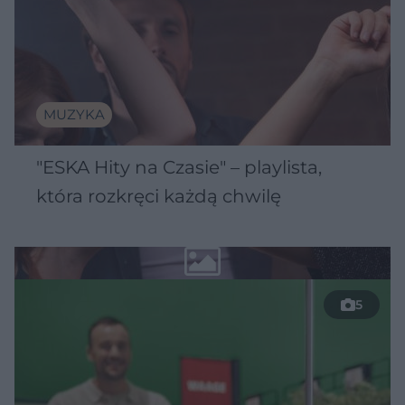
MUZYKA
"ESKA Hity na Czasie" – playlista,
która rozkręci każdą chwilę
5