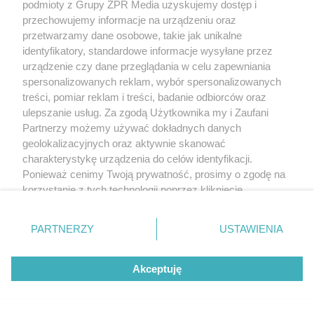
podmioty z Grupy ZPR Media uzyskujemy dostęp i
przechowujemy informacje na urządzeniu oraz
przetwarzamy dane osobowe, takie jak unikalne
identyfikatory, standardowe informacje wysyłane przez
urządzenie czy dane przeglądania w celu zapewniania
spersonalizowanych reklam, wybór spersonalizowanych
MATERIAŁ SPONSOROWANY
treści, pomiar reklam i treści, badanie odbiorców oraz
ESKA Summer Camp 2026 rusza w
ulepszanie usług. Za zgodą Użytkownika my i Zaufani
trasę! Odwiedź strefę Wawel i
Partnerzy możemy używać dokładnych danych
geolokalizacyjnych oraz aktywnie skanować
spróbuj kultowych Michałków z
charakterystykę urządzenia do celów identyfikacji.
Wawelu
Ponieważ cenimy Twoją prywatność, prosimy o zgodę na
korzystanie z tych technologii poprzez kliknięcie
„Akceptuję”. Zgoda jest dobrowolna i zawsze możesz ją
zmienić/wycofać klikając przycisk ustawień prywatności
PARTNERZY
USTAWIENIA
znajdujący się w lewym dolnym rogu strony
. Niektóre
rodzaje przetwarzania danych nie wymagają zgody
Akceptuję
użytkownika, ale masz prawo sprzeciwić się takiemu
przetwarzaniu. Preferencje będą miały zastosowanie tylko
na tej witrynie.