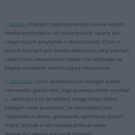
1.
Strach
- mizogin często po prostu boi się kobiet -
rzadko przebywa w ich towarzystwie, są one dla
niego niczym przybysze z obcej planety. Choć w
swoich teoriach jest bardzo stanowczy, przy paniach
często traci całą pewność siebie: nie odzywają się,
błądzą wzrokiem, zachowują się niezręcznie.
2.
Zazdrość
- choć deklaratywnie mizogin kobiet
nienawidzi, gardzi nimi, jego postawa może wynikać
z... zazdrości o to, że kobiety mogą rodzić dzieci.
Mizogin może powtarzać, że rolą kobiety jest
"siedzenie w domu, gotowanie, spełnianie życzeń
męża", jednak w ten sposób próbuje sobie
tłumaczyć własne poczucie niższości.