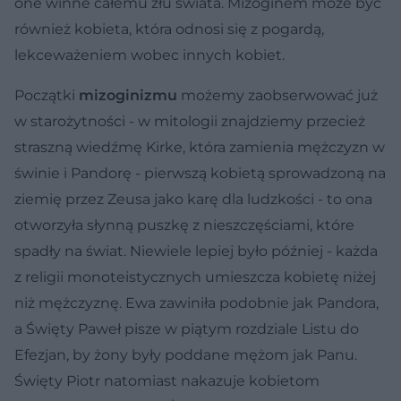
one winne całemu złu świata. Mizoginem może być
również kobieta, która odnosi się z pogardą,
lekceważeniem wobec innych kobiet.
Początki
mizoginizmu
możemy zaobserwować już
w starożytności - w mitologii znajdziemy przecież
straszną wiedźmę Kirke, która zamienia mężczyzn w
świnie i Pandorę - pierwszą kobietą sprowadzoną na
ziemię przez Zeusa jako karę dla ludzkości - to ona
otworzyła słynną puszkę z nieszczęściami, które
spadły na świat. Niewiele lepiej było później - każda
z religii monoteistycznych umieszcza kobietę niżej
niż mężczyznę. Ewa zawiniła podobnie jak Pandora,
a Święty Paweł pisze w piątym rozdziale Listu do
Efezjan, by żony były poddane mężom jak Panu.
Święty Piotr natomiast nakazuje kobietom