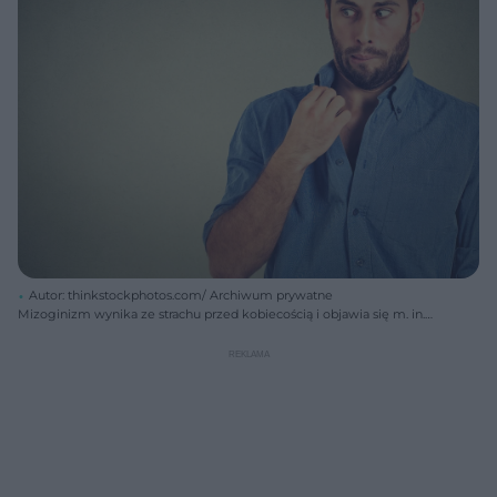
Autor: thinkstockphotos.com/ Archiwum prywatne
Mizoginizm wynika ze strachu przed kobiecością i objawia się m. in.
nerwowym zachowaniem mizogina w towarzystwie pań.