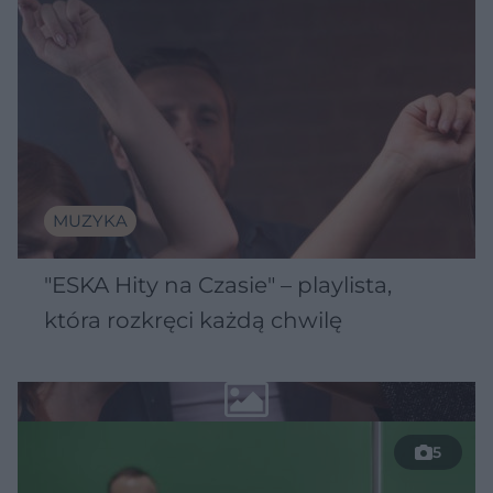
MUZYKA
"ESKA Hity na Czasie" – playlista,
która rozkręci każdą chwilę
5