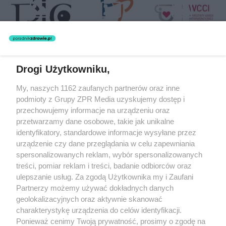
Drogi Użytkowniku,
Żaden utwór zamieszczony w serwisie nie może być powielany i
My, naszych 1162 zaufanych partnerów oraz inne
rozpowszechniany lub dalej rozpowszechniany w jakikolwiek sposób
(w tym także elektroniczny lub mechaniczny) na jakimkolwiek polu
podmioty z Grupy ZPR Media uzyskujemy dostęp i
eksploatacji w jakiejkolwiek formie, włącznie z umieszczaniem w
przechowujemy informacje na urządzeniu oraz
Internecie bez pisemnej zgody właściciela praw. Jakiekolwiek użycie
przetwarzamy dane osobowe, takie jak unikalne
lub wykorzystanie utworów w całości lub w części z naruszeniem
prawa, tzn. bez właściwej zgody, jest zabronione pod groźbą kary i
identyfikatory, standardowe informacje wysyłane przez
może być ścigane prawnie.
urządzenie czy dane przeglądania w celu zapewniania
spersonalizowanych reklam, wybór spersonalizowanych
treści, pomiar reklam i treści, badanie odbiorców oraz
ulepszanie usług. Za zgodą Użytkownika my i Zaufani
Partnerzy możemy używać dokładnych danych
geolokalizacyjnych oraz aktywnie skanować
charakterystykę urządzenia do celów identyfikacji.
O nas
Ponieważ cenimy Twoją prywatność, prosimy o zgodę na