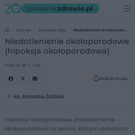
Zdrowie
Patologia ciąży
Niedotlenienie okołoporodowe
(hipoksja okołoporodowa)
Niedotlenienie okołoporodowe
(hipoksja okołoporodowa)
2018-05-18
7:45
Dodaj do Google
lek. Agnieszka Żalińska
Hipoksja okołoporodowa (niedotlenienie
okołoporodowe) to termin, którym określamy