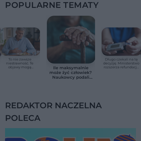
POPULARNE TEMATY
To nie zawsze
Długo czekali na tę
niestrawność. Te
decyzję. Ministerstwo
objawy mogą
rozszerza refundację
Ile maksymalnie
wskazywać na raka
pomp insulinowych
może żyć człowiek?
trzustki
Naukowcy podali
zaskakującą liczbę
REDAKTOR NACZELNA
POLECA