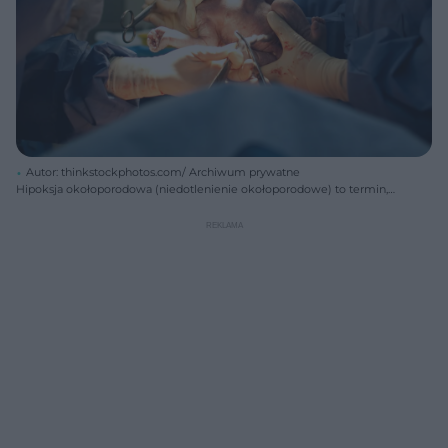
Autor: thinkstockphotos.com/ Archiwum prywatne
Hipoksja okołoporodowa (niedotlenienie okołoporodowe) to termin,
którym określamy objawy, będące konsekwencją nieodpowiedniej
dystrybucji tlenu w I i/lub II okresie porodu. Jakie są przyczyny i
konsekwencje hipoksji okołoporodowej?