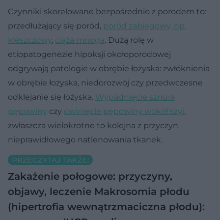
Czynniki skorelowane bezpośrednio z porodem to:
przedłużający się poród,
poród zabiegowy, np.
kleszczowy
,
ciąża mnoga
. Dużą rolę w
etiopatogenezie hipoksji okołoporodowej
odgrywają patologie w obrębie łożyska: zwłóknienia
w obrębie łożyska, niedorozwój czy przedwczesne
odklejanie się łożyska.
Wypadnięcie sznura
pępowiny
czy
owinięcie pępowiny wokół szyi
,
zwłaszcza wielokrotne to kolejna z przyczyn
nieprawidłowego natlenowania tkanek.
PRZECZYTAJ TAKŻE:
Zakażenie połogowe: przyczyny,
objawy, leczenie
Makrosomia płodu
(hipertrofia wewnątrzmaciczna płodu):