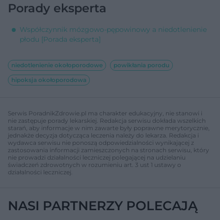
Porady eksperta
Współczynnik mózgowo-pępowinowy a niedotlenienie
płodu [Porada eksperta]
niedotlenienie okołoporodowe
powikłania porodu
hipoksja okołoporodowa
Serwis PoradnikZdrowie.pl ma charakter edukacyjny, nie stanowi i
nie zastępuje porady lekarskiej. Redakcja serwisu dokłada wszelkich
starań, aby informacje w nim zawarte były poprawne merytorycznie,
jednakże decyzja dotycząca leczenia należy do lekarza. Redakcja i
wydawca serwisu nie ponoszą odpowiedzialności wynikającej z
zastosowania informacji zamieszczonych na stronach serwisu, który
nie prowadzi działalności leczniczej polegającej na udzielaniu
świadczeń zdrowotnych w rozumieniu art. 3 ust 1 ustawy o
działalności leczniczej.
NASI PARTNERZY POLECAJĄ