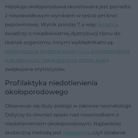
Hipoksja okołoporodowa skorelowana jest ponadto
z nieprawidłowym wynikiem w teście pH krwi
pępowinowej. Wynik poniżej 7, a więc
kwasica
świadczy o nieadekwatnej dystrybucji tlenu do
tkanek organizmu. Innymi wykładnikami są:
podwyższone stężenie kreatyniny
,
aminotransferaz
wątrobowych
,
niskie stężenie płytek krwi
i
zwiększone erytrocytów.
Profilaktyka niedotlenienia
okołoporodowego
Obserwuje się duży postęp w zakresie neonatologii.
Dotyczy to również opieki nad noworodkiem z
niedotlenieniem okołoporodowym. Najbardziej
skuteczną metodą jest
hipotermia
, czyli działanie