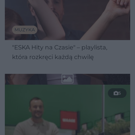
MUZYKA
"ESKA Hity na Czasie" – playlista,
która rozkręci każdą chwilę
5