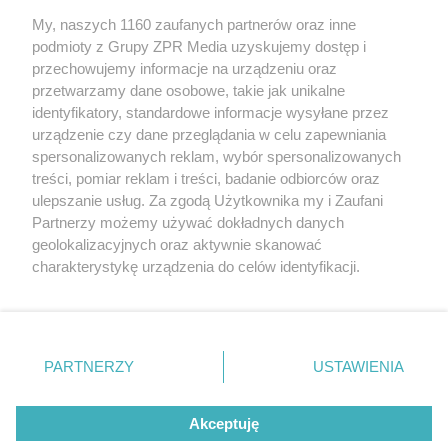
Żaden utwór zamieszczony w serwisie nie może być powielany i
My, naszych 1160 zaufanych partnerów oraz inne
rozpowszechniany lub dalej rozpowszechniany w jakikolwiek sposób
podmioty z Grupy ZPR Media uzyskujemy dostęp i
(w tym także elektroniczny lub mechaniczny) na jakimkolwiek polu
eksploatacji w jakiejkolwiek formie, włącznie z umieszczaniem w
przechowujemy informacje na urządzeniu oraz
Internecie bez pisemnej zgody właściciela praw. Jakiekolwiek użycie
przetwarzamy dane osobowe, takie jak unikalne
lub wykorzystanie utworów w całości lub w części z naruszeniem
identyfikatory, standardowe informacje wysyłane przez
prawa, tzn. bez właściwej zgody, jest zabronione pod groźbą kary i
może być ścigane prawnie.
urządzenie czy dane przeglądania w celu zapewniania
spersonalizowanych reklam, wybór spersonalizowanych
treści, pomiar reklam i treści, badanie odbiorców oraz
ulepszanie usług. Za zgodą Użytkownika my i Zaufani
Partnerzy możemy używać dokładnych danych
geolokalizacyjnych oraz aktywnie skanować
charakterystykę urządzenia do celów identyfikacji.
O nas
Ponieważ cenimy Twoją prywatność, prosimy o zgodę na
korzystanie z tych technologii poprzez kliknięcie
Informacje prawne
„Akceptuję”. Zgoda jest dobrowolna i zawsze możesz ją
zmienić/wycofać klikając przycisk ustawień prywatności
Nasze serwisy
PARTNERZY
USTAWIENIA
znajdujący się w lewym dolnym rogu strony
. Niektóre
© 2026 Grupa ZPR Media
rodzaje przetwarzania danych nie wymagają zgody
Akceptuję
użytkownika, ale masz prawo sprzeciwić się takiemu
przetwarzaniu. Preferencje będą miały zastosowanie tylko