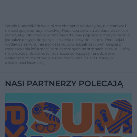
Serwis PoradnikZdrowie.pl ma charakter edukacyjny, nie stanowi i
nie zastępuje porady lekarskiej. Redakcja serwisu dokłada wszelkich
starań, aby informacje w nim zawarte były poprawne merytorycznie,
jednakże decyzja dotycząca leczenia należy do lekarza. Redakcja i
wydawca serwisu nie ponoszą odpowiedzialności wynikającej z
zastosowania informacji zamieszczonych na stronach serwisu, który
nie prowadzi działalności leczniczej polegającej na udzielaniu
świadczeń zdrowotnych w rozumieniu art. 3 ust 1 ustawy o
działalności leczniczej.
NASI PARTNERZY POLECAJĄ