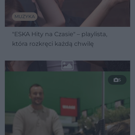
MUZYKA
"ESKA Hity na Czasie" – playlista,
która rozkręci każdą chwilę
5