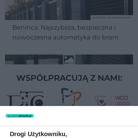
MATERIAŁ SPONSOROWANY
Beninca. Najszybsza, bezpieczna i
nowoczesna automatyka do bram
WSPÓŁPRACUJĄ Z NAMI:
Drogi Użytkowniku,