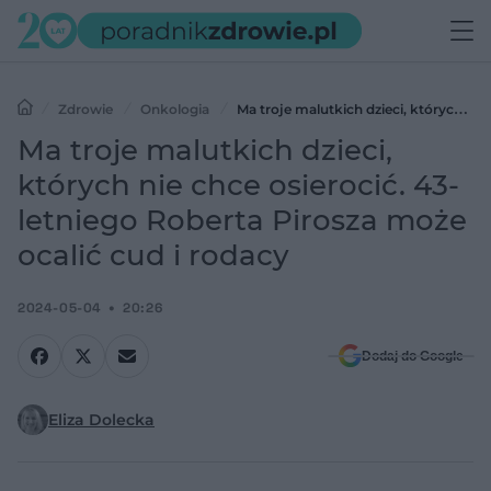
Zdrowie
Onkologia
Ma troje malutkich dzieci, których nie
chce osierocić. 43-letniego Roberta Pirosza może ocalić cud i rodacy
Ma troje malutkich dzieci,
których nie chce osierocić. 43-
letniego Roberta Pirosza może
ocalić cud i rodacy
2024-05-04
20:26
Dodaj do Google
Eliza Dolecka