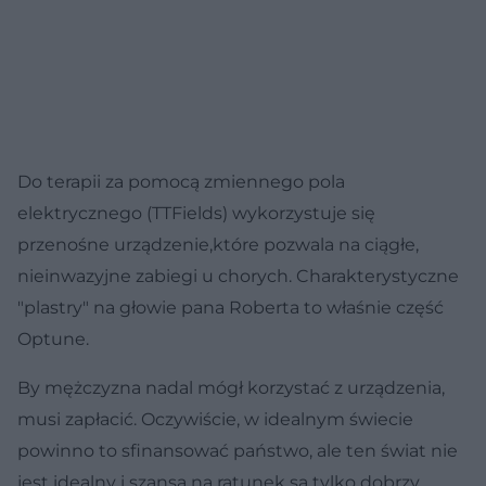
Do terapii za pomocą zmiennego pola
elektrycznego (TTFields) wykorzystuje się
przenośne urządzenie,które pozwala na ciągłe,
nieinwazyjne zabiegi u chorych. Charakterystyczne
"plastry" na głowie pana Roberta to właśnie część
Optune.
By mężczyzna nadal mógł korzystać z urządzenia,
musi zapłacić. Oczywiście, w idealnym świecie
powinno to sfinansować państwo, ale ten świat nie
jest idealny i szansą na ratunek są tylko dobrzy