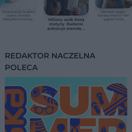
Dwaj bracia, ta sama
Oko boli nagle i
ciężka choroba.
bardzo mocno? Ten
Wszystko zmieniają
sygnał może
Miliony osób biorą
jedne urodziny
oznaczać utratę
statyny. Badanie
wzroku w kilka
pokazuje prawdę o
godzin
skutkach
ubocznych
REDAKTOR NACZELNA
POLECA