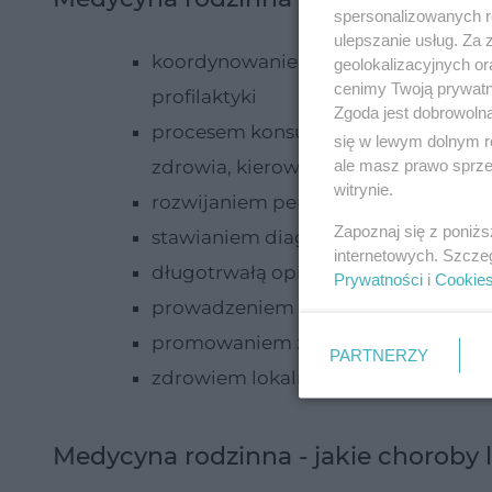
spersonalizowanych re
ulepszanie usług. Za
koordynowaniem opieki zdrowotnej p
geolokalizacyjnych or
cenimy Twoją prywatno
profilaktyki
Zgoda jest dobrowoln
procesem konsultacji (szerokim) - u
się w lewym dolnym r
ale masz prawo sprzec
zdrowia, kierowanie do specjalistów
witrynie.
rozwijaniem personalnego podejścia
Zapoznaj się z poniż
stawianiem diagnozy i podejmowani
internetowych. Szcze
długotrwałą opieką pacjenta
Prywatności
i
Cookie
prowadzeniem pacjentów z ostrymi 
promowaniem zdrowego stylu życia
PARTNERZY
zdrowiem lokalnej społeczności
Medycyna rodzinna - jakie choroby 