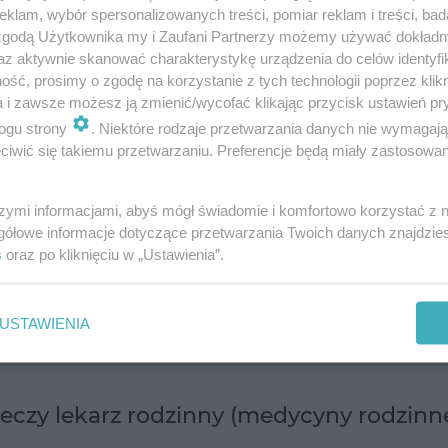
klam, wybór spersonalizowanych treści, pomiar reklam i treści, bad
 zgodą Użytkownika my i Zaufani Partnerzy możemy używać dokład
acjenta - uporządkowuje i organizuje drogę leczeni
az aktywnie skanować charakterystykę urządzenia do celów identyfi
ść, prosimy o zgodę na korzystanie z tych technologii poprzez klikn
a i zawsze możesz ją zmienić/wycofać klikając przycisk ustawień pr
dzielanie rad, wystawianie opinii na temat ogólnego 
ogu strony
. Niektóre rodzaje przetwarzania danych nie wymagaj
iwić się takiemu przetwarzaniu. Preferencje będą miały zastosowanie
 do pacjenta, uwzględniając jego rodzinę i środowi
szymi informacjami, abyś mógł świadomie i komfortowo korzystać z
em decyzji z nią związanych
gółowe informacje dotyczące przetwarzania Twoich danych znajdzi
s
oraz po kliknięciu w „Ustawienia”.
i przewlekłymi chorobami
USTAWIENIA
leczy lekarz rodzinny (medycyny rodzinne