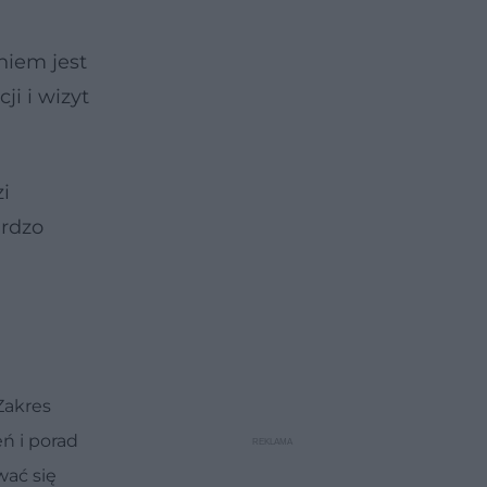
niem jest
i i wizyt
i
ardzo
Zakres
ń i porad
wać się