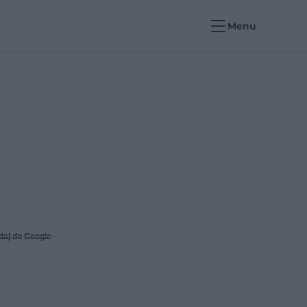
Menu
daj do Google