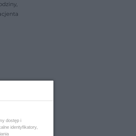
odziny,
acjenta
y dostęp i
lne identyfikatory,
iania
?