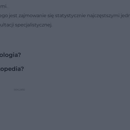
ymi.
ego jest zajmowanie się statystycznie najczęstszymi je
tacji specjalistycznej.
ologia?
topedia?